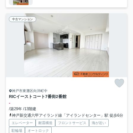
中古マンション
神戸市東灘区向洋町中
RICイーストコート7番街2番館
-
/築29年 /13階建
神戸新交通六甲アイランド線「アイランドセンター」駅 徒歩6分
エレベーター
耐震構造
フロントサービス
海が近い
駐輪場
オートロック