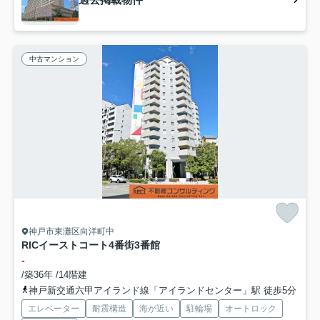
中古マンション
神戸市東灘区向洋町中
RICイーストコート4番街3番館
-
/築36年 /14階建
神戸新交通六甲アイランド線「アイランドセンター」駅 徒歩5分
エレベーター
耐震構造
海が近い
駐輪場
オートロック