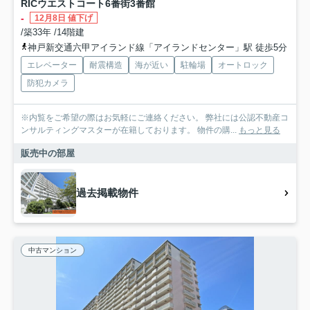
RICウエストコート6番街3番館
-
12月8日 値下げ
/築33年 /14階建
神戸新交通六甲アイランド線「アイランドセンター」駅 徒歩5分
エレベーター
耐震構造
海が近い
駐輪場
オートロック
防犯カメラ
※内覧をご希望の際はお気軽にご連絡ください。 弊社には公認不動産コ
ンサルティングマスターが在籍しております。 物件の購...
もっと見る
販売中の部屋
過去掲載物件
中古マンション