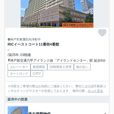
神戸市東灘区向洋町中
RICイーストコート11番街4番館
-
/築25年 /19階建
神戸新交通六甲アイランド線「アイランドセンター」駅 徒歩6分
エレベーター
耐震構造
24時間有人管理
海が近い
オートロック
CATV
※内覧をご希望の際はお気軽にご連絡ください。 弊社には公認不動産コ
ンサルティングマスターが在籍しております。 物件の購...
もっと見る
販売中の部屋
過去掲載物件