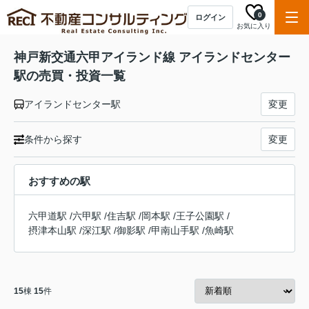
0
ログイン
お気に入り
神戸新交通六甲アイランド線 アイランドセンター
駅の売買・投資一覧
アイランドセンター駅
変更
条件から探す
変更
おすすめの駅
六甲道駅
/
六甲駅
/
住吉駅
/
岡本駅
/
王子公園駅
/
摂津本山駅
/
深江駅
/
御影駅
/
甲南山手駅
/
魚崎駅
15
棟
15
件