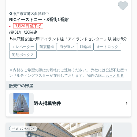
神戸市東灘区向洋町中
RICイーストコート8番街1番館
-
7月20日 値下げ
/築31年 /28階建
神戸新交通六甲アイランド線「アイランドセンター」駅 徒歩8分
エレベーター
耐震構造
海が近い
駐輪場
オートロック
宅配ボックス
※内覧をご希望の際はお気軽にご連絡ください。 弊社には公認不動産コ
ンサルティングマスターが在籍しております。 物件の購...
もっと見る
販売中の部屋
過去掲載物件
中古マンション