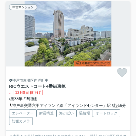
中古マンション
神戸市東灘区向洋町中
RICウエストコート4番街東棟
-
12月8日 値下げ
/築38年 /15階建
神戸新交通六甲アイランド線「アイランドセンター」駅 徒歩6分
エレベーター
耐震構造
海が近い
駐輪場
オートロック
防犯カメラ