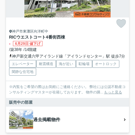
神戸市東灘区向洋町中
RICウエストコート4番街西棟
-
6月29日 値下げ
/築38年 /14階建
神戸新交通六甲アイランド線「アイランドセンター」駅 徒歩7分
エレベーター
耐震構造
海が近い
駐輪場
オートロック
閑静な住宅地
※内覧をご希望の際はお気軽にご連絡ください。 弊社には公認不動産コ
ンサルティングマスターが在籍しております。 物件の購...
もっと見る
販売中の部屋
過去掲載物件