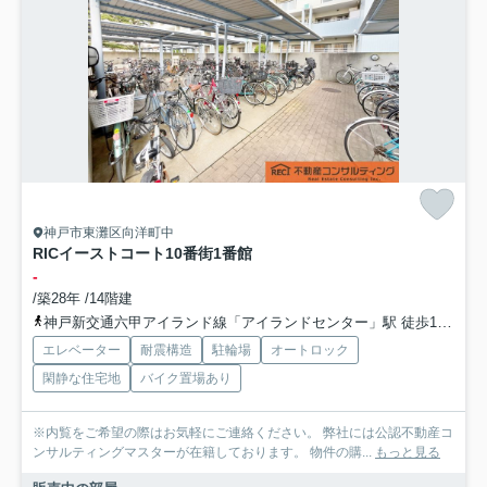
神戸市東灘区向洋町中
RICイーストコート10番街1番館
-
/築28年 /14階建
神戸新交通六甲アイランド線「アイランドセンター」駅 徒歩10分
エレベーター
耐震構造
駐輪場
オートロック
閑静な住宅地
バイク置場あり
※内覧をご希望の際はお気軽にご連絡ください。 弊社には公認不動産コ
ンサルティングマスターが在籍しております。 物件の購...
もっと見る