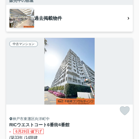
販売中の部屋
過去掲載物件
中古マンション
神戸市東灘区向洋町中
RICウエストコート6番街4番館
-
6月29日 値下げ
/築33年 /14階建