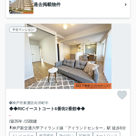
過去掲載物件
中古マンション
神戸市東灘区向洋町中
◆◆RICイーストコート6番街2番館◆◆
-
/築35年 /15階建
神戸新交通六甲アイランド線「アイランドセンター」駅 徒歩6分
エレベーター
耐震構造
海が近い
駐輪場
オートロック