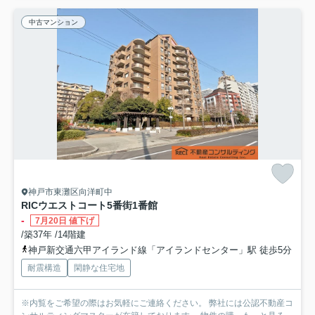
中古マンション
神戸市東灘区向洋町中
RICウエストコート5番街1番館
-
7月20日 値下げ
/築37年 /14階建
神戸新交通六甲アイランド線「アイランドセンター」駅 徒歩5分
耐震構造
閑静な住宅地
※内覧をご希望の際はお気軽にご連絡ください。 弊社には公認不動産コ