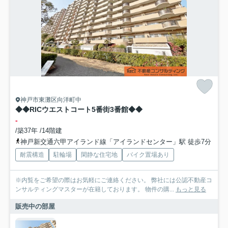
神戸市東灘区向洋町中
◆◆RICウエストコート5番街3番館◆◆
-
/築37年 /14階建
神戸新交通六甲アイランド線「アイランドセンター」駅 徒歩7分
耐震構造
駐輪場
閑静な住宅地
バイク置場あり
※内覧をご希望の際はお気軽にご連絡ください。 弊社には公認不動産コ
ンサルティングマスターが在籍しております。 物件の購...
もっと見る
販売中の部屋