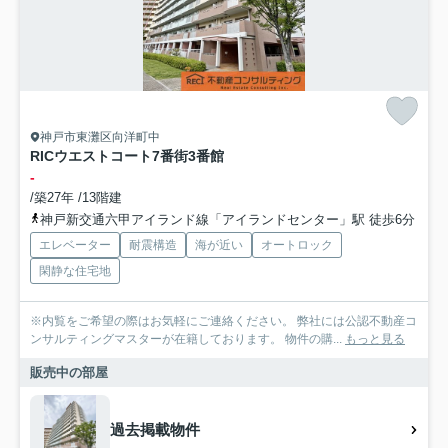
神戸市東灘区向洋町中
RICウエストコート7番街3番館
-
/築27年 /13階建
神戸新交通六甲アイランド線「アイランドセンター」駅 徒歩6分
エレベーター
耐震構造
海が近い
オートロック
閑静な住宅地
※内覧をご希望の際はお気軽にご連絡ください。 弊社には公認不動産コ
ンサルティングマスターが在籍しております。 物件の購...
もっと見る
販売中の部屋
過去掲載物件