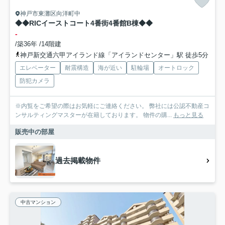
神戸市東灘区向洋町中
◆◆RICイーストコート4番街4番館B棟◆◆
-
/築36年 /14階建
神戸新交通六甲アイランド線「アイランドセンター」駅 徒歩5分
エレベーター
耐震構造
海が近い
駐輪場
オートロック
防犯カメラ
※内覧をご希望の際はお気軽にご連絡ください。 弊社には公認不動産コ
ンサルティングマスターが在籍しております。 物件の購...
もっと見る
販売中の部屋
過去掲載物件
中古マンション