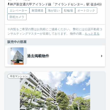
神戸新交通六甲アイランド線「アイランドセンター」駅 徒歩4分
エレベーター
耐震構造
海が近い
駐輪場
オートロック
防犯カメラ
※内覧をご希望の際はお気軽にご連絡ください。 弊社には公認不動産コ
ンサルティングマスターが在籍しております。 物件の購...
もっと見る
販売中の部屋
過去掲載物件
中古マンション