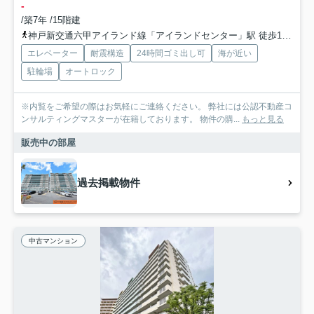
-
/築7年 /15階建
神戸新交通六甲アイランド線「アイランドセンター」駅 徒歩12分
エレベーター
耐震構造
24時間ゴミ出し可
海が近い
駐輪場
オートロック
※内覧をご希望の際はお気軽にご連絡ください。 弊社には公認不動産コ
ンサルティングマスターが在籍しております。 物件の購...
もっと見る
販売中の部屋
過去掲載物件
中古マンション