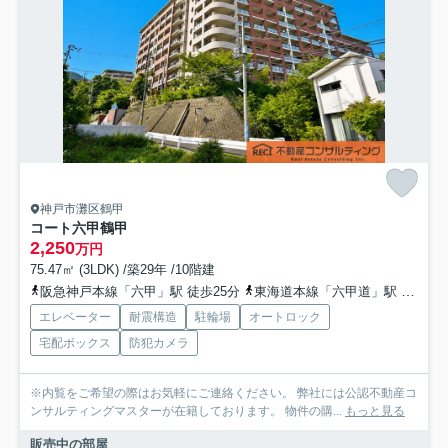
神戸市灘区鶴甲
コート六甲鶴甲
2,250
万円
75.47㎡ (3LDK) /築29年 /10階建
阪急神戸本線「六甲」駅 徒歩25分
東海道本線「六甲道」駅 徒歩31分
エレベーター
耐震構造
駐輪場
オートロック
宅配ボックス
防犯カメラ
※内覧をご希望の際はお気軽にご連絡ください。 弊社には公認不動産コ
ンサルティングマスターが在籍しております。 物件の購...
もっと見る
販売中の部屋