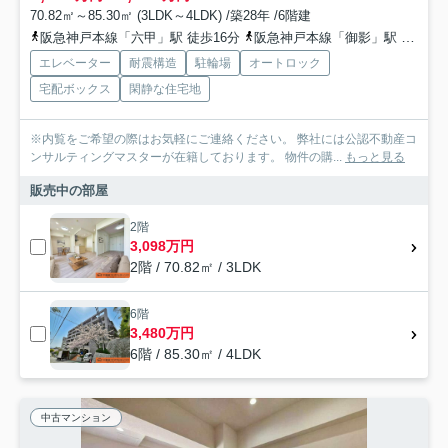
70.82㎡～85.30㎡ (3LDK～4LDK) /築28年 /6階建
阪急神戸本線「六甲」駅 徒歩16分
阪急神戸本線「御影」駅 徒歩19分
エレベーター
耐震構造
駐輪場
オートロック
宅配ボックス
閑静な住宅地
※内覧をご希望の際はお気軽にご連絡ください。 弊社には公認不動産コ
ンサルティングマスターが在籍しております。 物件の購...
もっと見る
販売中の部屋
2階
3,098万円
2階 / 70.82㎡ / 3LDK
6階
3,480万円
6階 / 85.30㎡ / 4LDK
中古マンション