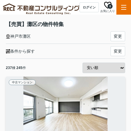
0
ログイン
お気に入り
【売買】灘区の物件特集
神戸市灘区
変更
条件から探す
変更
237
棟
245
件
中古マンション