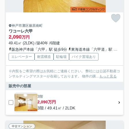
神戸市灘区篠原南町
ワコーレ六甲
2,090
万円
49.41㎡ (2LDK) /築40年 /6階建
阪急神戸本線「六甲」駅 徒歩9分
東海道本線「六甲道」駅 徒歩17分
エレベーター
耐震構造
駐輪場
バイク置場あり
※内覧をご希望の際はお気軽にご連絡ください。 弊社には公認不動産コ
ンサルティングマスターが在籍しております。 物件の購...
もっと見る
販売中の部屋
3階
2,090万円
3階 / 49.41㎡ / 2LDK
中古マンション