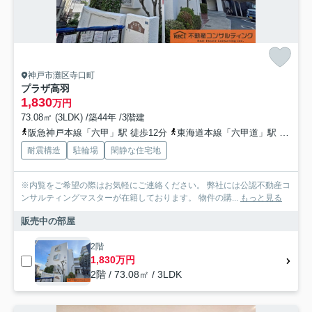
神戸市灘区寺口町
プラザ高羽
1,830
万円
73.08㎡ (3LDK) /築44年 /3階建
阪急神戸本線「六甲」駅 徒歩12分
東海道本線「六甲道」駅 徒歩21分
耐震構造
駐輪場
閑静な住宅地
※内覧をご希望の際はお気軽にご連絡ください。 弊社には公認不動産コ
ンサルティングマスターが在籍しております。 物件の購...
もっと見る
販売中の部屋
2階
1,830万円
2階 / 73.08㎡ / 3LDK