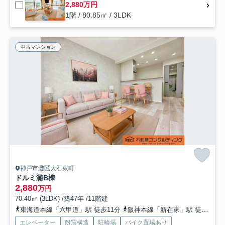
2,880万円
1階 / 80.85㎡ / 3LDK
中古マンション
神戸市灘区大石東町
ドルミ灘B棟
2,880
万円
70.40㎡ (3LDK) /築47年 /11階建
東海道本線「六甲道」駅 徒歩11分
阪神本線「新在家」駅 徒歩5分
エレベーター
耐震構造
駐輪場
バイク置場あり