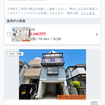
※内覧をご希望の際はお気軽にご連絡ください。 弊社には公認不動産コ
ンサルティングマスターが在籍しております。 物件の購...
もっと見る
販売中の部屋
1階
2,598万円
1階 / 78.34㎡ / 3LDK
中古一戸建