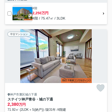
4階
2,250万円
4階 / 75.47㎡ / 3LDK
中古マンション
神戸市灘区城の下通
ステイツ神戸青谷・城の下通
2,380
万円
71.92㎡ (2LDK＋S(納戸)) /築31年 /4階建