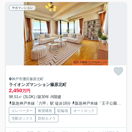
中古マンション
神戸市灘区篠原北町
ライオンズマンション篠原北町
2,450
万円
98.51㎡ (3LDK) /築30年 /6階建
阪急神戸本線「六甲」駅 徒歩18分
阪急神戸本線「王子公園」駅 徒歩23分
エレベーター
耐震構造
駐輪場
オートロック
宅配ボックス
防犯カメラ