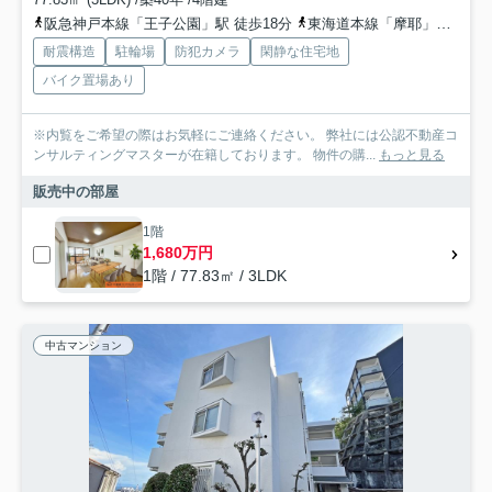
阪急神戸本線「王子公園」駅 徒歩18分
東海道本線「摩耶」駅 徒歩21分
耐震構造
駐輪場
防犯カメラ
閑静な住宅地
バイク置場あり
※内覧をご希望の際はお気軽にご連絡ください。 弊社には公認不動産コ
ンサルティングマスターが在籍しております。 物件の購...
もっと見る
販売中の部屋
1階
1,680万円
1階 / 77.83㎡ / 3LDK
中古マンション