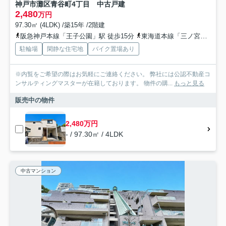
神戸市灘区青谷町4丁目 中古戸建
2,480
万円
97.30㎡ (4LDK) /築15年 /2階建
阪急神戸本線「王子公園」駅 徒歩15分
東海道本線「三ノ宮」駅 徒歩2分
駐輪場
閑静な住宅地
バイク置場あり
※内覧をご希望の際はお気軽にご連絡ください。 弊社には公認不動産コ
ンサルティングマスターが在籍しております。 物件の購...
もっと見る
販売中の物件
2,480万円
- / 97.30㎡ / 4LDK
中古マンション