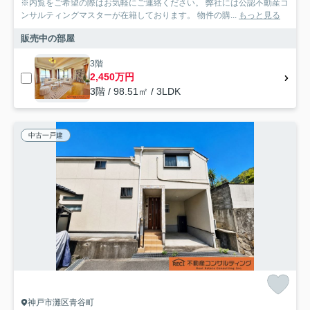
※内覧をご希望の際はお気軽にご連絡ください。 弊社には公認不動産コ
ンサルティングマスターが在籍しております。 物件の購...
もっと見る
販売中の部屋
3階
2,450万円
3階 / 98.51㎡ / 3LDK
中古一戸建
神戸市灘区青谷町