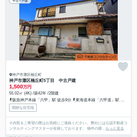
中古一戸建
神戸市灘区楠丘町
神戸市灘区楠丘町5丁目 中古戸建
1,500
万円
55.02㎡ (4K) /築42年 /2階建
阪急神戸本線「六甲」駅 徒歩9分
東海道本線「六甲道」駅 徒歩10分
閑静な住宅地
※内覧をご希望の際はお気軽にご連絡ください。 弊社には公認不動産コ
ンサルティングマスターが在籍しております。 物件の購...
もっと見る