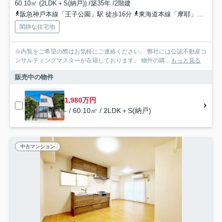
60.10㎡ (2LDK＋S(納戸)) /築35年 /2階建
阪急神戸本線「王子公園」駅 徒歩16分
東海道本線「摩耶」駅 徒歩20分
閑静な住宅地
※内覧をご希望の際はお気軽にご連絡ください。 弊社には公認不動産コ
ンサルティングマスターが在籍しております。 物件の購...
もっと見る
販売中の物件
1,980万円
- / 60.10㎡ / 2LDK＋S(納戸)
中古マンション