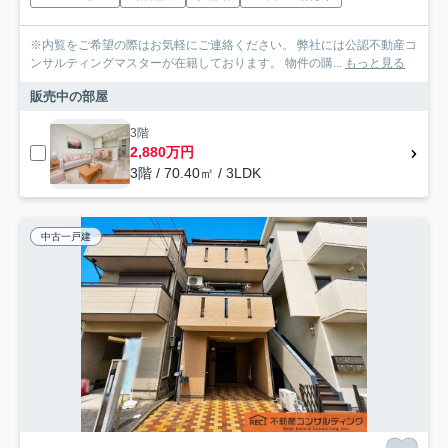
※内覧をご希望の際はお気軽にご連絡ください。 弊社には公認不動産コ
ンサルティングマスターが在籍しております。 物件の購...
もっと見る
販売中の部屋
3階
2,880万円
3階 / 70.40㎡ / 3LDK
中古一戸建