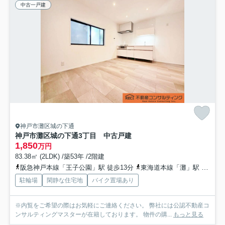
中古一戸建
神戸市灘区城の下通
神戸市灘区城の下通3丁目 中古戸建
1,850
万円
83.38㎡ (2LDK) /築53年 /2階建
阪急神戸本線「王子公園」駅 徒歩13分
東海道本線「灘」駅 徒歩19分
駐輪場
閑静な住宅地
バイク置場あり
※内覧をご希望の際はお気軽にご連絡ください。 弊社には公認不動産コ
ンサルティングマスターが在籍しております。 物件の購...
もっと見る