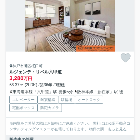
神戸市灘区桜口町
ルジェンテ・リベル六甲道
3,280
万円
53.37㎡ (2LDK) /築36年 /9階建
東海道本線「六甲道」駅 徒歩5分
阪神本線「新在家」駅 徒歩5分
エレベーター
耐震構造
駐輪場
オートロック
宅配ボックス
防犯カメラ
※内覧をご希望の際はお気軽にご連絡ください。 弊社には公認不動産コ
ンサルティングマスターが在籍しております。 物件の購...
もっと見る
販売中の部屋