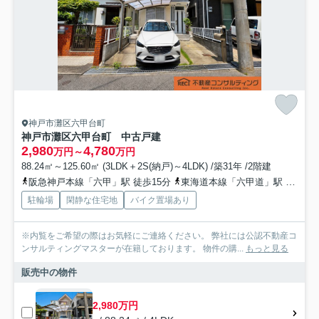
神戸市灘区六甲台町
神戸市灘区六甲台町 中古戸建
2,980
4,780
万円～
万円
88.24㎡～125.60㎡ (3LDK＋2S(納戸)～4LDK) /築31年 /2階建
阪急神戸本線「六甲」駅 徒歩15分
東海道本線「六甲道」駅 徒歩25分
駐輪場
閑静な住宅地
バイク置場あり
※内覧をご希望の際はお気軽にご連絡ください。 弊社には公認不動産コ
ンサルティングマスターが在籍しております。 物件の購...
もっと見る
販売中の物件
2,980万円