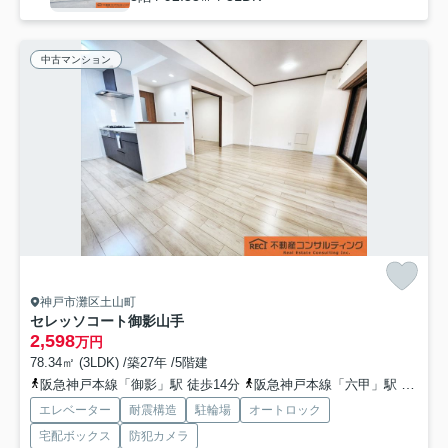
中古マンション
神戸市灘区土山町
セレッソコート御影山手
2,598
万円
78.34㎡ (3LDK) /築27年 /5階建
阪急神戸本線「御影」駅 徒歩14分
阪急神戸本線「六甲」駅 徒歩14分
エレベーター
耐震構造
駐輪場
オートロック
宅配ボックス
防犯カメラ