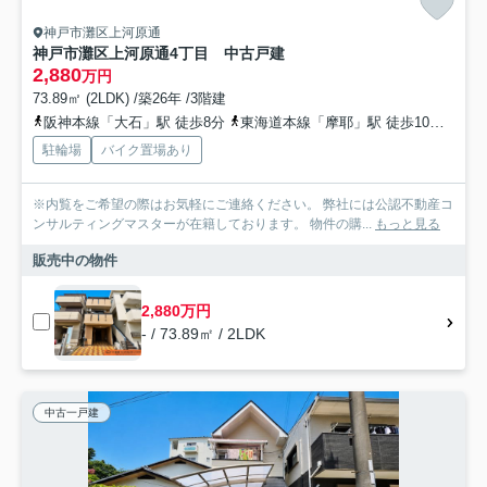
神戸市灘区上河原通
神戸市灘区上河原通4丁目 中古戸建
2,880
万円
73.89㎡ (2LDK) /築26年 /3階建
阪神本線「大石」駅 徒歩8分
東海道本線「摩耶」駅 徒歩10分
東海
駐輪場
バイク置場あり
※内覧をご希望の際はお気軽にご連絡ください。 弊社には公認不動産コ
ンサルティングマスターが在籍しております。 物件の購...
もっと見る
販売中の物件
2,880万円
- / 73.89㎡ / 2LDK
中古一戸建