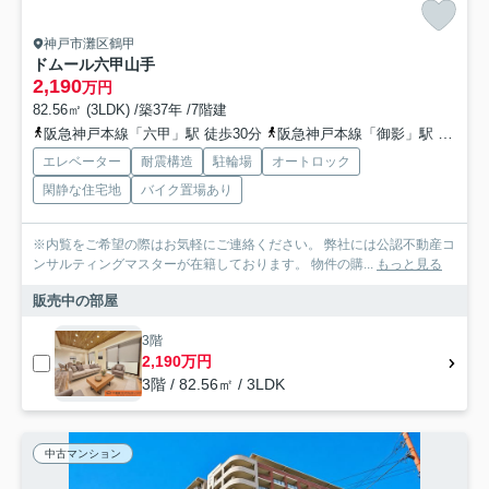
神戸市灘区鶴甲
ドムール六甲山手
2,190
万円
82.56㎡ (3LDK) /築37年 /7階建
阪急神戸本線「六甲」駅 徒歩30分
阪急神戸本線「御影」駅 徒歩35分
エレベーター
耐震構造
駐輪場
オートロック
閑静な住宅地
バイク置場あり
※内覧をご希望の際はお気軽にご連絡ください。 弊社には公認不動産コ
ンサルティングマスターが在籍しております。 物件の購...
もっと見る
販売中の部屋
3階
2,190万円
3階 / 82.56㎡ / 3LDK
中古マンション