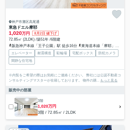
神戸市灘区高尾通
東急ドエル摩耶
1,020
万円
8月2日 値下げ
72.85㎡ (2LDK) /築51年 /6階建
阪急神戸本線「王子公園」駅 徒歩16分
東海道本線「摩耶」駅 徒歩21分
エレベーター
耐震構造
駐輪場
宅配ボックス
防犯カメラ
閑静な住宅地
※内覧をご希望の際はお気軽にご連絡ください。 弊社には公認不動産コ
ンサルティングマスターが在籍しております。 物件の購...
もっと見る
販売中の部屋
3階
1,020万円
3階 / 72.85㎡ / 2LDK