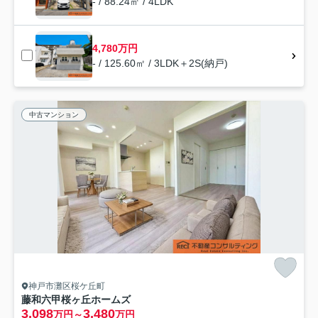
- / 88.24㎡ / 4LDK
4,780万円
- / 125.60㎡ / 3LDK＋2S(納戸)
中古マンション
神戸市灘区桜ケ丘町
藤和六甲桜ヶ丘ホームズ
3,098
3,480
万円～
万円