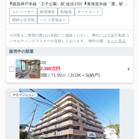
阪急神戸本線「王子公園」駅 徒歩13分
東海道本線「灘」駅 徒歩18分
エレベーター
耐震構造
駐輪場
オートロック
閑静な住宅地
バイク置場あり
※内覧をご希望の際はお気軽にご連絡ください。 弊社には公認不動産コ
ンサルティングマスターが在籍しております。 物件の購...
もっと見る
販売中の部屋
3階
2,380万円
3階 / 71.92㎡ / 2LDK＋S(納戸)
中古マンション