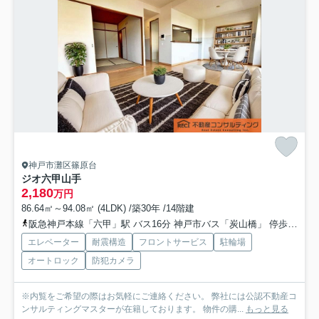
神戸市灘区篠原台
ジオ六甲山手
2,180
万円
86.64㎡～94.08㎡ (4LDK) /築30年 /14階建
阪急神戸本線「六甲」駅 バス16分 神戸市バス「炭山橋」 停歩5分
エレベーター
耐震構造
フロントサービス
駐輪場
オートロック
防犯カメラ
※内覧をご希望の際はお気軽にご連絡ください。 弊社には公認不動産コ
ンサルティングマスターが在籍しております。 物件の購...
もっと見る