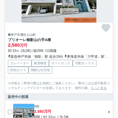
神戸市灘区土山町
プリオーレ御影山の手A棟
2,580
万円
92.53㎡ (3LDK) /築29年 /11階建
阪急神戸本線「御影」駅 徒歩19分
東海道本線「六甲道」駅 徒歩25分
エレベーター
耐震構造
オートロック
宅配ボックス
防犯カメラ
閑静な住宅地
※内覧をご希望の際はお気軽にご連絡ください。 弊社には公認不動産コ
ンサルティングマスターが在籍しております。 物件の購...
もっと見る
販売中の部屋
8階
2,580万円
8階 / 92.53㎡ / 3LDK