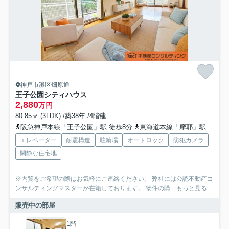
神戸市灘区畑原通
王子公園シティハウス
2,880
万円
80.85㎡ (3LDK) /築38年 /4階建
阪急神戸本線「王子公園」駅 徒歩8分
東海道本線「摩耶」駅 徒歩14分
エレベーター
耐震構造
駐輪場
オートロック
防犯カメラ
閑静な住宅地
※内覧をご希望の際はお気軽にご連絡ください。 弊社には公認不動産コ
ンサルティングマスターが在籍しております。 物件の購...
もっと見る
販売中の部屋
1階