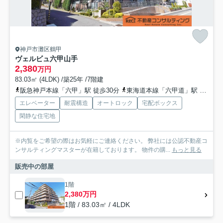
神戸市灘区鶴甲
ヴェルビュ六甲山手
2,380
万円
83.03㎡ (4LDK) /築25年 /7階建
阪急神戸本線「六甲」駅 徒歩30分
東海道本線「六甲道」駅 徒歩36分
エレベーター
耐震構造
オートロック
宅配ボックス
閑静な住宅地
※内覧をご希望の際はお気軽にご連絡ください。 弊社には公認不動産コ
ンサルティングマスターが在籍しております。 物件の購...
もっと見る
販売中の部屋
1階
2,380万円
1階 / 83.03㎡ / 4LDK