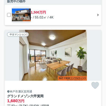
販売中の物件
1,500万円
- / 55.02㎡ / 4K
中古マンション
神戸市灘区箕岡通
グランドメゾン六甲箕岡
1,680
万円
77.83㎡ (3LDK) /築40年 /4階建