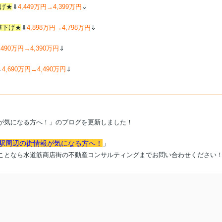
げ★
⇓
4,449万円→4,399万円
⇓
値下げ★
⇓
4,898万円→4,798万円
⇓
,490万円→4,390万円
⇓
⇓
4,690万円→4,490万円
⇓
が気になる方へ！」のブログを更新しました！
甲駅周辺の街情報が気になる方へ！
」
ことなら水道筋商店街の不動産コンサルティングまでお問い合わせください
専門スタッフが、灘区のマンション・戸建ての売買・査定のご相談を承りま
情報を多数取り扱っております。
グにご相談はこちら