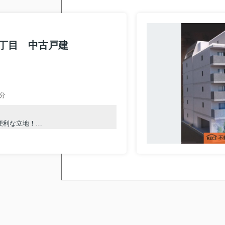
丁目 中古戸建
分
便利な立地！
の通学も安心！
快適なバスタイム♪