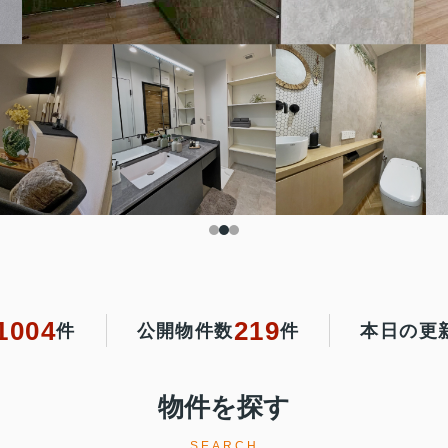
1004
219
件
公開物件数
件
本日の更
物件を探す
SEARCH