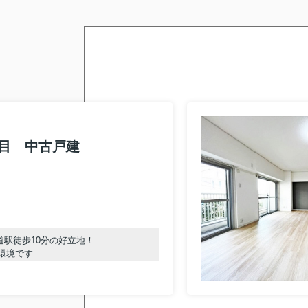
ブログ記事一覧はこち
■
2500万円以下の物件は
■
ペット可物件はこちら
■
駅近物件はこちら
■
2026.08.03
神戸市灘区桜ヶ丘町 中古戸建
値下げ★
⇓
目 中古戸建
2026.08.03
「相続で悩む方へ不動産会
詳しくはこちら
↓
「
【2026年】相続で悩
神戸市灘区の不動産売買の
道駅徒歩10分の好立地！
環境です
＜弊社について＞
駅まで平坦で移動も楽々♪
25
年以上のキャリアを持つ
！徒歩10分圏内で安心！
ため、未公開物件・水面下
お気軽にご相談ください！