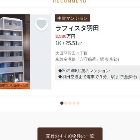
RECOMMEND
中古マンション
ラフィスタ羽田
3,580
万円
1K / 25.51㎡
大田区羽田４丁目
京急空港線「穴守稲荷」駅 徒歩2分
◆2021年6月築のマンション
◆羽田空港まで電車で３分、駅まで徒歩2分
◆国内・海外への移動も快適なエリア
◆ペット飼育OK（細則有）
◆生活施設がすべて徒歩圏内
売買おすすめ物件の一覧