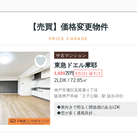
ら
こちら
【売買】価格変更物件
PRICE CHANGE
4,990万円→4,850万円
⇓
中古マンション
東急ドエル摩耶
1,020
万円
8月2日 値下げ
2LDK / 72.85㎡
社の選び方は？」のブログを更新しました！
神戸市灘区高尾通４丁目
む方へ不動産会社の選び方は？
」
阪急神戸本線「王子公園」駅 徒歩16分
ことなら水道筋商店街の不動産コンサルティングまでお問い合わせください
◆東向きで明るく開放感のあるLDK
◆窓が多く通風良好
◆フルリフォーム済みの綺麗なお部屋
専門スタッフが、灘区のマンション・戸建ての売買・査定のご相談を承りま
◆バス停まで徒歩2分で移動にも便利です
情報を多数取り扱っております。
◆広々システムキッチンでお料理も楽々