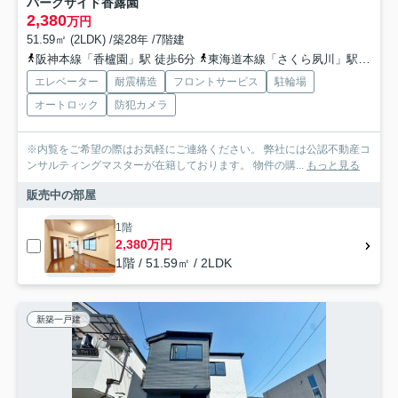
パークサイド香露園
2,380
万円
51.59㎡ (2LDK) /築28年 /7階建
阪神本線「香櫨園」駅 徒歩6分
東海道本線「さくら夙川」駅 徒歩16分
エレベーター
耐震構造
フロントサービス
駐輪場
オートロック
防犯カメラ
※内覧をご希望の際はお気軽にご連絡ください。 弊社には公認不動産コ
ンサルティングマスターが在籍しております。 物件の購...
もっと見る
販売中の部屋
1階
2,380万円
1階 / 51.59㎡ / 2LDK
新築一戸建