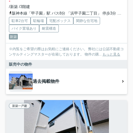
-
/新築 /3階建
阪神本線「甲子園」駅 バス8分 「浜甲子園二丁目」 停歩3分
阪神本
駐車2台可
駐輪場
宅配ボックス
閑静な住宅地
バイク置場あり
耐震構造
新築
※内覧をご希望の際はお気軽にご連絡ください。 弊社には公認不動産コ
ンサルティングマスターが在籍しております。 物件の購...
もっと見る
販売中の物件
過去掲載物件
新築一戸建