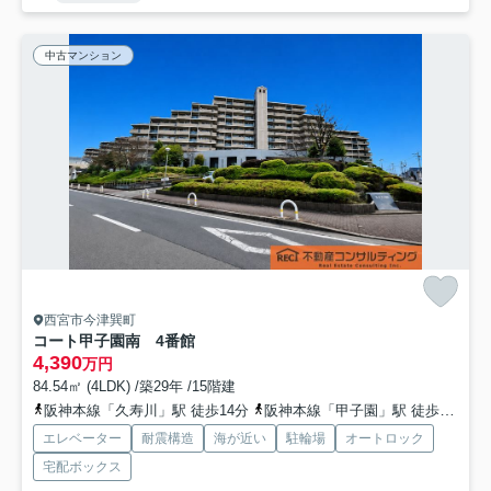
中古マンション
西宮市今津巽町
コート甲子園南 4番館
4,390
万円
84.54㎡ (4LDK) /築29年 /15階建
阪神本線「久寿川」駅 徒歩14分
阪神本線「甲子園」駅 徒歩16分
エレベーター
耐震構造
海が近い
駐輪場
オートロック
宅配ボックス