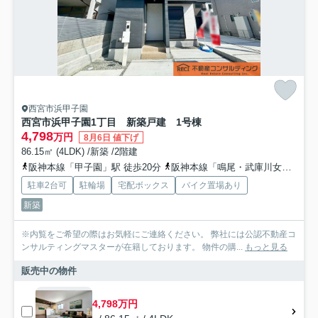
西宮市浜甲子園
西宮市浜甲子園1丁目 新築戸建 1号棟
4,798
万円
8月6日 値下げ
86.15㎡ (4LDK) /新築 /2階建
阪神本線「甲子園」駅 徒歩20分
阪神本線「鳴尾・武庫川女子大前」駅 徒歩26分
駐車2台可
駐輪場
宅配ボックス
バイク置場あり
新築
※内覧をご希望の際はお気軽にご連絡ください。 弊社には公認不動産コ
ンサルティングマスターが在籍しております。 物件の購...
もっと見る
販売中の物件
4,798万円