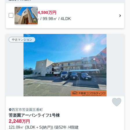
4,590万円
- / 99.98㎡ / 4LDK
中古マンション
西宮市苦楽園五番町
苦楽園アーバンライフ1号棟
2,248
万円
121.09㎡ (3LDK＋S(納戸)) /築52年 /4階建