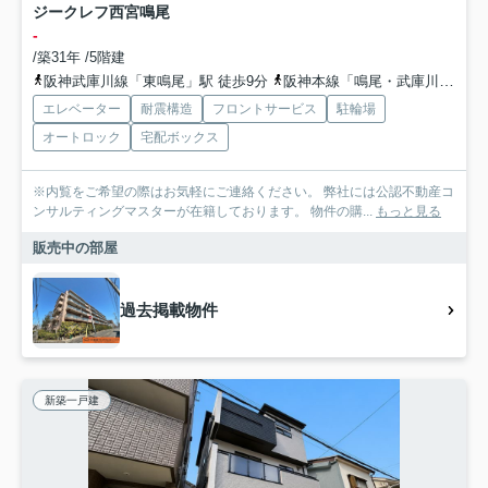
ジークレフ西宮鳴尾
-
/築31年 /5階建
阪神武庫川線「東鳴尾」駅 徒歩9分
阪神本線「鳴尾・武庫川女子大前」駅 徒歩11分
エレベーター
耐震構造
フロントサービス
駐輪場
オートロック
宅配ボックス
※内覧をご希望の際はお気軽にご連絡ください。 弊社には公認不動産コ
ンサルティングマスターが在籍しております。 物件の購...
もっと見る
販売中の部屋
過去掲載物件
新築一戸建