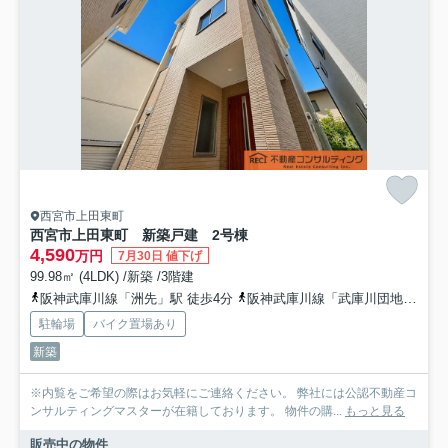
西宮市上田東町
西宮市上田東町 新築戸建 2号棟
4,590
万円
7月30日 値下げ
99.98㎡ (4LDK) /新築 /3階建
阪神武庫川線「洲先」駅 徒歩4分
阪神武庫川線「武庫川団地前」駅 徒歩7分
駐輪場
バイク置場あり
新築
※内覧をご希望の際はお気軽にご連絡ください。 弊社には公認不動産コ
ンサルティングマスターが在籍しております。 物件の購...
もっと見る
販売中の物件