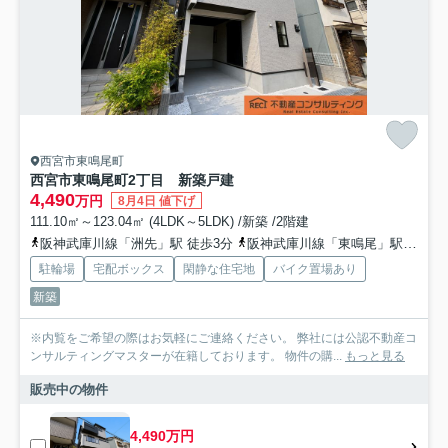
西宮市東鳴尾町
西宮市東鳴尾町2丁目 新築戸建
4,490
万円
8月4日 値下げ
111.10㎡～123.04㎡ (4LDK～5LDK) /新築 /2階建
阪神武庫川線「洲先」駅 徒歩3分
阪神武庫川線「東鳴尾」駅 徒歩7分
駐輪場
宅配ボックス
閑静な住宅地
バイク置場あり
新築
※内覧をご希望の際はお気軽にご連絡ください。 弊社には公認不動産コ
ンサルティングマスターが在籍しております。 物件の購...
もっと見る
販売中の物件
4,490万円