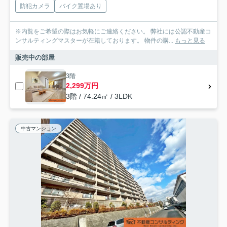
防犯カメラ
バイク置場あり
※内覧をご希望の際はお気軽にご連絡ください。 弊社には公認不動産コ
ンサルティングマスターが在籍しております。 物件の購...
もっと見る
販売中の部屋
3階
2,299万円
3階 / 74.24㎡ / 3LDK
中古マンション