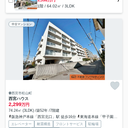
1階 / 64.02㎡ / 3LDK
中古マンション
西宮市松山町
西宮ハウス
2,299
万円
74.24㎡ (3LDK) /築52年 /7階建
阪急神戸本線「西宮北口」駅 徒歩16分
東海道本線「甲子園口」駅 徒歩17分
エレベーター
耐震構造
フロントサービス
駐輪場