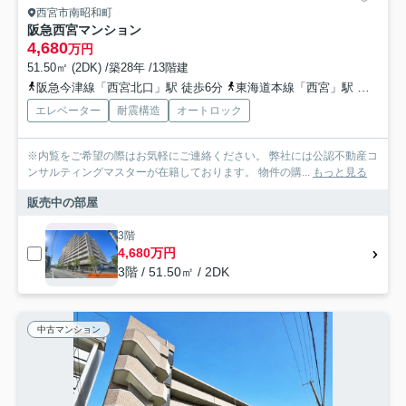
西宮市南昭和町
阪急西宮マンション
4,680
万円
51.50㎡ (2DK) /築28年 /13階建
阪急今津線「西宮北口」駅 徒歩6分
東海道本線「西宮」駅 徒歩17分
エレベーター
耐震構造
オートロック
※内覧をご希望の際はお気軽にご連絡ください。 弊社には公認不動産コ
ンサルティングマスターが在籍しております。 物件の購...
もっと見る
販売中の部屋
3階
4,680万円
3階 / 51.50㎡ / 2DK
中古マンション