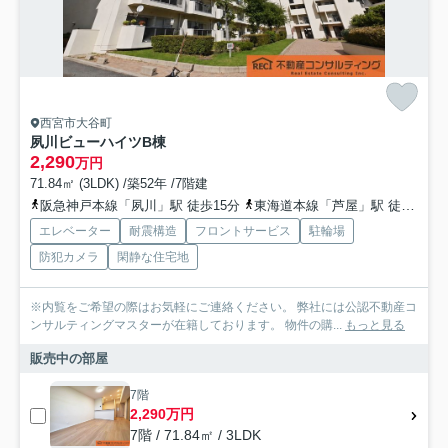
西宮市大谷町
夙川ビューハイツB棟
2,290
万円
71.84㎡ (3LDK) /築52年 /7階建
阪急神戸本線「夙川」駅 徒歩15分
東海道本線「芦屋」駅 徒歩19分
エレベーター
耐震構造
フロントサービス
駐輪場
防犯カメラ
閑静な住宅地
※内覧をご希望の際はお気軽にご連絡ください。 弊社には公認不動産コ
ンサルティングマスターが在籍しております。 物件の購...
もっと見る
販売中の部屋
7階
2,290万円
7階 / 71.84㎡ / 3LDK