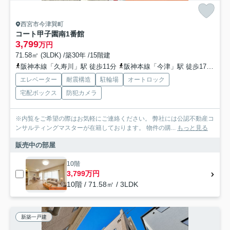
西宮市今津巽町
コート甲子園南1番館
3,799
万円
71.58㎡ (3LDK) /築30年 /15階建
阪神本線「久寿川」駅 徒歩11分
阪神本線「今津」駅 徒歩17分
阪
エレベーター
耐震構造
駐輪場
オートロック
宅配ボックス
防犯カメラ
※内覧をご希望の際はお気軽にご連絡ください。 弊社には公認不動産コ
ンサルティングマスターが在籍しております。 物件の購...
もっと見る
販売中の部屋
10階
3,799万円
10階 / 71.58㎡ / 3LDK
新築一戸建