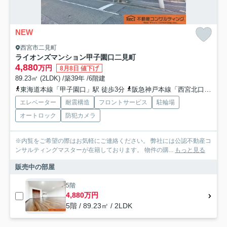
NEW
西宮市二見町
ライオンズマンション甲子園口二見町
4,880
万円
8月8日 値下げ
89.23㎡ (2LDK) /築39年 /6階建
東海道本線「甲子園口」駅 徒歩3分
阪急神戸本線「西宮北口」駅 徒歩26分
エレベーター
耐震構造
フロントサービス
駐輪場
オートロック
防犯カメラ
※内覧をご希望の際はお気軽にご連絡ください。 弊社には公認不動産コ
ンサルティングマスターが在籍しております。 物件の購...
もっと見る
販売中の部屋
5階
4,880万円
5階 / 89.23㎡ / 2LDK