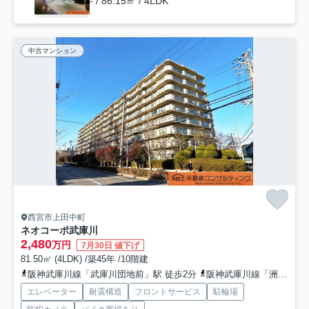
- / 86.15㎡ / 4LDK
中古マンション
西宮市上田中町
ネオコーポ武庫川
2,480
万円
7月30日 値下げ
81.50㎡ (4LDK) /築45年 /10階建
阪神武庫川線「武庫川団地前」駅 徒歩2分
阪神武庫川線「洲先」駅 徒歩11分
エレベーター
耐震構造
フロントサービス
駐輪場