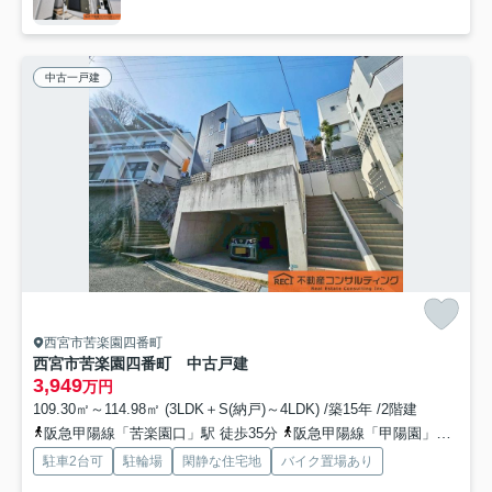
中古一戸建
西宮市苦楽園四番町
西宮市苦楽園四番町 中古戸建
3,949
万円
109.30㎡～114.98㎡ (3LDK＋S(納戸)～4LDK) /築15年 /2階建
阪急甲陽線「苦楽園口」駅 徒歩35分
阪急甲陽線「甲陽園」駅 徒歩35分
駐車2台可
駐輪場
閑静な住宅地
バイク置場あり