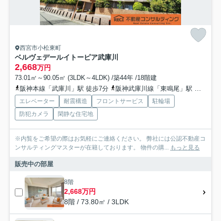
西宮市小松東町
ベルヴェデールイトーピア武庫川
2,668
万円
73.01㎡～90.05㎡ (3LDK～4LDK) /築44年 /18階建
阪神本線「武庫川」駅 徒歩7分
阪神武庫川線「東鳴尾」駅 徒歩17分
エレベーター
耐震構造
フロントサービス
駐輪場
防犯カメラ
閑静な住宅地
※内覧をご希望の際はお気軽にご連絡ください。 弊社には公認不動産コ
ンサルティングマスターが在籍しております。 物件の購...
もっと見る
販売中の部屋
8階
2,668万円
8階 / 73.80㎡ / 3LDK