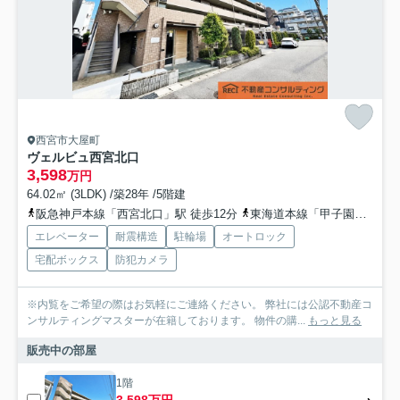
西宮市大屋町
ヴェルビュ西宮北口
3,598
万円
64.02㎡ (3LDK) /築28年 /5階建
阪急神戸本線「西宮北口」駅 徒歩12分
東海道本線「甲子園口」駅 徒歩17分
エレベーター
耐震構造
駐輪場
オートロック
宅配ボックス
防犯カメラ
※内覧をご希望の際はお気軽にご連絡ください。 弊社には公認不動産コ
ンサルティングマスターが在籍しております。 物件の購...
もっと見る
販売中の部屋
1階
3,598万円