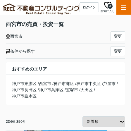
0
ログイン
お気に入り
西宮市の売買・投資一覧
西宮市
変更
条件から探す
変更
おすすめのエリア
神戸市東灘区
/
西宮市
/
神戸市灘区
/
神戸市中央区
/
芦屋市
/
神戸市長田区
/
神戸市兵庫区
/
宝塚市
/
大田区
/
神戸市垂水区
234
棟
250
件