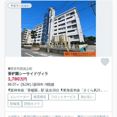
中古マンション
西宮市西波止町
香枦園シーサイドヴィラ
1,780
万円
86.07㎡ (3LDK) /築58年 /9階建
阪神本線「香櫨園」駅 徒歩16分
東海道本線「さくら夙川」駅 徒歩20分
エレベーター
耐震構造
フロントサービス
海が近い
駐輪場
防犯カメラ
※内覧をご希望の際はお気軽にご連絡ください。 弊社には公認不動産コ