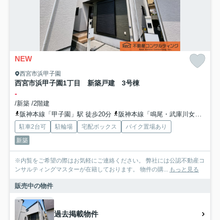
NEW
西宮市浜甲子園
西宮市浜甲子園1丁目 新築戸建 3号棟
-
/新築 /2階建
阪神本線「甲子園」駅 徒歩20分
阪神本線「鳴尾・武庫川女子大前」駅 徒歩26分
駐車2台可
駐輪場
宅配ボックス
バイク置場あり
新築
※内覧をご希望の際はお気軽にご連絡ください。 弊社には公認不動産コ
ンサルティングマスターが在籍しております。 物件の購...
もっと見る
販売中の物件
過去掲載物件