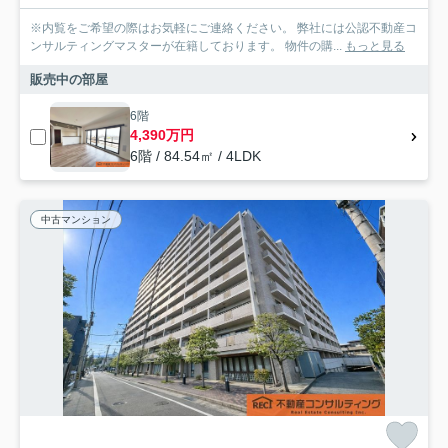
※内覧をご希望の際はお気軽にご連絡ください。 弊社には公認不動産コ
ンサルティングマスターが在籍しております。 物件の購...
もっと見る
販売中の部屋
6階
4,390万円
6階 / 84.54㎡ / 4LDK
中古マンション