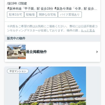
/築19年 /2階建
阪神本線「甲子園」駅 徒歩19分
阪急今津線「今津」駅 徒歩26分
駐車2台可
駐輪場
閑静な住宅地
バイク置場あり
※内覧をご希望の際はお気軽にご連絡ください。 弊社には公認不動産コ
ンサルティングマスターが在籍しております。 物件の購...
もっと見る
販売中の物件
過去掲載物件
中古マンション