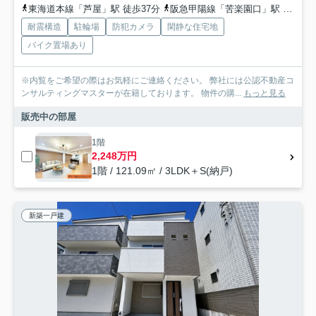
東海道本線「芦屋」駅 徒歩37分
阪急甲陽線「苦楽園口」駅 徒歩27分
耐震構造
駐輪場
防犯カメラ
閑静な住宅地
バイク置場あり
※内覧をご希望の際はお気軽にご連絡ください。 弊社には公認不動産コ
ンサルティングマスターが在籍しております。 物件の購...
もっと見る
販売中の部屋
1階
2,248万円
1階 / 121.09㎡ / 3LDK＋S(納戸)
新築一戸建