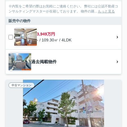
※内覧をご希望の際はお気軽にご連絡ください。 弊社には公認不動産コ
ンサルティングマスターが在籍しております。 物件の購...
もっと見る
販売中の物件
3,949万円
- / 109.30㎡ / 4LDK
過去掲載物件
中古マンション