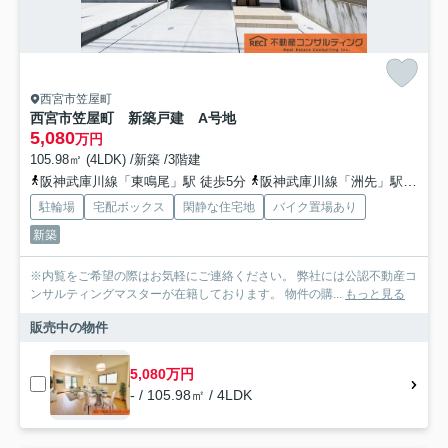
西宮市笠屋町
西宮市笠屋町 新築戸建 A号地
5,080
万円
105.98㎡ (4LDK) /新築 /3階建
阪神武庫川線「東鳴尾」駅 徒歩5分
阪神武庫川線「洲先」駅 徒歩10分
駐輪場
宅配ボックス
閑静な住宅地
バイク置場あり
新築
※内覧をご希望の際はお気軽にご連絡ください。 弊社には公認不動産コ
ンサルティングマスターが在籍しております。 物件の購...
もっと見る
販売中の物件
5,080万円
- / 105.98㎡ / 4LDK