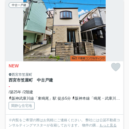
中古一戸建
NEW
西宮市笠屋町
西宮市笠屋町 中古戸建
-
/築25年 /2階建
阪神武庫川線「東鳴尾」駅 徒歩5分
阪神本線「鳴尾・武庫川女子大前」駅 徒歩15分
閑静な住宅地
※内覧をご希望の際はお気軽にご連絡ください。 弊社には公認不動産コ
ンサルティングマスターが在籍しております。 物件の購...
もっと見る