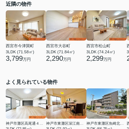
近隣の物件
西宮市今津巽町
西宮市大谷町
西宮市松山町
3LDK (71.58㎡)
3LDK (71.84㎡)
3LDK (74.24㎡)
3
3,799
2,290
2,299
万円
万円
万円
よく見られている物件
神戸市灘区高尾通４丁目
神戸市東灘区深江南町１丁目
神戸市東灘区魚崎北町４丁目
2LDK (72.85㎡)
3LDK (71.92㎡)
3LDK (66.75㎡)