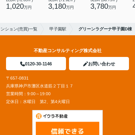
1,020
3,180
3,780
万円
万円
万円
ンション(売買)一覧
甲子園駅
グリーンラグーナ甲子園D棟
不動産コンサルティング株式会社
0120-30-1146
お問い合わせ
〒657-0831
兵庫県神戸市灘区水道筋２丁目１７
営業時間：
9:00～19:00
定休日：
水曜日 第2、第4火曜日