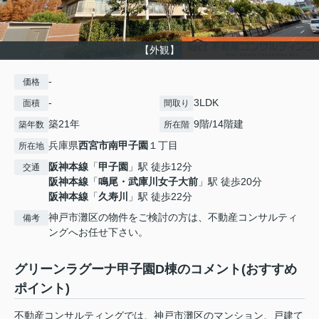
【外観】
-
価格
-
3LDK
面積
間取り
築21年
9階/14階建
築年数
所在階
兵庫県
西宮市
南甲子園
１丁目
所在地
阪神本線
「
甲子園
」駅 徒歩12分
交通
阪神本線
「
鳴尾・武庫川女子大前
」駅 徒歩20分
阪神本線
「
久寿川
」駅 徒歩22分
神戸市灘区の物件をご検討の方は、不動産コンサルティ
備考
ングへお任せ下さい。
グリーンラグーナ甲子園D棟のコメント(おすすめ
ポイント)
不動産コンサルティングでは、神戸市灘区のマンション、戸建て