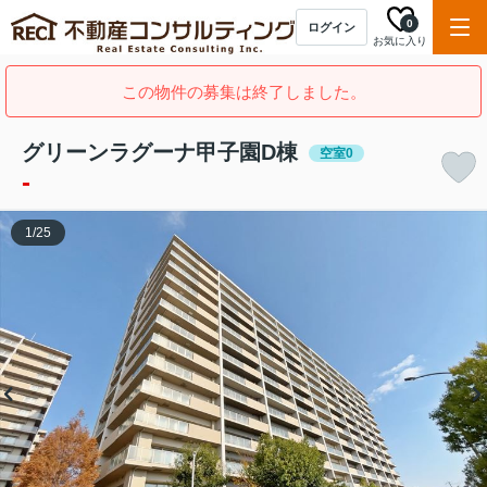
0
ログイン
お気に入り
この物件の募集は終了しました。
グリーンラグーナ甲子園D棟
空室0
-
1
/
25