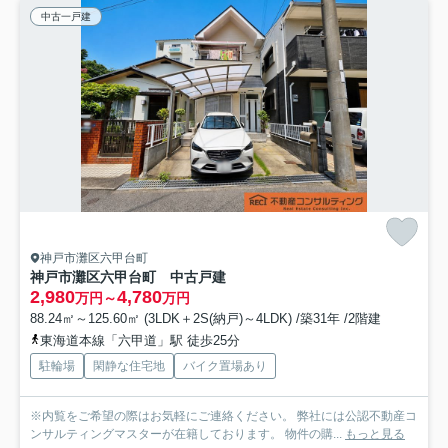
中古一戸建
神戸市灘区六甲台町
神戸市灘区六甲台町 中古戸建
2,980
4,780
万円～
万円
88.24㎡～125.60㎡ (3LDK＋2S(納戸)～4LDK) /築31年 /2階建
東海道本線「六甲道」駅 徒歩25分
駐輪場
閑静な住宅地
バイク置場あり
※内覧をご希望の際はお気軽にご連絡ください。 弊社には公認不動産コ
ンサルティングマスターが在籍しております。 物件の購...
もっと見る