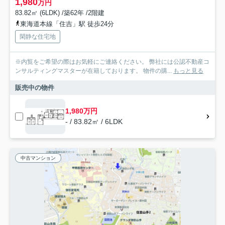
1,980
万円
83.82㎡ (6LDK) /築62年 /2階建
東海道本線「住吉」駅 徒歩24分
閑静な住宅地
※内覧をご希望の際はお気軽にご連絡ください。 弊社には公認不動産コ
ンサルティングマスターが在籍しております。 物件の購...
もっと見る
販売中の物件
1,980万円
- / 83.82㎡ / 6LDK
中古マンション