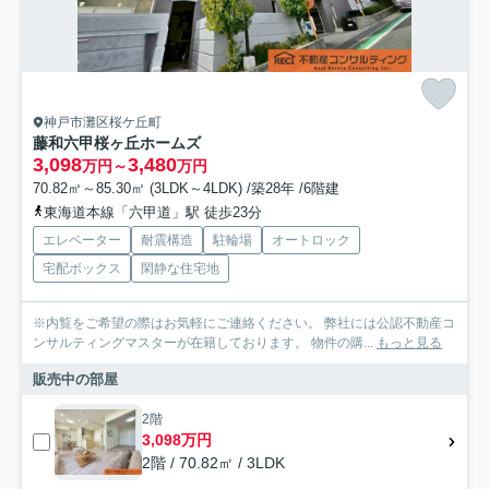
神戸市灘区桜ケ丘町
藤和六甲桜ヶ丘ホームズ
3,098
3,480
万円～
万円
70.82㎡～85.30㎡ (3LDK～4LDK) /築28年 /6階建
東海道本線「六甲道」駅 徒歩23分
エレベーター
耐震構造
駐輪場
オートロック
宅配ボックス
閑静な住宅地
※内覧をご希望の際はお気軽にご連絡ください。 弊社には公認不動産コ
ンサルティングマスターが在籍しております。 物件の購...
もっと見る
販売中の部屋
2階
3,098万円
2階 / 70.82㎡ / 3LDK