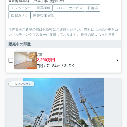
東海道本線「芦屋」駅 徒歩19分
エレベーター
耐震構造
フロントサービス
駐輪場
防犯カメラ
閑静な住宅地
※内覧をご希望の際はお気軽にご連絡ください。 弊社には公認不動産コ
ンサルティングマスターが在籍しております。 物件の購...
もっと見る
販売中の部屋
7階
2,290万円
7階 / 71.84㎡ / 3LDK
中古マンション