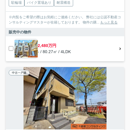
駐輪場
バイク置場あり
耐震構造
※内覧をご希望の際はお気軽にご連絡ください。 弊社には公認不動産コ
ンサルティングマスターが在籍しております。 物件の購...
もっと見る
販売中の物件
2,480万円
- / 80.27㎡ / 4LDK
中古一戸建