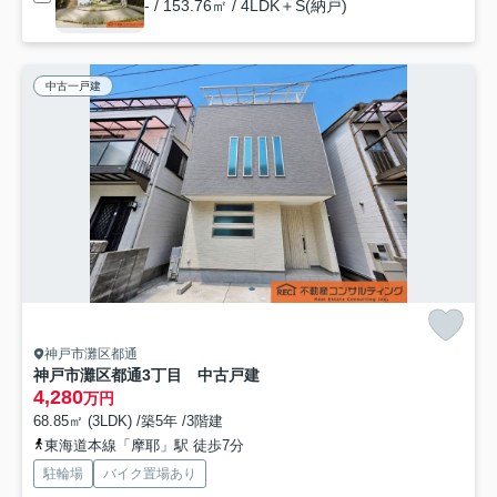
- / 153.76㎡ / 4LDK＋S(納戸)
中古一戸建
神戸市灘区都通
神戸市灘区都通3丁目 中古戸建
4,280
万円
68.85㎡ (3LDK) /築5年 /3階建
東海道本線「摩耶」駅 徒歩7分
駐輪場
バイク置場あり