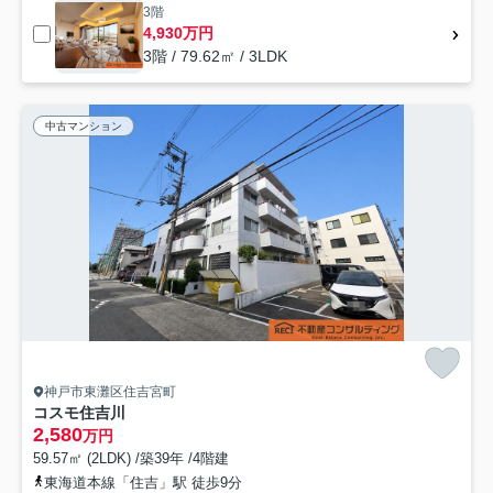
3階
4,930万円
3階 / 79.62㎡ / 3LDK
中古マンション
神戸市東灘区住吉宮町
コスモ住吉川
2,580
万円
59.57㎡ (2LDK) /築39年 /4階建
東海道本線「住吉」駅 徒歩9分