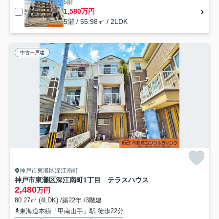
5階
1,580万円
5階 / 55.98㎡ / 2LDK
中古一戸建
神戸市東灘区深江南町
神戸市東灘区深江南町1丁目 テラスハウス
2,480
万円
80.27㎡ (4LDK) /築22年 /3階建
東海道本線「甲南山手」駅 徒歩22分