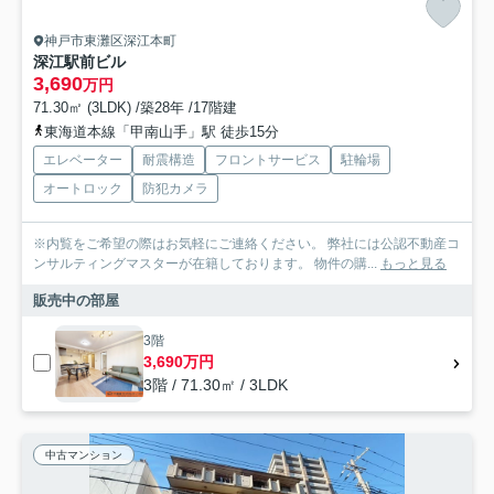
神戸市東灘区深江本町
深江駅前ビル
3,690
万円
71.30㎡ (3LDK) /築28年 /17階建
東海道本線「甲南山手」駅 徒歩15分
エレベーター
耐震構造
フロントサービス
駐輪場
オートロック
防犯カメラ
※内覧をご希望の際はお気軽にご連絡ください。 弊社には公認不動産コ
ンサルティングマスターが在籍しております。 物件の購...
もっと見る
販売中の部屋
3階
3,690万円
3階 / 71.30㎡ / 3LDK
中古マンション