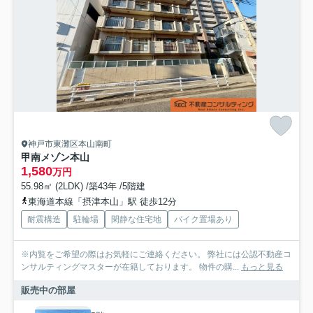
神戸市東灘区本山南町
甲南メゾン本山
1,580
万円
55.98㎡ (2LDK) /築43年 /5階建
東海道本線「摂津本山」駅 徒歩12分
耐震構造
駐輪場
閑静な住宅地
バイク置場あり
※内覧をご希望の際はお気軽にご連絡ください。 弊社には公認不動産コ
ンサルティングマスターが在籍しております。 物件の購...
もっと見る
販売中の部屋