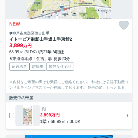
NEW
神戸市東灘区住吉山手
イトーピア御影山手坂山手東館2
3,899
万円
68.99㎡ (3LDK) /築27年 /4階建
東海道本線「住吉」駅 徒歩20分
耐震構造
駐輪場
閑静な住宅地
※内覧をご希望の際はお気軽にご連絡ください。 弊社には公認不動産コ
ンサルティングマスターが在籍しております。 物件の購...
もっと見る
販売中の部屋
1階
3,899万円
1階 / 68.99㎡ / 3LDK