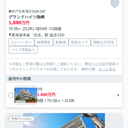
神戸市東灘区魚崎北町
グランドハイツ魚崎
1,890
万円
70.58㎡ (2LDK) /築54年 /11階建
東海道本線「住吉」駅 徒歩13分
エレベーター
耐震構造
駐輪場
防犯カメラ
閑静な住宅地
バイク置場あり
※内覧をご希望の際はお気軽にご連絡ください。 弊社には公認不動産コ
ンサルティングマスターが在籍しております。 物件の購...
もっと見る
販売中の部屋
9階
1,890万円
9階 / 70.58㎡ / 2LDK
中古マンション