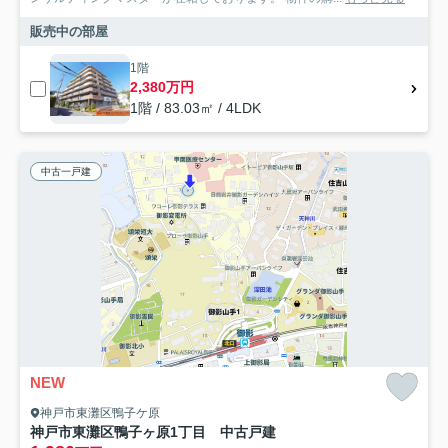
販売中の部屋
1階
2,380万円
1階 / 83.03㎡ / 4LDK
中古一戸建
NEW
神戸市東灘区鴨子ケ原
神戸市東灘区鴨子ヶ原1丁目 中古戸建