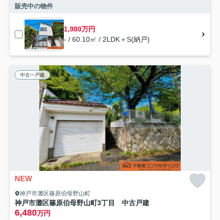
販売中の物件
1,980万円
- / 60.10㎡ / 2LDK＋S(納戸)
中古一戸建
NEW
神戸市灘区篠原伯母野山町
神戸市灘区篠原伯母野山町3丁目 中古戸建
6,480
万円