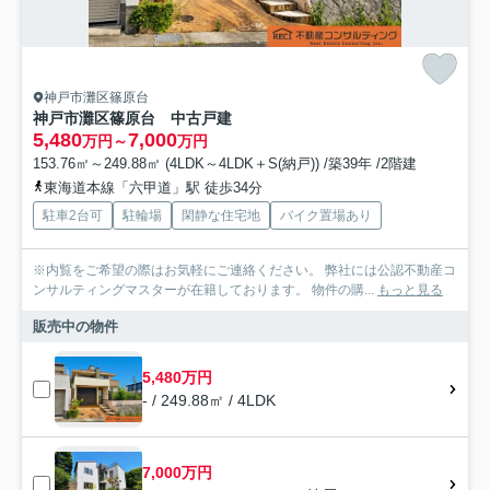
神戸市灘区篠原台
神戸市灘区篠原台 中古戸建
5,480
7,000
万円～
万円
153.76㎡～249.88㎡ (4LDK～4LDK＋S(納戸)) /築39年 /2階建
東海道本線「六甲道」駅 徒歩34分
駐車2台可
駐輪場
閑静な住宅地
バイク置場あり
※内覧をご希望の際はお気軽にご連絡ください。 弊社には公認不動産コ
ンサルティングマスターが在籍しております。 物件の購...
もっと見る
販売中の物件
5,480万円
- / 249.88㎡ / 4LDK
7,000万円