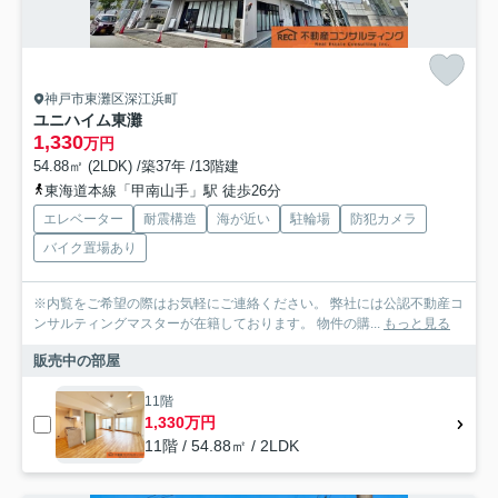
神戸市東灘区深江浜町
ユニハイム東灘
1,330
万円
54.88㎡ (2LDK) /築37年 /13階建
東海道本線「甲南山手」駅 徒歩26分
エレベーター
耐震構造
海が近い
駐輪場
防犯カメラ
バイク置場あり
※内覧をご希望の際はお気軽にご連絡ください。 弊社には公認不動産コ
ンサルティングマスターが在籍しております。 物件の購...
もっと見る
販売中の部屋
11階
1,330万円
11階 / 54.88㎡ / 2LDK