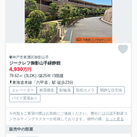
神戸市東灘区御影山手
ジークレフ御影山手緑静館
4,930
万円
79.62㎡ (3LDK) /築25年 /3階建
東海道本線「六甲道」駅 徒歩23分
エレベーター
耐震構造
駐輪場
防犯カメラ
閑静な住宅地
バイク置場あり
※内覧をご希望の際はお気軽にご連絡ください。 弊社には公認不動産コ
ンサルティングマスターが在籍しております。 物件の購...
もっと見る
販売中の部屋