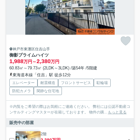
神戸市東灘区住吉山手
御影プライムハイツ
1,988
2,380
万円～
万円
60.83㎡～79.73㎡ (2LDK～3LDK) /築54年 /5階建
東海道本線「住吉」駅 徒歩12分
エレベーター
耐震構造
フロントサービス
駐輪場
防犯カメラ
閑静な住宅地
※内覧をご希望の際はお気軽にご連絡ください。 弊社には公認不動産コ
ンサルティングマスターが在籍しております。 物件の購...
もっと見る
販売中の部屋
2階