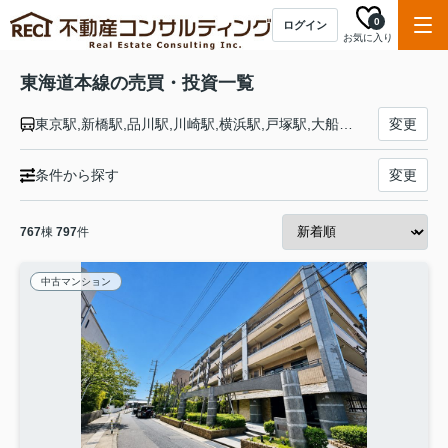
0
ログイン
お気に入り
東海道本線の売買・投資一覧
東京駅,新橋駅,品川駅,川崎駅,横浜駅,戸塚駅,大船駅,藤沢駅,辻堂駅,茅ケ崎駅,平塚駅,大磯駅,二宮駅,国府津駅,鴨宮駅,小田原駅,早川駅,根府川駅,真鶴駅,湯河原駅,熱海駅,函南駅,三島駅,沼津駅,片浜駅,原駅,東田子の浦駅,吉原駅,富士駅,富士川駅,新蒲原駅,蒲原駅,由比駅,興津駅,清水駅,草薙駅,東静岡駅,静岡駅,安倍川駅,用宗駅,焼津駅,西焼津駅,藤枝駅,六合駅,島田駅,金谷駅,菊川駅,掛川駅,愛野駅,袋井駅,御厨駅,磐田駅,豊田町駅,天竜川駅,浜松駅,高塚駅,舞阪駅,弁天島駅,新居町駅,鷲津駅,新所原駅,二川駅,豊橋駅,西小坂井駅,愛知御津駅,三河大塚駅,三河三谷駅,蒲郡駅,三河塩津駅,三ケ根駅,幸田駅,相見駅,岡崎駅,西岡崎駅,安城駅,三河安城駅,東刈谷駅,野田新町駅,刈谷駅,逢妻駅,大府駅,共和駅,南大高駅,大高駅,笠寺駅,熱田駅,金山駅,尾頭橋駅,名古屋駅,枇杷島駅,清洲駅,稲沢駅,尾張一宮駅,木曽川駅,岐阜駅,西岐阜駅,穂積駅,大垣駅,荒尾駅,美濃赤坂駅,垂井駅,関ケ原駅,柏原駅,近江長岡駅,醒ケ井駅,米原駅,彦根駅,南彦根駅,河瀬駅,稲枝駅,能登川駅,安土駅,近江八幡駅,篠原駅,野洲駅,守山駅,栗東駅,草津駅,南草津駅,瀬田駅,石山駅,膳所駅,大津駅,山科駅,京都駅,西大路駅,桂川駅,向日町駅,長岡京駅,山崎駅,島本駅,高槻駅,摂津富田駅,ＪＲ総持寺駅,茨木駅,千里丘駅,岸辺駅,吹田駅,東淀川駅,新大阪駅,大阪駅,塚本駅,尼崎駅,立花駅,甲子園口駅,西宮駅,さくら夙川駅,芦屋駅,甲南山手駅,摂津本山駅,住吉駅,六甲道駅,摩耶駅,灘駅,三ノ宮駅,元町駅,神戸駅
変更
条件から探す
変更
767
棟
797
件
中古マンション