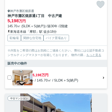
神戸市灘区畑原通
神戸市灘区畑原通1丁目 中古戸建
5,198
万円
145.70㎡ (5LDK＋S(納戸)) /築30年 /2階建
東海道本線「摩耶」駅 徒歩18分
駐輪場
閑静な住宅地
バイク置場あり
※内覧をご希望の際はお気軽にご連絡ください。 弊社には公認不動産コ
ンサルティングマスターが在籍しております。 物件の購...
もっと見る
販売中の物件
5,198万円
- / 145.70㎡ / 5LDK＋S(納戸)
中古マンション