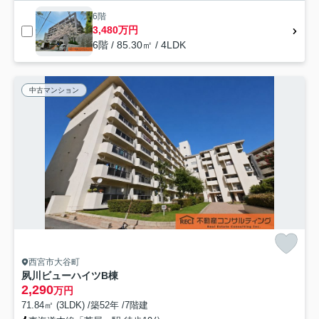
6階
3,480万円
6階 / 85.30㎡ / 4LDK
中古マンション
西宮市大谷町
夙川ビューハイツB棟
2,290
万円
71.84㎡ (3LDK) /築52年 /7階建