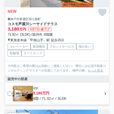
NEW
神戸市東灘区深江南町
コスモ芦屋川シーサイドテラス
3,180
万円
8月7日 値下げ
71.92㎡ (3LDK) /築26年 /6階建
東海道本線「甲南山手」駅 徒歩26分
エレベーター
耐震構造
フロントサービス
海が近い
駐輪場
オートロック
※内覧をご希望の際はお気軽にご連絡ください。 弊社には公認不動産コ
ンサルティングマスターが在籍しております。 物件の購...
もっと見る
販売中の部屋
4階
3,180万円
4階 / 71.92㎡ / 3LDK