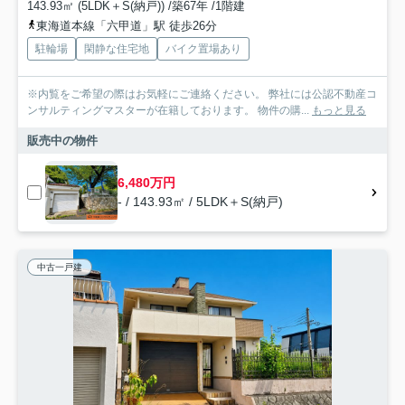
143.93㎡ (5LDK＋S(納戸)) /築67年 /1階建
東海道本線「六甲道」駅 徒歩26分
駐輪場
閑静な住宅地
バイク置場あり
※内覧をご希望の際はお気軽にご連絡ください。 弊社には公認不動産コ
ンサルティングマスターが在籍しております。 物件の購...
もっと見る
販売中の物件
6,480万円
- / 143.93㎡ / 5LDK＋S(納戸)
中古一戸建