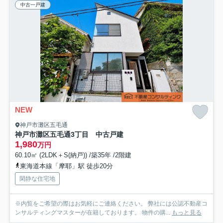
中古一戸建
NEW
神戸市灘区五毛通
神戸市灘区五毛通3丁目 中古戸建
1,980
万円
60.10㎡ (2LDK＋S(納戸)) /築35年 /2階建
東海道本線「摩耶」駅 徒歩20分
閑静な住宅地
※内覧をご希望の際はお気軽にご連絡ください。 弊社には公認不動産コ
ンサルティングマスターが在籍しております。 物件の購...
もっと見る