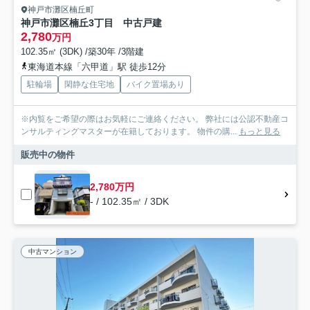
神戸市灘区楠丘町
神戸市灘区楠丘3丁目 中古戸建
2,780
万円
102.35㎡ (3DK) /築30年 /3階建
東海道本線「六甲道」駅 徒歩12分
駐輪場
閑静な住宅地
バイク置場あり
※内覧をご希望の際はお気軽にご連絡ください。 弊社には公認不動産コ
ンサルティングマスターが在籍しております。 物件の購...
もっと見る
販売中の物件
2,780万円
- / 102.35㎡ / 3DK
中古マンション