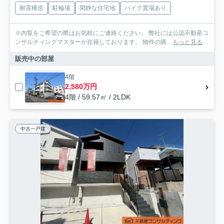
耐震構造
駐輪場
閑静な住宅地
バイク置場あり
※内覧をご希望の際はお気軽にご連絡ください。 弊社には公認不動産コ
ンサルティングマスターが在籍しております。 物件の購...
もっと見る
販売中の部屋
4階
2,580万円
4階 / 59.57㎡ / 2LDK
中古一戸建