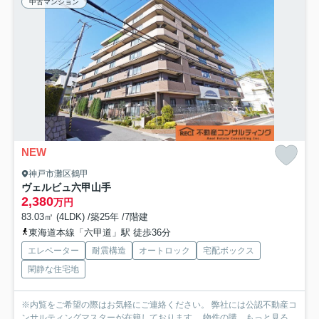
中古マンション
NEW
神戸市灘区鶴甲
ヴェルビュ六甲山手
2,380
万円
83.03㎡ (4LDK) /築25年 /7階建
東海道本線「六甲道」駅 徒歩36分
エレベーター
耐震構造
オートロック
宅配ボックス
閑静な住宅地
※内覧をご希望の際はお気軽にご連絡ください。 弊社には公認不動産コ
ンサルティングマスターが在籍しております。 物件の購...
もっと見る