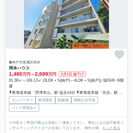
神戸市東灘区岡本
岡本ハウス
1,480
2,699
万円～
万円
8月3日 値下げ
81.38㎡～106.13㎡ (3LDK＋S(納戸)～4LDK＋S(納戸)) /築55年 /6階
建
東海道本線「摂津本山」駅 徒歩14分
東海道本線「住吉」駅 徒歩25分
エレベーター
耐震構造
駐輪場
閑静な住宅地
バイク置場あり
※内覧をご希望の際はお気軽にご連絡ください。 弊社には公認不動産コ
ンサルティングマスターが在籍しております。 物件の購...
もっと見る