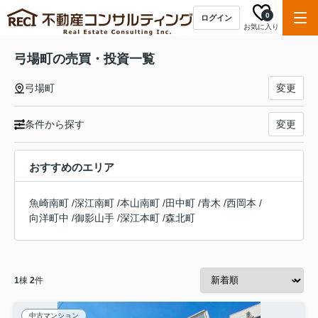
0
ログイン
お気に入り
弓場町の売買・投資一覧
弓場町
変更
条件から探す
変更
おすすめのエリア
魚崎南町
/
深江南町
/
本山南町
/
田中町
/
青木
/
西岡本
/
向洋町中
/
御影山手
/
深江本町
/
森北町
1
棟
2
件
中古マンション