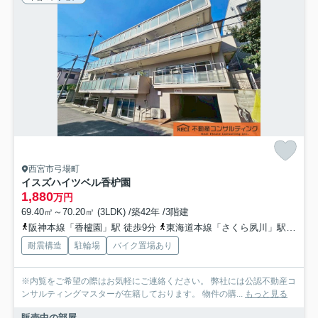
西宮市弓場町
イスズハイツベル香枦園
1,880
万円
69.40㎡～70.20㎡ (3LDK) /築42年 /3階建
阪神本線「香櫨園」駅 徒歩9分
東海道本線「さくら夙川」駅 徒歩14分
耐震構造
駐輪場
バイク置場あり
※内覧をご希望の際はお気軽にご連絡ください。 弊社には公認不動産コ
ンサルティングマスターが在籍しております。 物件の購...
もっと見る
販売中の部屋