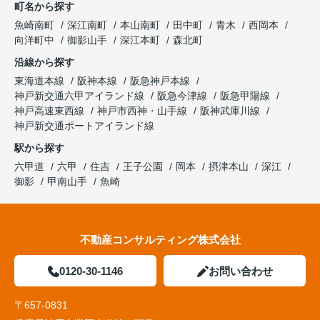
町名から探す
魚崎南町
深江南町
本山南町
田中町
青木
西岡本
向洋町中
御影山手
深江本町
森北町
沿線から探す
東海道本線
阪神本線
阪急神戸本線
神戸新交通六甲アイランド線
阪急今津線
阪急甲陽線
神戸高速東西線
神戸市西神・山手線
阪神武庫川線
神戸新交通ポートアイランド線
駅から探す
六甲道
六甲
住吉
王子公園
岡本
摂津本山
深江
御影
甲南山手
魚崎
不動産コンサルティング株式会社
0120-30-1146
お問い合わせ
〒657-0831