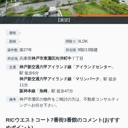
【展望】
-
価格
-
3LDK
面積
間取り
築27年
9階/13階建
築年数
所在階
兵庫県
神戸市東灘区
向洋町中
７丁目
所在地
神戸新交通六甲アイランド線
「
アイランドセンター
」
交通
駅 徒歩6分
神戸新交通六甲アイランド線
「
マリンパーク
」駅 徒歩
11分
阪神本線
「
魚崎
」駅 徒歩47分
神戸市灘区の物件をご検討の方は、不動産コンサルティ
備考
ングへお任せ下さい。
RICウエストコート7番街3番館のコメント(おすす
めポイント)