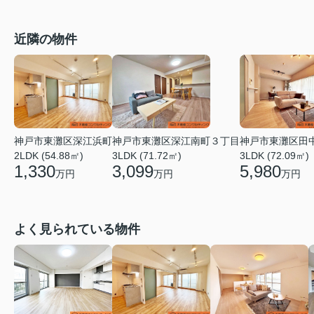
近隣の物件
神戸市東灘区深江南町３丁目
神戸市東灘区深江浜町
神戸市東灘区田
3LDK (71.72㎡)
2LDK (54.88㎡)
3LDK (72.09㎡)
3,099
1,330
5,980
万円
万円
万円
よく見られている物件