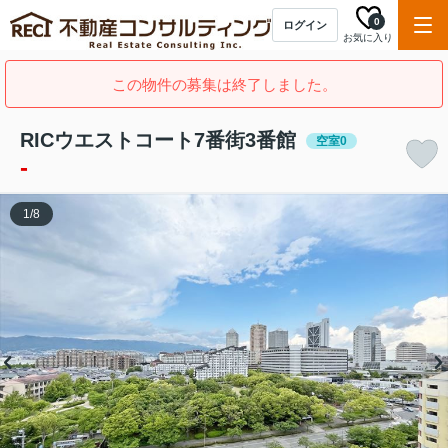
0
ログイン
お気に入り
この物件の募集は終了しました。
RICウエストコート7番街3番館
空室0
-
1
/
8