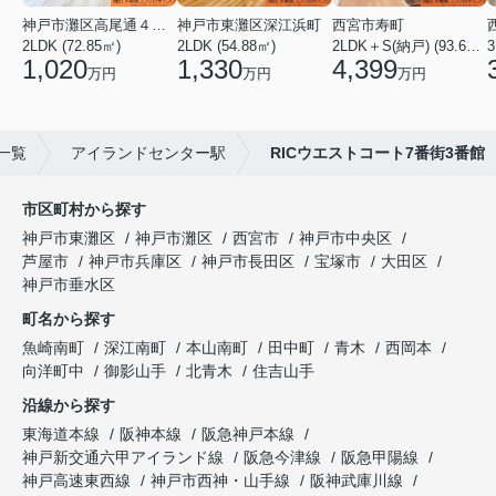
神戸市灘区高尾通４丁目
神戸市東灘区深江浜町
西宮市寿町
2LDK (72.85㎡)
2LDK (54.88㎡)
2LDK＋S(納戸) (93.60㎡)
3
1,020
1,330
4,399
万円
万円
万円
一覧
アイランドセンター駅
RICウエストコート7番街3番館
市区町村から探す
神戸市東灘区
神戸市灘区
西宮市
神戸市中央区
芦屋市
神戸市兵庫区
神戸市長田区
宝塚市
大田区
神戸市垂水区
町名から探す
魚崎南町
深江南町
本山南町
田中町
青木
西岡本
向洋町中
御影山手
北青木
住吉山手
沿線から探す
東海道本線
阪神本線
阪急神戸本線
神戸新交通六甲アイランド線
阪急今津線
阪急甲陽線
神戸高速東西線
神戸市西神・山手線
阪神武庫川線