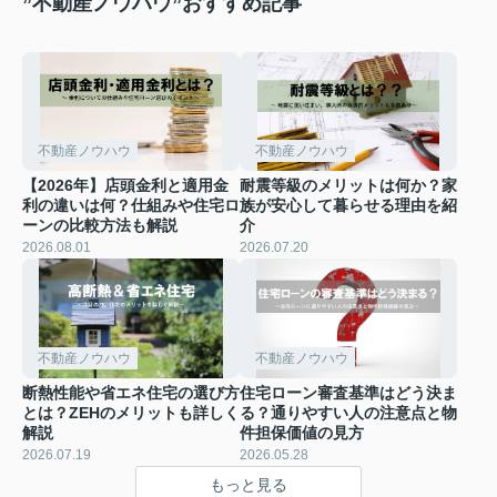
”不動産ノウハウ”おすすめ記事
不動産ノウハウ
不動産ノウハウ
【2026年】店頭金利と適用金
耐震等級のメリットは何か？家
利の違いは何？仕組みや住宅ロ
族が安心して暮らせる理由を紹
ーンの比較方法も解説
介
2026.08.01
2026.07.20
不動産ノウハウ
不動産ノウハウ
断熱性能や省エネ住宅の選び方
住宅ローン審査基準はどう決ま
とは？ZEHのメリットも詳しく
る？通りやすい人の注意点と物
解説
件担保価値の見方
2026.07.19
2026.05.28
もっと見る