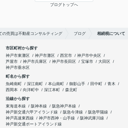
ブログトップへ
ての売買は不動産コンサルティング
ブログ
相続税について
市区町村から探す
神戸市東灘区
神戸市灘区
西宮市
神戸市中央区
芦屋市
神戸市兵庫区
神戸市長田区
宝塚市
大田区
神戸市垂水区
町名から探す
魚崎南町
深江南町
本山南町
御影山手
田中町
青木
西岡本
向洋町中
深江本町
森北町
沿線から探す
東海道本線
阪神本線
阪急神戸本線
神戸新交通六甲アイランド線
阪急今津線
阪急甲陽線
神戸高速東西線
神戸市西神・山手線
阪神武庫川線
神戸新交通ポートアイランド線