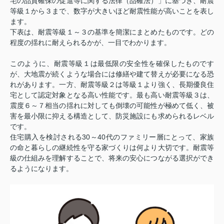
宅の品質確保の促進等に関する法律（品確法）」に基づき、耐震
等級１から３まで、数字が大きいほど耐震性能が高いことを表し
ます。
下表は、耐震等級１～３の基準を簡潔にまとめたものです。どの
程度の揺れに耐えられるかが、一目でわかります。
このように、耐震等級１は最低限の安全性を確保したものです
が、大地震が続くような場合には修繕や建て替えが必要になる恐
れがあります。一方、耐震等級２は等級１より強く、長期優良住
宅として認定対象となる高い性能です。最も高い耐震等級３は、
震度６～７相当の揺れに対しても倒壊の可能性が極めて低く、被
害を最小限に抑える構造として、防災施設にも求められるレベル
です。
住宅購入を検討される30～40代のファミリー層にとって、家族
の命と暮らしの継続性を守る家づくりは何より大切です。耐震等
級の仕組みを理解することで、将来の安心につながる選択ができ
るようになります。