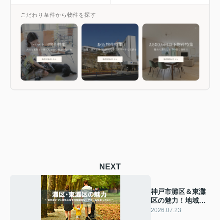
こだわり条件から物件を探す
NEXT
神戸市灘区＆東灘
区の魅力！地域密
着型の弊社にお任
2026.07.23
せください！