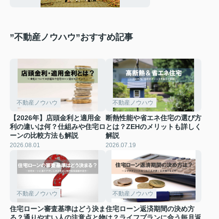
”不動産ノウハウ”おすすめ記事
不動産ノウハウ
不動産ノウハウ
【2026年】店頭金利と適用金
断熱性能や省エネ住宅の選び方
利の違いは何？仕組みや住宅ロ
とは？ZEHのメリットも詳しく
ーンの比較方法も解説
解説
2026.08.01
2026.07.19
不動産ノウハウ
不動産ノウハウ
住宅ローン審査基準はどう決ま
住宅ローン返済期間の決め方
る？通りやすい人の注意点と物
は？ライフプランに合う毎月返