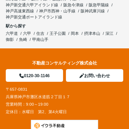
神戸新交通六甲アイランド線
阪急今津線
阪急甲陽線
神戸高速東西線
神戸市西神・山手線
阪神武庫川線
神戸新交通ポートアイランド線
駅から探す
六甲道
六甲
住吉
王子公園
岡本
摂津本山
深江
御影
魚崎
甲南山手
不動産コンサルティング株式会社
0120-30-1146
お問い合わせ
〒657-0831
兵庫県神戸市灘区水道筋２丁目１７
営業時間：
9:00～19:00
定休日：
水曜日 第2、第4火曜日