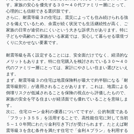
す。家族の安心を優先する３０〜４０代ファミリー層にとって、
心理的にも信頼できる選択肢です。
さらに、耐震等級３の住宅は、震災によっても住み続けられる強
さを備えているため、余震が続く状況でも生活継続性が高く、ご
家族の日常が途切れにくいという大きな訴求力があります。特に
子どもや高齢のご家族がいる家庭では、安心して暮らせる環境づ
くりに欠かせない要素です。
耐震等級を高く設定することには、安全面だけでなく、経済的な
メリットもあります。特に住宅購入を検討されている３０〜４０
代のファミリー層にとっては、家計にやさしい住まい選びといえ
ます。
まず、耐震等級３の住宅は地震保険料が最大で約半額になる「耐
震等級割引」が適用されることがあります。これは、地震による
倒壊リスクが低減されることを保険の視点から評価したもので、
家族の安全を守る住まいが経済面でも優れていることを意味しま
す。
次に、住宅ローン金利の優遇についてですが、公的制度である
「フラット３５Ｓ」を活用することで、高性能住宅に対して当初
５～１０年間にわたり金利引き下げが受けられます。たとえば耐
震等級３を含む条件を満たす住宅で「金利Ａプラン」を利用する