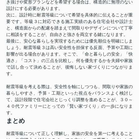
き抜けや変形プランなどを希望する場合は、構造的に無理のない
設計にする必要があります。
次に、設計時に耐震等級について希望を具体的に伝えることが重
要です。等級３に対応できる施工実績のある住宅会社や設計士
と、構造面からの配慮を踏まえて間取りやデザインについて丁寧
に相談をすることが、自由さと強さを両立する鍵になります。
最後に、安心な暮らしを実現するためには優先順位を明確にしま
しょう。耐震等級３は高い安全性を担保する反面、予算や工期に
影響が出る場合があります。そこで、「命と暮らしの安全」「快
適さ」「コスト」の三点を比較し、何を優先するかを夫婦や家族
で話し合って決めることが、後悔しない家づくりにつながりま
す。
耐震等級を考える際は、安全性を軸にしつつも、間取りや家族の
暮らしやすさ、予算・工期といった視点をバランスよく検討し
て、設計段階で住宅会社とじっくり調整を進めることが、３０～
４０代ファミリーにとっての「賢い家づくり」の一歩になりま
す。
まとめ
耐震等級について正しく理解し、家族の安全を第一に考えること