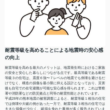
耐震等級を高めることによる地震時の安心感
の向上
耐震等級を高める最大のメリットは、地震発生時におけるご家族
の安全と安心した暮らしにつながる点です。最高等級である耐震
等級３の住宅は、震度６強〜７レベルの地震でも倒壊を避けるだ
けでなく、構造の損傷を最小限に抑える設計となっており、災害
後も自宅での在宅避難が可能な安心感を得られます。これは警察
署や消防署などの防災拠点と同等の耐震性能とされています。
平成28年の熊本地震の被害調査によると、耐震等級１相当の住宅
では倒壊や大破の例があった一方で、耐震等級３相当の住宅では
大きな損傷が少なく、破損を免れた事例が多く報告されていま