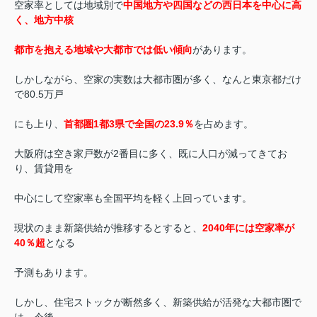
空家率としては地域別で
中国地方や四国などの西日本を中心に高
く、地方中核
都市を抱える地域や大都市では低い傾向
があります。
しかしながら、空家の実数は大都市圏が多く、なんと東京都だけ
で80.5万戸
にも上り、
首都圏1都3県で全国の23.9％
を占めます。
大阪府は空き家戸数が2番目に多く、既に人口が減ってきてお
り、賃貸用を
中心にして空家率も全国平均を軽く上回っています。
現状のまま新築供給が推移するとすると、
2040年には空家率が
40％超
となる
予測もあります。
しかし、住宅ストックが断然多く、新築供給が活発な大都市圏で