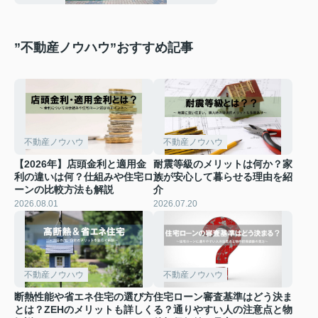
”不動産ノウハウ”おすすめ記事
不動産ノウハウ
不動産ノウハウ
【2026年】店頭金利と適用金
耐震等級のメリットは何か？家
利の違いは何？仕組みや住宅ロ
族が安心して暮らせる理由を紹
ーンの比較方法も解説
介
2026.08.01
2026.07.20
不動産ノウハウ
不動産ノウハウ
断熱性能や省エネ住宅の選び方
住宅ローン審査基準はどう決ま
とは？ZEHのメリットも詳しく
る？通りやすい人の注意点と物