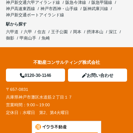
神戸新交通六甲アイランド線
阪急今津線
阪急甲陽線
神戸高速東西線
神戸市西神・山手線
阪神武庫川線
神戸新交通ポートアイランド線
駅から探す
六甲道
六甲
住吉
王子公園
岡本
摂津本山
深江
御影
甲南山手
魚崎
不動産コンサルティング株式会社
0120-30-1146
お問い合わせ
〒657-0831
兵庫県神戸市灘区水道筋２丁目１７
営業時間：
9:00～19:00
定休日：
水曜日 第2、第4火曜日