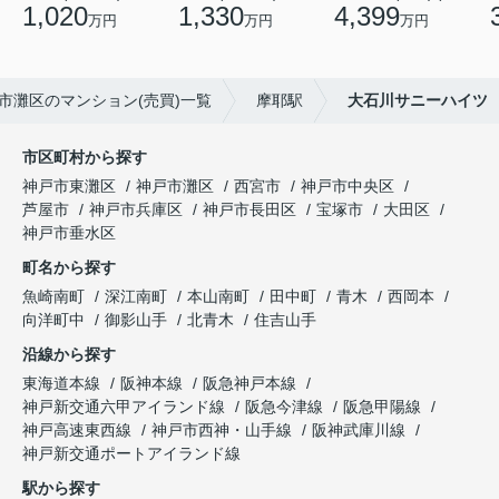
1,020
1,330
4,399
万円
万円
万円
市灘区のマンション(売買)一覧
摩耶駅
大石川サニーハイツ
市区町村から探す
神戸市東灘区
神戸市灘区
西宮市
神戸市中央区
芦屋市
神戸市兵庫区
神戸市長田区
宝塚市
大田区
神戸市垂水区
町名から探す
魚崎南町
深江南町
本山南町
田中町
青木
西岡本
向洋町中
御影山手
北青木
住吉山手
沿線から探す
東海道本線
阪神本線
阪急神戸本線
神戸新交通六甲アイランド線
阪急今津線
阪急甲陽線
神戸高速東西線
神戸市西神・山手線
阪神武庫川線
神戸新交通ポートアイランド線
駅から探す