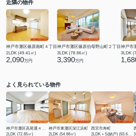
近隣の物件
神戸市灘区篠原伯母野山町２丁目
神戸市
神戸市灘区篠原南町４丁目
3LDK (78.86㎡)
3LDK (
2LDK (49.41㎡)
3,390
1,68
2,090
万円
万円
よく見られている物件
神戸市灘区高尾通４丁目
神戸市東灘区深江浜町
西宮市寿町
2LDK (72.85㎡)
2LDK (54.88㎡)
2LDK＋S(納戸) (93.60㎡)
3