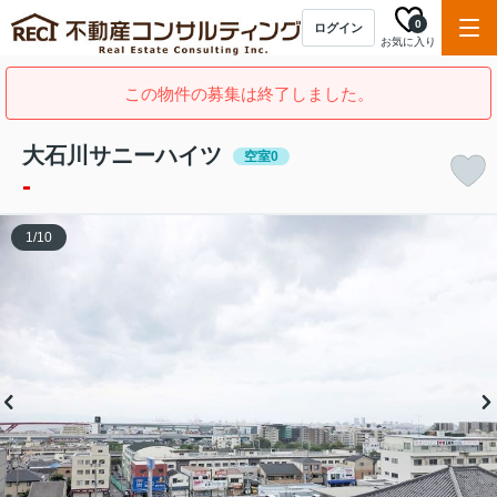
0
ログイン
お気に入り
この物件の募集は終了しました。
大石川サニーハイツ
空室0
-
1
/
10