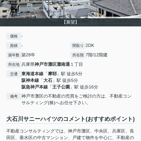
【展望】
-
価格
-
2DK
面積
間取り
築28年
7階/12階建
築年数
所在階
兵庫県
神戸市灘区
灘南通
１丁目
所在地
東海道本線
「
摩耶
」駅 徒歩5分
交通
阪神本線
「
大石
」駅 徒歩5分
阪急神戸本線
「
王子公園
」駅 徒歩16分
神戸市灘区の不動産の売買をご検討の方は、不動産コン
備考
サルティング(株)へお任せ下さい。
大石川サニーハイツのコメント(おすすめポイント)
不動産コンサルティングでは、神戸市灘区、中央区、兵庫区、長
田区、垂水区の中古マンション、戸建て物件を中心に、不動産の