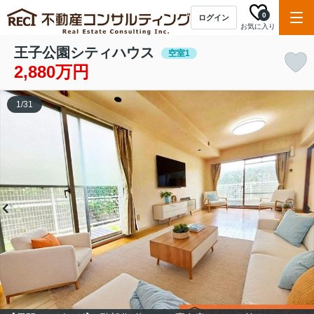
0
ログイン
お気に入り
王子公園シティハウス
空室1
2,880万円
1
/
31