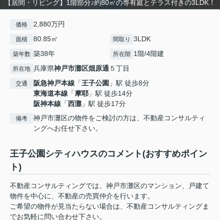
【居間・リビング】1階部分♪約80㎡の専有庭とテラス付きの3LDK！
2,880万円
価格
80.85㎡
3LDK
面積
間取り
築38年
1階/4階建
築年数
所在階
兵庫県
神戸市灘区
畑原通
５丁目
所在地
阪急神戸本線
「
王子公園
」駅 徒歩8分
交通
東海道本線
「
摩耶
」駅 徒歩14分
阪神本線
「
西灘
」駅 徒歩17分
神戸市灘区の物件をご検討の方は、不動産コンサルティ
備考
ングへお任せ下さい。
王子公園シティハウスのコメント(おすすめポイン
ト)
不動産コンサルティングでは、神戸市灘区のマンション、戸建て
物件を中心に、不動産の売買仲介を行います。
ご希望の物件が見当たらない場合は、不動産コンサルティングま
でお気軽に問い合わせ下さい。