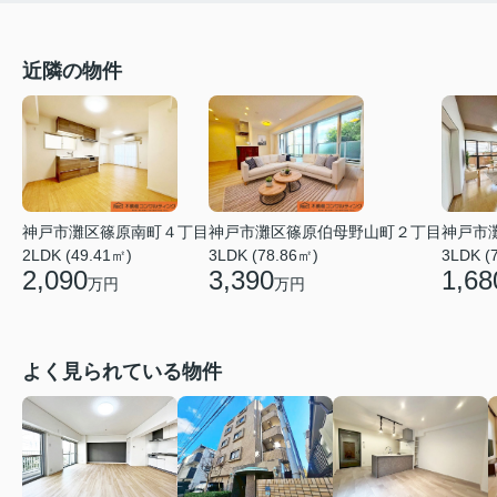
近隣の物件
神戸市灘区篠原伯母野山町２丁目
神戸市
神戸市灘区篠原南町４丁目
3LDK (78.86㎡)
3LDK (
2LDK (49.41㎡)
3,390
1,68
2,090
万円
万円
よく見られている物件