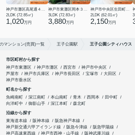
神戸市灘区高尾通４丁目
神戸市東灘区岡本３丁目
神戸市中央区生田町１丁目
2LDK (72.85㎡)
3LDK (72.83㎡)
2LDK (62.01㎡)
3
1,020
3,880
2,150
万円
万円
万円
のマンション(売買)一覧
王子公園駅
王子公園シティハウス
市区町村から探す
神戸市東灘区
神戸市灘区
西宮市
神戸市中央区
芦屋市
神戸市兵庫区
神戸市長田区
宝塚市
大田区
神戸市垂水区
町名から探す
魚崎南町
深江南町
本山南町
青木
西岡本
田中町
向洋町中
御影山手
深江本町
森北町
沿線から探す
東海道本線
阪神本線
阪急神戸本線
神戸新交通六甲アイランド線
阪急今津線
阪急甲陽線
神戸高速東西線
神戸市西神・山手線
阪神武庫川線