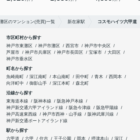
灘区のマンション(売買)一覧
新在家駅
コスモハイツ六甲道
市区町村から探す
神戸市東灘区
神戸市灘区
西宮市
神戸市中央区
芦屋市
神戸市兵庫区
神戸市長田区
宝塚市
大田区
神戸市垂水区
町名から探す
魚崎南町
深江南町
本山南町
田中町
青木
西岡本
向洋町中
御影山手
深江本町
森北町
沿線から探す
東海道本線
阪神本線
阪急神戸本線
神戸新交通六甲アイランド線
阪急今津線
阪急甲陽線
神戸高速東西線
神戸市西神・山手線
阪神武庫川線
神戸新交通ポートアイランド線
駅から探す
六甲道
六甲
住吉
王子公園
岡本
摂津本山
深江