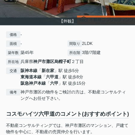
【外観】
-
価格
-
2LDK
面積
間取り
築45年
3階/7階建
築年数
所在階
兵庫県
神戸市灘区
烏帽子町
２丁目
所在地
阪神本線
「
新在家
」駅 徒歩5分
交通
東海道本線
「
六甲道
」駅 徒歩8分
阪急神戸本線
「
六甲
」駅 徒歩15分
神戸市灘区の物件をご検討の方は、不動産コンサルティ
備考
ングへお任せ下さい。
コスモハイツ六甲道のコメント(おすすめポイント)
不動産コンサルティングでは、神戸市灘区のマンション、戸建て
物件を中心に、不動産の売買仲介を行います。