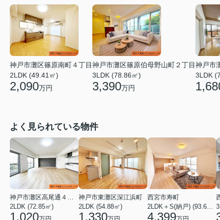
神戸市灘区篠原伯母野山町２丁目
神戸市
神戸市灘区篠原南町４丁目
3LDK (78.86㎡)
3LDK (
2LDK (49.41㎡)
3,390
1,68
2,090
万円
万円
よく見られている物件
神戸市灘区高尾通４丁目
神戸市東灘区深江浜町
西宮市寿町
2LDK (72.85㎡)
2LDK (54.88㎡)
2LDK＋S(納戸) (93.60㎡)
3
1,020
1,330
4,399
万円
万円
万円