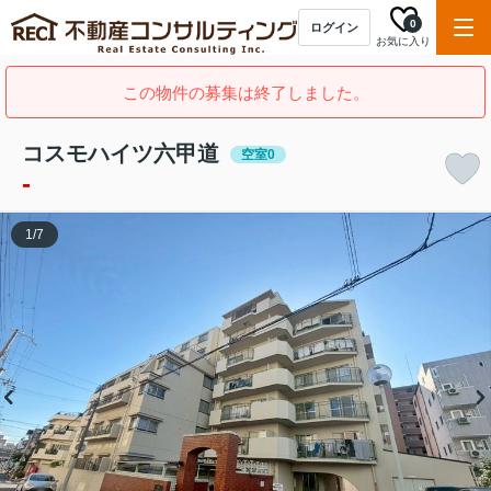
0
ログイン
お気に入り
この物件の募集は終了しました。
コスモハイツ六甲道
空室0
-
1
/
7