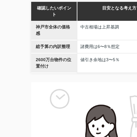
確認したいポイン
目安となる考え方
ト
神戸市全体の価格
中古相場は上昇基調
感
総予算の内訳整理
諸費用は6〜8％想定
2600万台物件の位
値引き余地は3〜5％
置付け