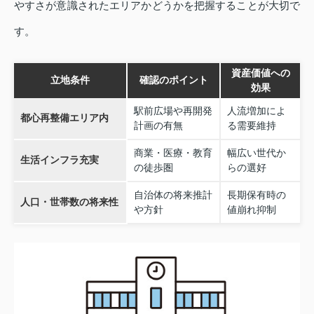
やすさが意識されたエリアかどうかを把握することが大切で
す。
資産価値への
立地条件
確認のポイント
効果
駅前広場や再開発
人流増加によ
都心再整備エリア内
計画の有無
る需要維持
商業・医療・教育
幅広い世代か
生活インフラ充実
の徒歩圏
らの選好
自治体の将来推計
長期保有時の
人口・世帯数の将来性
や方針
値崩れ抑制