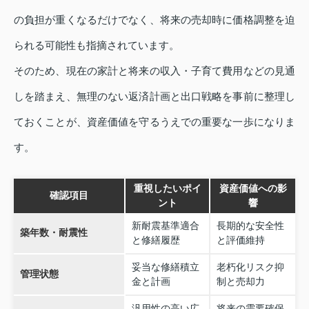
の負担が重くなるだけでなく、将来の売却時に価格調整を迫
られる可能性も指摘されています。
そのため、現在の家計と将来の収入・子育て費用などの見通
しを踏まえ、無理のない返済計画と出口戦略を事前に整理し
ておくことが、資産価値を守るうえでの重要な一歩になりま
す。
重視したいポイ
資産価値への影
確認項目
ント
響
新耐震基準適合
長期的な安全性
築年数・耐震性
と修繕履歴
と評価維持
妥当な修繕積立
老朽化リスク抑
管理状態
金と計画
制と売却力
汎用性の高い広
将来の需要確保