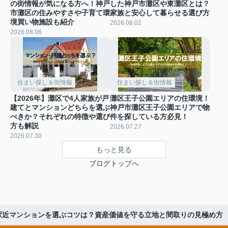
の街情報が気になる方へ！神戸
した神戸市灘区や東灘区とは？
市灘区の住みやすさや子育て環
家族と安心して暮らせる選び方
境買い物施設も紹介
2026.08.02
2026.08.06
住まい探し＆街情報
住まい探し＆街情報
【2026年】灘区で4人家族が戸
灘区王子公園エリアの住環境！
建てとマンションどちらを選ぶ
神戸市灘区王子公園エリアで物
べきか？それぞれの特徴や選び
件を探している方必見！
方も解説
2026.07.27
2026.07.30
もっと見る
ブログトップへ
駅近マンションを選ぶコツは？資産価値を守る立地と間取りの見極め方