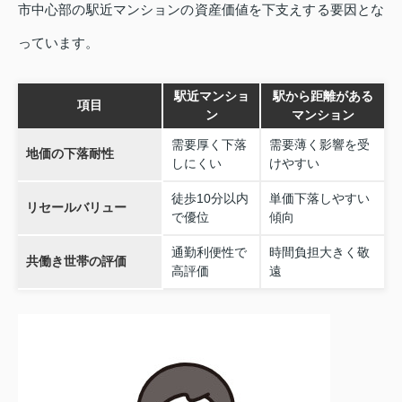
市中心部の駅近マンションの資産価値を下支えする要因とな
っています。
駅近マンショ
駅から距離がある
項目
ン
マンション
需要厚く下落
需要薄く影響を受
地価の下落耐性
しにくい
けやすい
徒歩10分以内
単価下落しやすい
リセールバリュー
で優位
傾向
通勤利便性で
時間負担大きく敬
共働き世帯の評価
高評価
遠