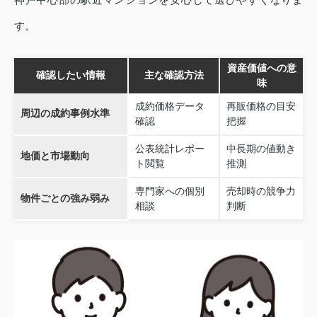
す。
資産価値への意
確認したい情報
主な確認方法
味
成約価格データ
再販価格の目安
周辺の成約事例水準
確認
把握
公表統計レポー
中長期の値動き
地価と市場動向
ト閲覧
推測
専門家への個別
売却時の競争力
物件ごとの強み弱み
相談
判断