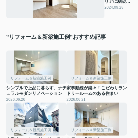
リアに馴染む
シンプルな暮
2024.09.28
らし
”リフォーム＆新築施工例”おすすめ記事
リフォーム＆新築施工例
リフォーム＆新築施工例
シンプルで上品に暮らす、ナチ
家事動線が楽々！こだわりラン
ュラルモダンリノベーション
ドリールームのある住まい
2026.06.26
2026.06.21
リフォーム＆新築施工例
リフォーム＆新築施工例