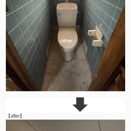
【
after
】