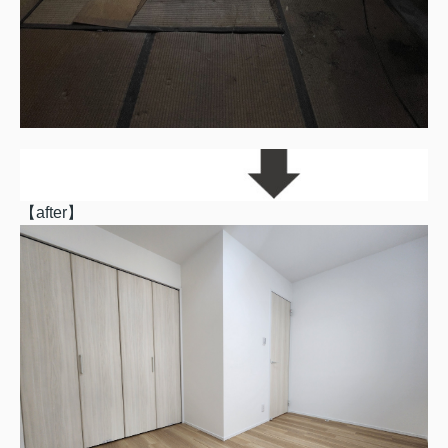
【
after
】