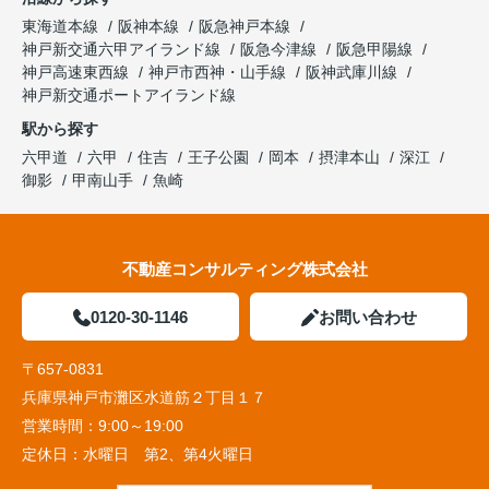
東海道本線
阪神本線
阪急神戸本線
神戸新交通六甲アイランド線
阪急今津線
阪急甲陽線
神戸高速東西線
神戸市西神・山手線
阪神武庫川線
神戸新交通ポートアイランド線
駅から探す
六甲道
六甲
住吉
王子公園
岡本
摂津本山
深江
御影
甲南山手
魚崎
不動産コンサルティング株式会社
0120-30-1146
お問い合わせ
〒657-0831
兵庫県神戸市灘区水道筋２丁目１７
営業時間：
9:00～19:00
定休日：
水曜日 第2、第4火曜日