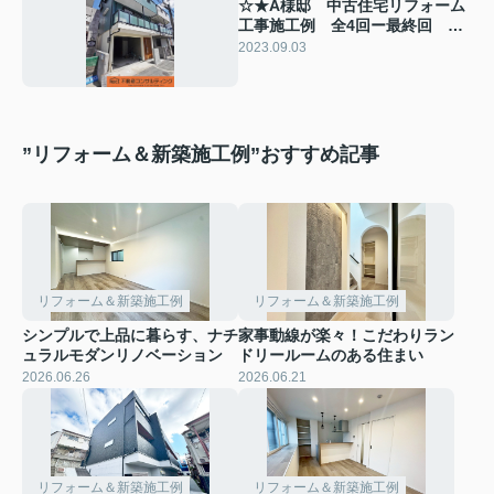
☆★A様邸 中古住宅リフォーム
工事施工例 全4回ー最終回 完
成編★☆
2023.09.03
”リフォーム＆新築施工例”おすすめ記事
リフォーム＆新築施工例
リフォーム＆新築施工例
シンプルで上品に暮らす、ナチ
家事動線が楽々！こだわりラン
ュラルモダンリノベーション
ドリールームのある住まい
2026.06.26
2026.06.21
リフォーム＆新築施工例
リフォーム＆新築施工例