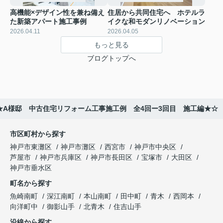
高機能×デザイン性を兼ね備え
住居から共同住宅へ ホテルラ
た新築アパート施工事例
イクな和モダンリノベーション
2026.04.11
2026.04.05
もっと見る
ブログトップへ
★A様邸 中古住宅リフォーム工事施工例 全4回ー3回目 施工編★☆
市区町村から探す
神戸市東灘区
神戸市灘区
西宮市
神戸市中央区
芦屋市
神戸市兵庫区
神戸市長田区
宝塚市
大田区
神戸市垂水区
町名から探す
魚崎南町
深江南町
本山南町
田中町
青木
西岡本
向洋町中
御影山手
北青木
住吉山手
沿線から探す