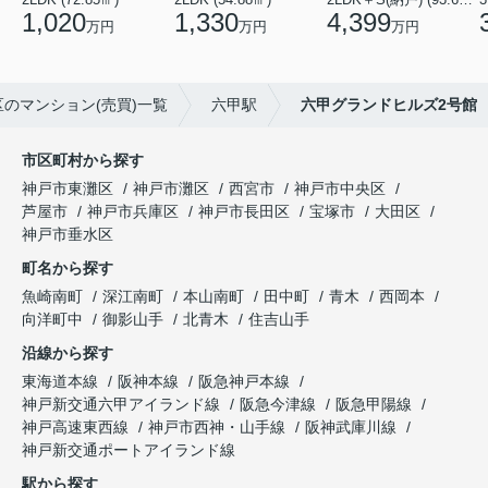
1,020
1,330
4,399
万円
万円
万円
のマンション(売買)一覧
六甲駅
六甲グランドヒルズ2号館
市区町村から探す
神戸市東灘区
神戸市灘区
西宮市
神戸市中央区
芦屋市
神戸市兵庫区
神戸市長田区
宝塚市
大田区
神戸市垂水区
町名から探す
魚崎南町
深江南町
本山南町
田中町
青木
西岡本
向洋町中
御影山手
北青木
住吉山手
沿線から探す
東海道本線
阪神本線
阪急神戸本線
神戸新交通六甲アイランド線
阪急今津線
阪急甲陽線
神戸高速東西線
神戸市西神・山手線
阪神武庫川線
神戸新交通ポートアイランド線
駅から探す