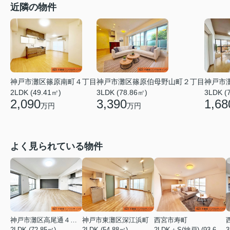
近隣の物件
神戸市灘区篠原伯母野山町２丁目
神戸市
神戸市灘区篠原南町４丁目
3LDK (78.86㎡)
3LDK (
2LDK (49.41㎡)
3,390
1,68
2,090
万円
万円
よく見られている物件
神戸市灘区高尾通４丁目
神戸市東灘区深江浜町
西宮市寿町
2LDK (72.85㎡)
2LDK (54.88㎡)
2LDK＋S(納戸) (93.60㎡)
3