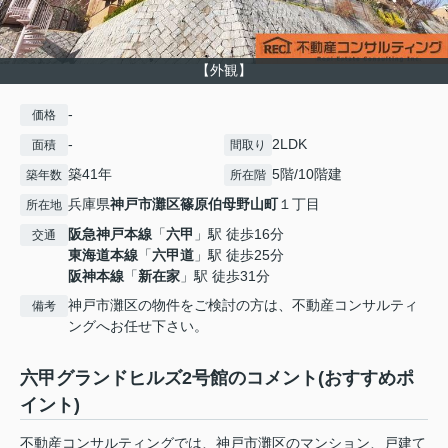
【外観】
-
価格
-
2LDK
面積
間取り
築41年
5階/10階建
築年数
所在階
兵庫県
神戸市灘区
篠原伯母野山町
１丁目
所在地
阪急神戸本線
「
六甲
」駅 徒歩16分
交通
東海道本線
「
六甲道
」駅 徒歩25分
阪神本線
「
新在家
」駅 徒歩31分
神戸市灘区の物件をご検討の方は、不動産コンサルティ
備考
ングへお任せ下さい。
六甲グランドヒルズ2号館のコメント(おすすめポ
イント)
不動産コンサルティングでは、神戸市灘区のマンション、戸建て