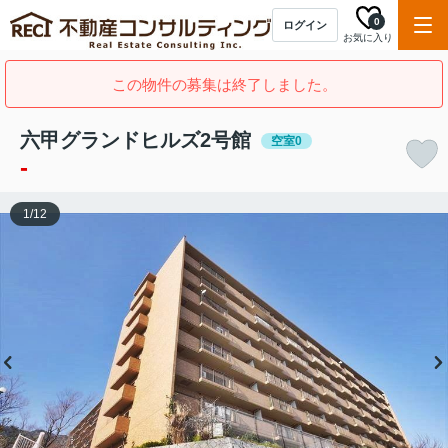
0
ログイン
お気に入り
この物件の募集は終了しました。
六甲グランドヒルズ2号館
空室0
-
1
/
12