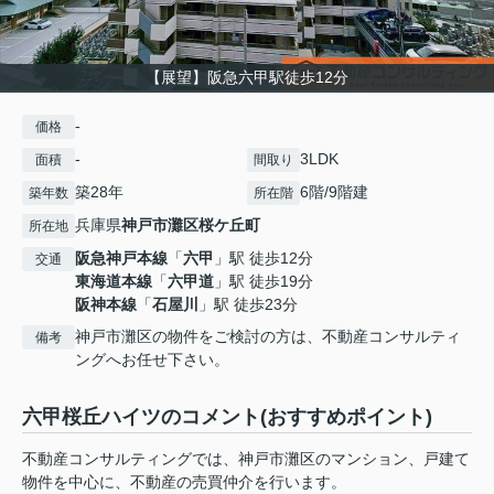
【展望】阪急六甲駅徒歩12分
-
価格
-
3LDK
面積
間取り
築28年
6階/9階建
築年数
所在階
兵庫県
神戸市灘区
桜ケ丘町
所在地
阪急神戸本線
「
六甲
」駅 徒歩12分
交通
東海道本線
「
六甲道
」駅 徒歩19分
阪神本線
「
石屋川
」駅 徒歩23分
神戸市灘区の物件をご検討の方は、不動産コンサルティ
備考
ングへお任せ下さい。
六甲桜丘ハイツのコメント(おすすめポイント)
不動産コンサルティングでは、神戸市灘区のマンション、戸建て
物件を中心に、不動産の売買仲介を行います。