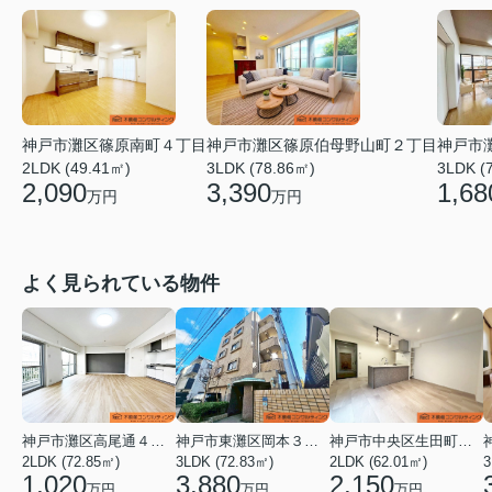
神戸市灘区篠原伯母野山町２丁目
神戸市
神戸市灘区篠原南町４丁目
3LDK (78.86㎡)
3LDK (
2LDK (49.41㎡)
3,390
1,68
2,090
万円
万円
よく見られている物件
神戸市灘区高尾通４丁目
神戸市東灘区岡本３丁目
神戸市中央区生田町１丁目
2LDK (72.85㎡)
3LDK (72.83㎡)
2LDK (62.01㎡)
3
1,020
3,880
2,150
万円
万円
万円