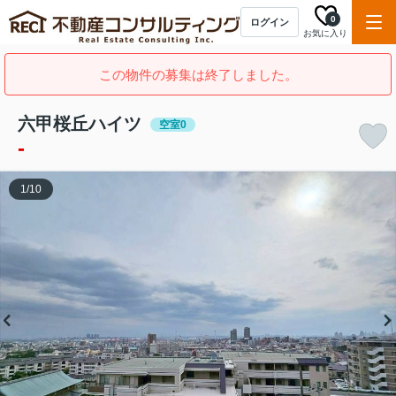
0
ログイン
お気に入り
この物件の募集は終了しました。
六甲桜丘ハイツ
空室0
-
1
/
10