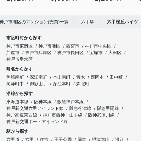
神戸市灘区のマンション(売買)一覧
六甲駅
六甲桜丘ハイツ
市区町村から探す
神戸市東灘区
神戸市灘区
西宮市
神戸市中央区
芦屋市
神戸市兵庫区
神戸市長田区
宝塚市
大田区
神戸市垂水区
町名から探す
魚崎南町
深江南町
本山南町
青木
西岡本
田中町
向洋町中
御影山手
深江本町
森北町
沿線から探す
東海道本線
阪神本線
阪急神戸本線
神戸新交通六甲アイランド線
阪急今津線
阪急甲陽線
神戸高速東西線
神戸市西神・山手線
阪神武庫川線
神戸新交通ポートアイランド線
駅から探す
六甲道
六甲
住吉
王子公園
岡本
摂津本山
深江