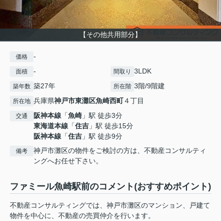
【その他共用部分】
-
価格
-
3LDK
面積
間取り
築27年
3階/9階建
築年数
所在階
兵庫県
神戸市東灘区
魚崎西町
４丁目
所在地
阪神本線
「
魚崎
」駅 徒歩3分
交通
東海道本線
「
住吉
」駅 徒歩15分
阪神本線
「
住吉
」駅 徒歩9分
神戸市灘区の物件をご検討の方は、不動産コンサルティ
備考
ングへお任せ下さい。
ファミール魚崎駅前のコメント(おすすめポイント)
不動産コンサルティングでは、神戸市灘区のマンション、戸建て
物件を中心に、不動産の売買仲介を行います。