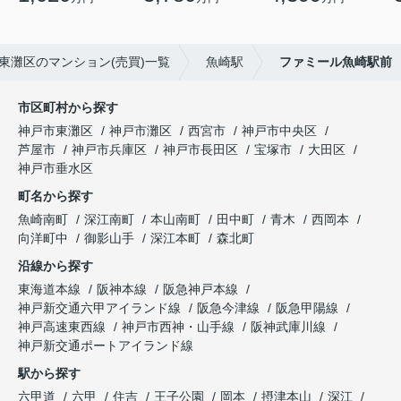
東灘区のマンション(売買)一覧
魚崎駅
ファミール魚崎駅前
市区町村から探す
神戸市東灘区
神戸市灘区
西宮市
神戸市中央区
芦屋市
神戸市兵庫区
神戸市長田区
宝塚市
大田区
神戸市垂水区
町名から探す
魚崎南町
深江南町
本山南町
田中町
青木
西岡本
向洋町中
御影山手
深江本町
森北町
沿線から探す
東海道本線
阪神本線
阪急神戸本線
神戸新交通六甲アイランド線
阪急今津線
阪急甲陽線
神戸高速東西線
神戸市西神・山手線
阪神武庫川線
神戸新交通ポートアイランド線
駅から探す
六甲道
六甲
住吉
王子公園
岡本
摂津本山
深江