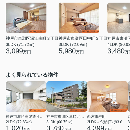
神戸市東灘区深江南町３丁目
神戸市東灘区田中町３丁目
神戸市東灘
3LDK (71.72㎡)
3LDK (72.09㎡)
4LDK (90.9
3,099
5,980
3,480
万円
万円
万
よく見られている物件
神戸市灘区高尾通４丁目
神戸市東灘区魚崎北町４丁目
西宮市寿町
2LDK (72.85㎡)
3LDK (66.75㎡)
2LDK＋S(納戸) (93.60㎡)
3
1,020
3,780
4,399
万円
万円
万円