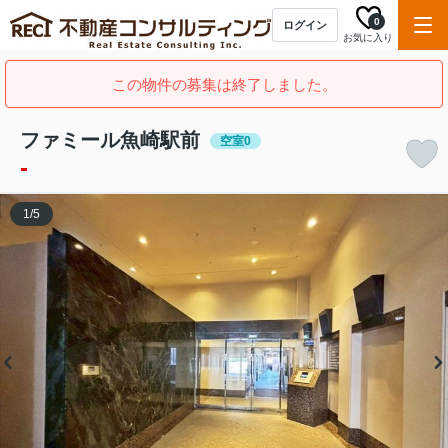
0
ログイン
お気に入り
この物件の募集は終了しました。
ファミール魚崎駅前
空室0
-
1
/
5