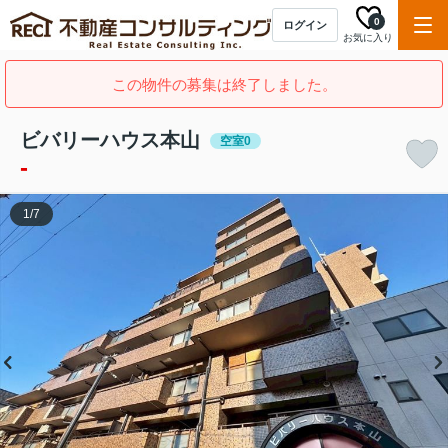
0
ログイン
お気に入り
この物件の募集は終了しました。
ビバリーハウス本山
空室0
-
1
/
7