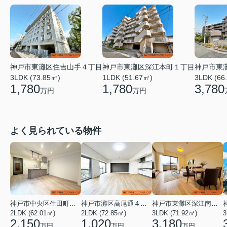
神戸市東灘区深江本町１丁目
神戸市東灘区住吉山手４丁目
神戸市東
1LDK (51.67㎡)
3LDK (73.85㎡)
3LDK (66
1,780
1,780
3,780
万円
万円
よく見られている物件
神戸市中央区生田町１丁目
神戸市灘区高尾通４丁目
神戸市東灘区深江南町１丁目
2LDK (62.01㎡)
2LDK (72.85㎡)
3LDK (71.92㎡)
3
2,150
1,020
3,180
万円
万円
万円