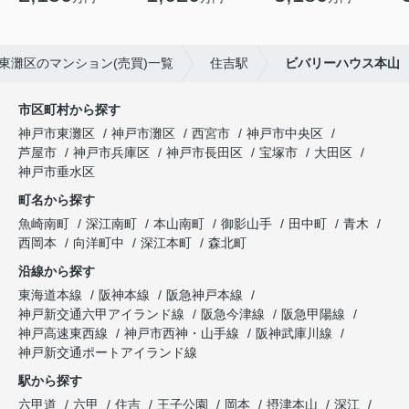
東灘区のマンション(売買)一覧
住吉駅
ビバリーハウス本山
市区町村から探す
神戸市東灘区
神戸市灘区
西宮市
神戸市中央区
芦屋市
神戸市兵庫区
神戸市長田区
宝塚市
大田区
神戸市垂水区
町名から探す
魚崎南町
深江南町
本山南町
御影山手
田中町
青木
西岡本
向洋町中
深江本町
森北町
沿線から探す
東海道本線
阪神本線
阪急神戸本線
神戸新交通六甲アイランド線
阪急今津線
阪急甲陽線
神戸高速東西線
神戸市西神・山手線
阪神武庫川線
神戸新交通ポートアイランド線
駅から探す
六甲道
六甲
住吉
王子公園
岡本
摂津本山
深江