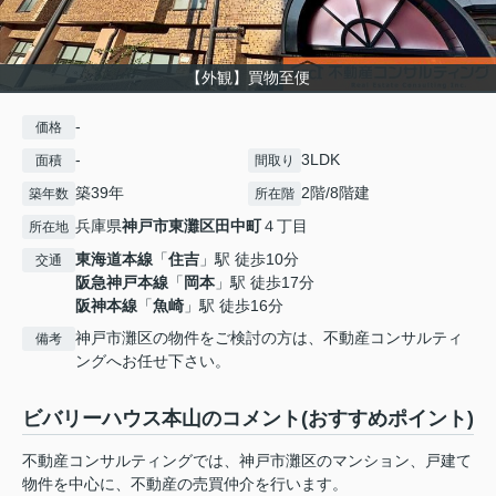
【外観】買物至便
-
価格
-
3LDK
面積
間取り
築39年
2階/8階建
築年数
所在階
兵庫県
神戸市東灘区
田中町
４丁目
所在地
東海道本線
「
住吉
」駅 徒歩10分
交通
阪急神戸本線
「
岡本
」駅 徒歩17分
阪神本線
「
魚崎
」駅 徒歩16分
神戸市灘区の物件をご検討の方は、不動産コンサルティ
備考
ングへお任せ下さい。
ビバリーハウス本山のコメント(おすすめポイント)
不動産コンサルティングでは、神戸市灘区のマンション、戸建て
物件を中心に、不動産の売買仲介を行います。