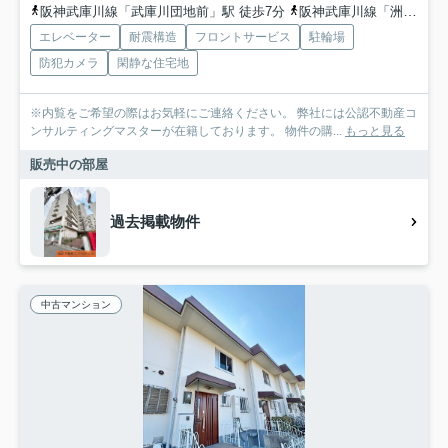
阪神武庫川線「武庫川団地前」駅 徒歩7分
阪神武庫川線「洲先」駅 徒歩11分
エレベーター
耐震構造
フロントサービス
駐輪場
防犯カメラ
閑静な住宅地
※内覧をご希望の際はお気軽にご連絡ください。 弊社には公認不動産コ
ンサルティングマスターが在籍しております。 物件の購...
もっと見る
販売中の部屋
過去掲載物件
中古マンション