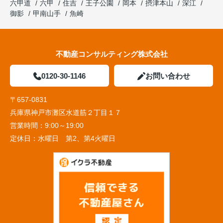
六甲道
六甲
住吉
王子公園
岡本
摂津本山
深江
御影
甲南山手
魚崎
不動産コンサルティング株式会社
0120-30-1146
お問い合わせ
〒657-0831
兵庫県神戸市灘区水道筋２丁目１７
営業時間：
9:00～19:00
定休日：
水曜日 第2、第4火曜日