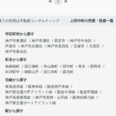
1
建ての売買は不動産コンサルティング
上田中町の売買・投資一覧
市区町村から探す
神戸市東灘区
神戸市灘区
西宮市
神戸市中央区
芦屋市
神戸市兵庫区
神戸市長田区
宝塚市
大田区
神戸市垂水区
町名から探す
魚崎南町
深江南町
本山南町
田中町
青木
西岡本
向洋町中
御影山手
深江本町
森北町
沿線から探す
東海道本線
阪神本線
阪急神戸本線
神戸新交通六甲アイランド線
阪急今津線
阪急甲陽線
神戸高速東西線
神戸市西神・山手線
阪神武庫川線
神戸新交通ポートアイランド線
駅から探す