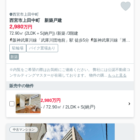
西宮市上田中町
西宮市上田中町 新築戸建
2,980
万円
72.90㎡ (2LDK＋S(納戸)) /新築 /3階建
阪神武庫川線「武庫川団地前」駅 徒歩5分
阪神武庫川線「洲先」駅 徒歩10分
駐輪場
バイク置場あり
新築
※内覧をご希望の際はお気軽にご連絡ください。 弊社には公認不動産コ
ンサルティングマスターが在籍しております。 物件の購...
もっと見る
販売中の物件
2,980万円
- / 72.90㎡ / 2LDK＋S(納戸)
中古マンション