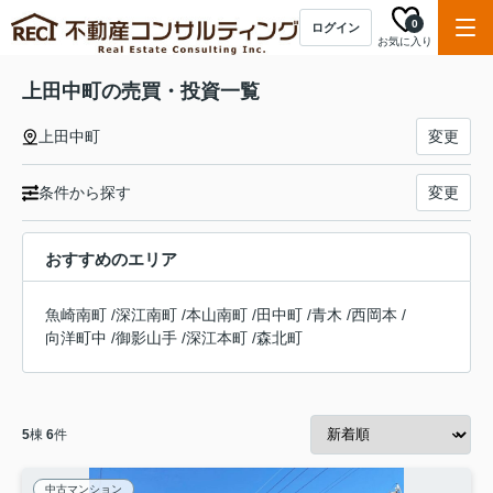
0
ログイン
お気に入り
上田中町の売買・投資一覧
上田中町
変更
条件から探す
変更
おすすめのエリア
魚崎南町
/
深江南町
/
本山南町
/
田中町
/
青木
/
西岡本
/
向洋町中
/
御影山手
/
深江本町
/
森北町
5
棟
6
件
中古マンション