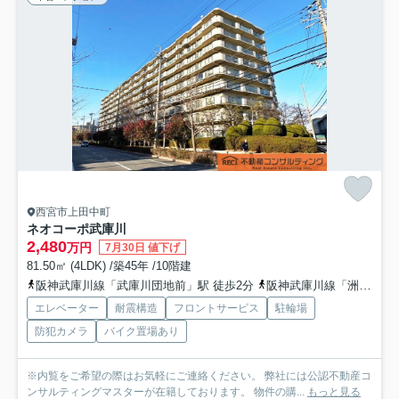
西宮市上田中町
ネオコーポ武庫川
2,480
万円
7月30日 値下げ
81.50㎡ (4LDK) /築45年 /10階建
阪神武庫川線「武庫川団地前」駅 徒歩2分
阪神武庫川線「洲先」駅 徒歩11分
エレベーター
耐震構造
フロントサービス
駐輪場
防犯カメラ
バイク置場あり
※内覧をご希望の際はお気軽にご連絡ください。 弊社には公認不動産コ
ンサルティングマスターが在籍しております。 物件の購...
もっと見る