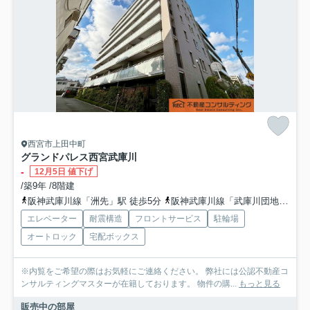
西宮市上田中町
グランドパレス西宮武庫川
-
12月5日 値下げ
/築9年 /8階建
阪神武庫川線「洲先」駅 徒歩5分
阪神武庫川線「武庫川団地前」駅 徒歩7分
エレベーター
耐震構造
フロントサービス
駐輪場
オートロック
宅配ボックス
※内覧をご希望の際はお気軽にご連絡ください。 弊社には公認不動産コ
ンサルティングマスターが在籍しております。 物件の購...
もっと見る
販売中の部屋