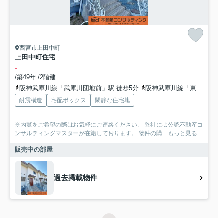
西宮市上田中町
上田中町住宅
-
/築49年 /2階建
阪神武庫川線「武庫川団地前」駅 徒歩5分
阪神武庫川線「東鳴尾」駅 徒歩12分
耐震構造
宅配ボックス
閑静な住宅地
※内覧をご希望の際はお気軽にご連絡ください。 弊社には公認不動産コ
ンサルティングマスターが在籍しております。 物件の購...
もっと見る
販売中の部屋
過去掲載物件