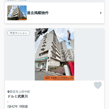
過去掲載物件
中古マンション
西宮市上田中町
ドルミ武庫川
-
/築42年 /9階建