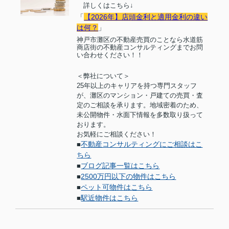
詳しくはこちら
↓
「
【2026年】店頭金利と適用金利の違い
は何？
」
神戸市灘区の不動産売買のことなら水道筋
商店街の不動産コンサルティングまでお問
い合わせください！！
＜弊社について＞
25
年以上のキャリアを持つ専門スタッフ
が、灘区のマンション・戸建ての売買・査
定のご相談を承ります。地域密着のため、
未公開物件・水面下情報を多数取り扱って
おります。
お気軽にご相談ください！
不動産コンサルティングにご相談はこ
■
ちら
ブログ記事一覧はこちら
■
2500万円以下の物件はこちら
■
ペット可物件はこちら
■
駅近物件はこちら
■