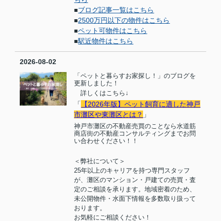
ブログ記事一覧はこちら
■
2500万円以下の物件はこちら
■
ペット可物件はこちら
■
駅近物件はこちら
■
2026-08-02
「ペットと暮らすお家探し！」のブログを
更新しました！
詳しくはこちら
↓
「
【2026年版】ペット飼育に適した神戸
市灘区や東灘区とは？
」
神戸市灘区の不動産売買のことなら水道筋
商店街の不動産コンサルティングまでお問
い合わせください！！
＜弊社について＞
25
年以上のキャリアを持つ専門スタッフ
が、灘区のマンション・戸建ての売買・査
定のご相談を承ります。地域密着のため、
未公開物件・水面下情報を多数取り扱って
おります。
お気軽にご相談ください！