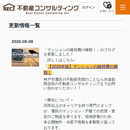
0
ログイン
お気に入り
更新情報一覧
2026-08-08
「マンションの維持費の種類！」のブログ
を更新しました！
詳しくはこちら
↓
「
【2026年版】マンションの維持費の種
類！
」
神戸市灘区の不動産売買のことなら水道筋
商店街の不動産コンサルティングまでお問
い合わせください！！
＜弊社について＞
25
年以上のキャリアを持つ専門スタッフ
が、灘区のマンション・戸建ての売買・査
定のご相談を承ります。地域密着のため、
未公開物件・水面下情報を多数取り扱って
おります。