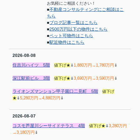
お気軽にご相談ください！
不動産コンサルティングにご相談はこ
■
ちら
ブログ記事一覧はこちら
■
2500万円以下の物件はこちら
■
ペット可物件はこちら
■
駅近物件はこちら
■
2026-08-08
住吉川ハイツ 5階
値下げ★
⇓
1,880万円→1,780万円
⇓
深江駅前ビル 3階
値下げ★
⇓
3,690万円→3,590万円
⇓
ライオンズマンション甲子園口二見町 5階
値下げ
★
⇓
5,280万円→4,880万円
⇓
2026-08-07
コスモ芦屋川シーサイドテラス 4階
値下げ★
⇓
3,280万円
→3,180万円
⇓