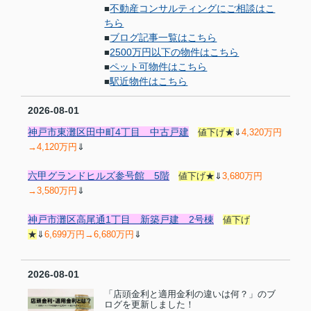
不動産コンサルティングにご相談はこ
■
ちら
ブログ記事一覧はこちら
■
2500万円以下の物件はこちら
■
ペット可物件はこちら
■
駅近物件はこちら
■
2026-08-01
神戸市東灘区田中町4丁目 中古戸建
値下げ★
⇓
4,320万円
→4,120万円
⇓
六甲グランドヒルズ参号館 5階
値下げ★
⇓
3,680万円
→3,580万円
⇓
神戸市灘区高尾通1丁目 新築戸建 2号棟
値下げ
★
⇓
6,699万円→6,680万円
⇓
2026-08-01
「店頭金利と適用金利の違いは何？」のブ
ログを更新しました！