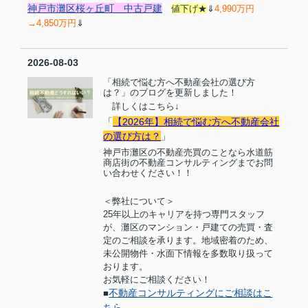
神戸市灘区桜ヶ丘町 中古戸建
値下げ★
⇓
4,990万円
→4,850万円
⇓
2026-08-03
「相続で悩む方へ不動産会社の選び方
は？」のブログを更新しました！
詳しくはこちら
↓
「
【2026年】相続で悩む方へ不動産会社
の選び方は？
」
神戸市灘区の不動産売買のことなら水道筋
商店街の不動産コンサルティングまでお問
い合わせください！！
＜弊社について＞
25
年以上のキャリアを持つ専門スタッフ
が、灘区のマンション・戸建ての売買・査
定のご相談を承ります。地域密着のため、
未公開物件・水面下情報を多数取り扱って
おります。
お気軽にご相談ください！
不動産コンサルティングにご相談はこ
■
ちら