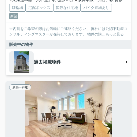
駐輪場
宅配ボックス
閑静な住宅地
バイク置場あり
新築
※内覧をご希望の際はお気軽にご連絡ください。 弊社には公認不動産コ
ンサルティングマスターが在籍しております。 物件の購...
もっと見る
販売中の物件
過去掲載物件
新築一戸建