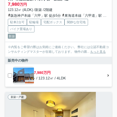
7,980
万円
123.12㎡ (4LDK) /新築 /2階建
阪急神戸本線「六甲」駅 徒歩5分
東海道本線「六甲道」駅 徒歩18分
駐車2台可
駐輪場
宅配ボックス
閑静な住宅地
バイク置場あり
新築
※内覧をご希望の際はお気軽にご連絡ください。 弊社には公認不動産コ
ンサルティングマスターが在籍しております。 物件の購...
もっと見る
販売中の物件
7,980万円
- / 123.12㎡ / 4LDK
新築一戸建