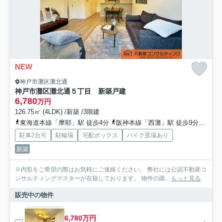
NEW
神戸市灘区灘北通
神戸市灘区灘北通５丁目 新築戸建
6,780
万円
126.75㎡ (4LDK) /新築 /3階建
東海道本線「摩耶」駅 徒歩4分
阪神本線「西灘」駅 徒歩9分
阪急
駐車2台可
駐輪場
宅配ボックス
バイク置場あり
新築
※内覧をご希望の際はお気軽にご連絡ください。 弊社には公認不動産コ
ンサルティングマスターが在籍しております。 物件の購...
もっと見る
販売中の物件
6,780万円