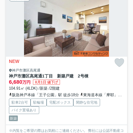
NEW
神戸市灘区高尾通
神戸市灘区高尾通1丁目 新築戸建 2号棟
6,680
万円
8月1日 値下げ
104.91㎡ (4LDK) /新築 /2階建
阪急神戸本線「王子公園」駅 徒歩18分
東海道本線「摩耶」駅 徒歩23分
駐車2台可
駐輪場
宅配ボックス
閑静な住宅地
バイク置場あり
新築
※内覧をご希望の際はお気軽にご連絡ください。 弊社には公認不動産コ