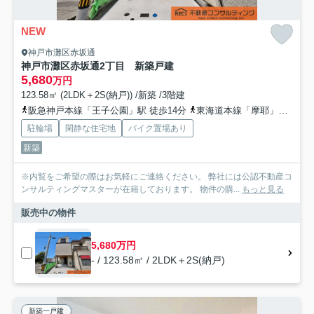
NEW
神戸市灘区赤坂通
神戸市灘区赤坂通2丁目 新築戸建
5,680
万円
123.58㎡ (2LDK＋2S(納戸)) /新築 /3階建
阪急神戸本線「王子公園」駅 徒歩14分
東海道本線「摩耶」駅 徒歩15分
駐輪場
閑静な住宅地
バイク置場あり
新築
※内覧をご希望の際はお気軽にご連絡ください。 弊社には公認不動産コ
ンサルティングマスターが在籍しております。 物件の購...
もっと見る
販売中の物件
5,680万円
- / 123.58㎡ / 2LDK＋2S(納戸)
新築一戸建