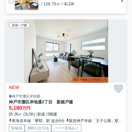
- / 126.75㎡ / 4LDK
新築一戸建
NEW
神戸市灘区岸地通
神戸市灘区岸地通3丁目 新築戸建
5,180
万円
85.36㎡ (3LDK) /新築 /3階建
東海道本線「摩耶」駅 徒歩6分
阪急神戸本線「王子公園」駅 徒歩10分
駐輪場
閑静な住宅地
バイク置場あり