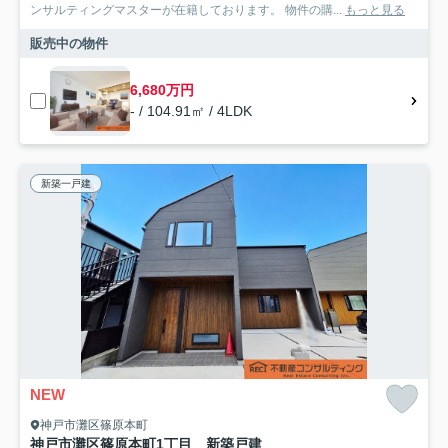
ンサルティングマスターが在籍しております。 物件の購...
もっと見る
販売中の物件
6,680万円
- / 104.91㎡ / 4LDK
新築一戸建
NEW
神戸市灘区篠原本町
神戸市灘区篠原本町1丁目 新築戸建