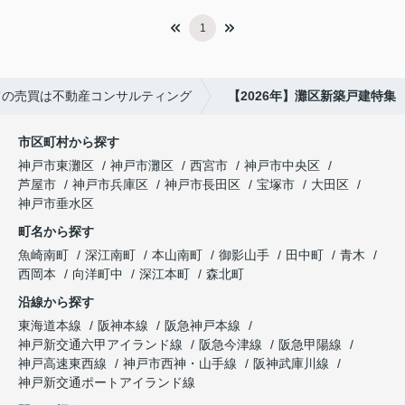
1
ての売買は不動産コンサルティング
【2026年】灘区新築戸建特集
市区町村から探す
神戸市東灘区
神戸市灘区
西宮市
神戸市中央区
芦屋市
神戸市兵庫区
神戸市長田区
宝塚市
大田区
神戸市垂水区
町名から探す
魚崎南町
深江南町
本山南町
御影山手
田中町
青木
西岡本
向洋町中
深江本町
森北町
沿線から探す
東海道本線
阪神本線
阪急神戸本線
神戸新交通六甲アイランド線
阪急今津線
阪急甲陽線
神戸高速東西線
神戸市西神・山手線
阪神武庫川線
神戸新交通ポートアイランド線