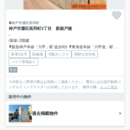
神戸市灘区高羽町
神戸市灘区高羽町3丁目 新築戸建
-
/新築 /2階建
阪急神戸本線「六甲」駅 徒歩8分
東海道本線「六甲道」駅 徒歩15分
駐車2台可
駐輪場
宅配ボックス
閑静な住宅地
バイク置場あり
新築
※内覧をご希望の際はお気軽にご連絡ください。 弊社には公認不動産コ
ンサルティングマスターが在籍しております。 物件の購...
もっと見る
販売中の物件
過去掲載物件