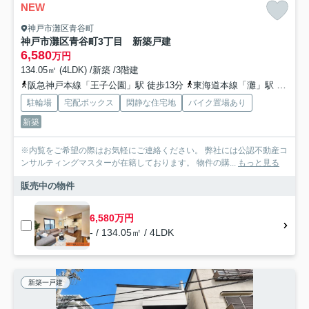
NEW
神戸市灘区青谷町
神戸市灘区青谷町3丁目 新築戸建
6,580
万円
134.05㎡ (4LDK) /新築 /3階建
阪急神戸本線「王子公園」駅 徒歩13分
東海道本線「灘」駅 徒歩17分
駐輪場
宅配ボックス
閑静な住宅地
バイク置場あり
新築
※内覧をご希望の際はお気軽にご連絡ください。 弊社には公認不動産コ
ンサルティングマスターが在籍しております。 物件の購...
もっと見る
販売中の物件
6,580万円
- / 134.05㎡ / 4LDK
新築一戸建