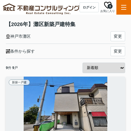
0
ログイン
お気に入り
【2026年】灘区新築戸建特集
神戸市灘区
変更
条件から探す
変更
9
件
9
戸
新築一戸建