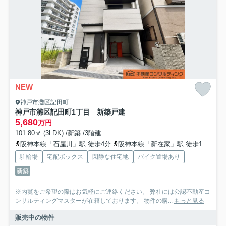
NEW
神戸市灘区記田町
神戸市灘区記田町1丁目 新築戸建
5,680
万円
101.80㎡ (3LDK) /新築 /3階建
阪神本線「石屋川」駅 徒歩4分
阪神本線「新在家」駅 徒歩11分
東
駐輪場
宅配ボックス
閑静な住宅地
バイク置場あり
新築
※内覧をご希望の際はお気軽にご連絡ください。 弊社には公認不動産コ
ンサルティングマスターが在籍しております。 物件の購...
もっと見る
販売中の物件