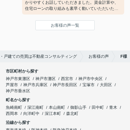
かりやすくお話していただきました。資金計算や、
住宅ローンの取り組みも素早く動いていただいたお
かげで、安心して契約することができました。あり
がとうございました！
お客様の声一覧
・戸建ての売買は不動産コンサルティング
お客様の声
F様
市区町村から探す
神戸市東灘区
神戸市灘区
西宮市
神戸市中央区
芦屋市
神戸市兵庫区
神戸市長田区
宝塚市
大田区
神戸市垂水区
町名から探す
魚崎南町
深江南町
本山南町
御影山手
田中町
青木
西岡本
向洋町中
深江本町
森北町
沿線から探す
東海道本線
阪神本線
阪急神戸本線