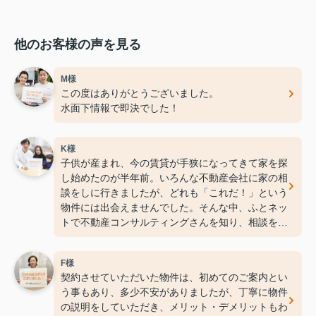
他のお客様の声を見る
M様
この度はありがとうございました。
水面下情報で即決でした！
K様
子供が産まれ、今の賃貸が手狭になってきて家を探
し始めたのが半年前。いろんな不動産会社に家の相
談をしに行きましたが、どれも「これだ！」という
物件には出会えませんでした。そんな中、ふとネッ
トで不動産コンサルティングさんを知り、相談をし
に行くと他の不動産会社とは違い、物件の良いとこ
ろ、悪いところも包み隠さずアドバイスしてくれて
F様
私たち素人にとっては本当に助かりました。無事に
契約させていただいた物件は、初めてのご案内とい
良い物件とも出会い、本当に良かったです。
う事もあり、多少不安がありましたが、丁寧に物件
の説明をしていただき、メリット・デメリットもわ