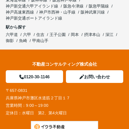
神戸新交通六甲アイランド線
阪急今津線
阪急甲陽線
神戸高速東西線
神戸市西神・山手線
阪神武庫川線
神戸新交通ポートアイランド線
駅から探す
六甲道
六甲
住吉
王子公園
岡本
摂津本山
深江
御影
魚崎
甲南山手
不動産コンサルティング株式会社
0120-30-1146
お問い合わせ
〒657-0831
兵庫県神戸市灘区水道筋２丁目１７
営業時間：
9:00～19:00
定休日：
水曜日 第2、第4火曜日