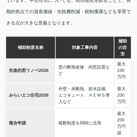
でいます。中古住宅についても、高性能化を図ることで、長
期的視点での資産価値・光熱費削減・税制優遇などを享受で
きる点が大きな意義となります。
補助
補助制度名称
対象工事内容
の目
安
最大
窓の断熱改修、内窓設置な
先進的窓リノベ2026
100
ど
万円
外壁・床断熱、節水設備、
最大
みらいエコ住宅2026
エコキュート、ＨＥＭＳ導
200
入など
万円
最大
200
複合申請
複数制度を同時に活用
万円
超