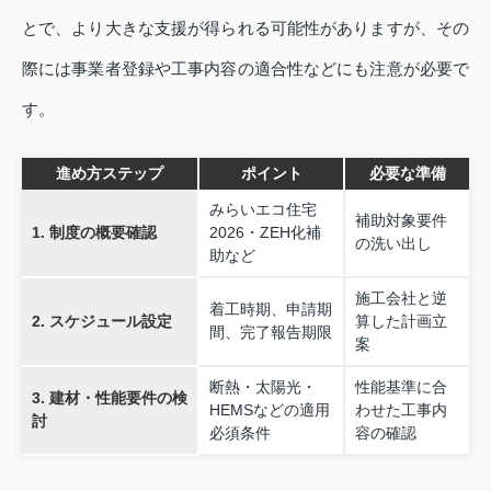
とで、より大きな支援が得られる可能性がありますが、その
際には事業者登録や工事内容の適合性などにも注意が必要で
す。
進め方ステップ
ポイント
必要な準備
みらいエコ住宅
補助対象要件
1. 制度の概要確認
2026・ZEH化補
の洗い出し
助など
施工会社と逆
着工時期、申請期
2. スケジュール設定
算した計画立
間、完了報告期限
案
断熱・太陽光・
性能基準に合
3. 建材・性能要件の検
HEMSなどの適用
わせた工事内
討
必須条件
容の確認