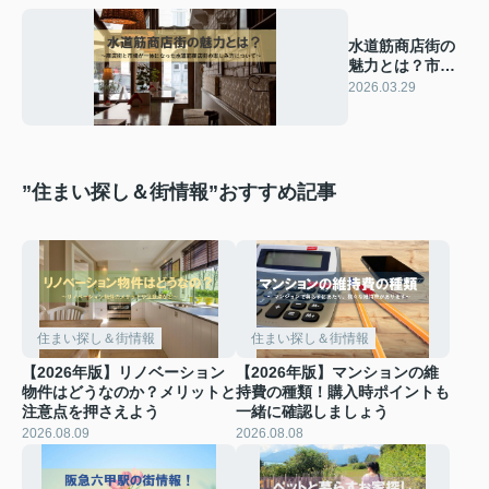
水道筋商店街の
魅力とは？市場
の楽しみ方や歩
2026.03.29
き方も紹介
”住まい探し＆街情報”おすすめ記事
住まい探し＆街情報
住まい探し＆街情報
【2026年版】リノベーション
【2026年版】マンションの維
物件はどうなのか？メリットと
持費の種類！購入時ポイントも
注意点を押さえよう
一緒に確認しましょう
2026.08.09
2026.08.08