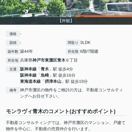
【外観】
-
価格
-
3LDK
面積
間取り
築44年
6階/7階建
築年数
所在階
兵庫県
神戸市東灘区
青木
６丁目
所在地
阪神本線
「
青木
」駅 徒歩4分
交通
阪神本線
「
魚崎
」駅 徒歩16分
東海道本線
「
摂津本山
」駅 徒歩19分
神戸市灘区の物件をご検討の方は、不動産コンサルティ
備考
ングへお任せ下さい。
モンラヴィ青木のコメント(おすすめポイント)
不動産コンサルティングでは、神戸市灘区のマンション、戸建て
物件を中心に、不動産の売買仲介を行います。