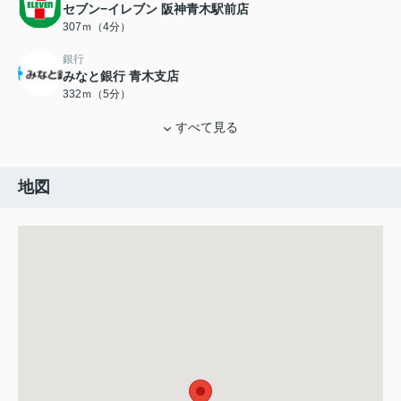
セブン−イレブン 阪神青木駅前店
307ｍ（4分）
銀行
みなと銀行 青木支店
332ｍ（5分）
すべて見る
地図