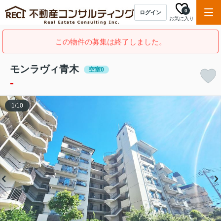
0
ログイン
お気に入り
この物件の募集は終了しました。
モンラヴィ青木
空室0
-
1
/
10