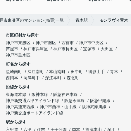
戸市東灘区のマンション(売買)一覧
青木駅
モンラヴィ青木
市区町村から探す
神戸市東灘区
神戸市灘区
西宮市
神戸市中央区
芦屋市
神戸市兵庫区
神戸市長田区
宝塚市
大田区
神戸市垂水区
町名から探す
魚崎南町
深江南町
本山南町
田中町
御影山手
青木
西岡本
向洋町中
深江本町
森北町
沿線から探す
東海道本線
阪神本線
阪急神戸本線
神戸新交通六甲アイランド線
阪急今津線
阪急甲陽線
神戸高速東西線
神戸市西神・山手線
阪神武庫川線
神戸新交通ポートアイランド線
駅から探す
六甲道
六甲
住吉
王子公園
岡本
摂津本山
深江