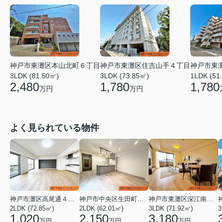
神戸市東灘区本山北町６丁目
神戸市東
神戸市東灘区住吉山手４丁目
3LDK (81.50㎡)
1LDK (51
3LDK (73.85㎡)
2,480
1,780
1,780
万円
万円
よく見られている物件
神戸市灘区高尾通４丁目
神戸市中央区生田町１丁目
神戸市東灘区深江南町１丁目
2LDK (72.85㎡)
2LDK (62.01㎡)
3LDK (71.92㎡)
3
1,020
2,150
3,180
万円
万円
万円