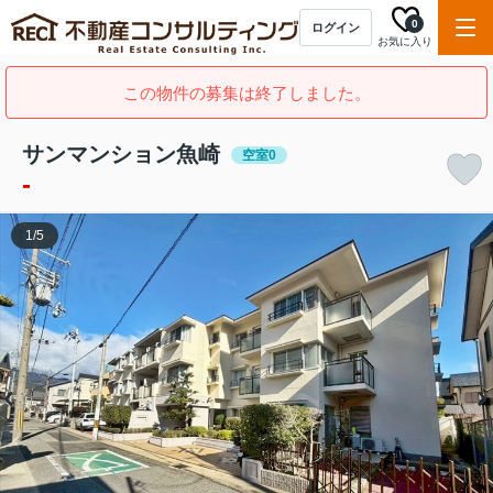
0
ログイン
お気に入り
この物件の募集は終了しました。
サンマンション魚崎
空室0
-
1
/
5