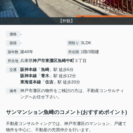
【外観】
-
価格
-
3LDK
面積
間取り
築40年
1階/3階建
築年数
所在階
兵庫県
神戸市東灘区
魚崎中町
３丁目
所在地
阪神本線
「
魚崎
」駅 徒歩5分
交通
阪神本線
「
青木
」駅 徒歩12分
東海道本線
「
住吉
」駅 徒歩20分
神戸市灘区の物件をご検討の方は、不動産コンサルティ
備考
ングへお任せ下さい。
サンマンション魚崎のコメント(おすすめポイント)
不動産コンサルティングでは、神戸市灘区のマンション、戸建て
物件を中心に、不動産の売買仲介を行います。