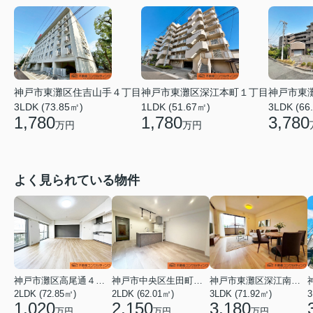
神戸市東灘区深江本町１丁目
神戸市東灘区住吉山手４丁目
神戸市東
1LDK (51.67㎡)
3LDK (73.85㎡)
3LDK (66
1,780
1,780
3,780
万円
万円
よく見られている物件
神戸市灘区高尾通４丁目
神戸市中央区生田町１丁目
神戸市東灘区深江南町１丁目
2LDK (72.85㎡)
2LDK (62.01㎡)
3LDK (71.92㎡)
3
1,020
2,150
3,180
万円
万円
万円