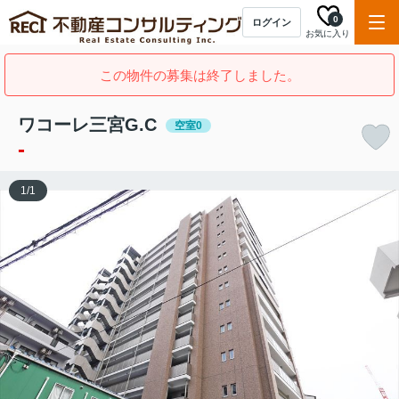
0
ログイン
お気に入り
この物件の募集は終了しました。
ワコーレ三宮G.C
空室0
-
1
/
1