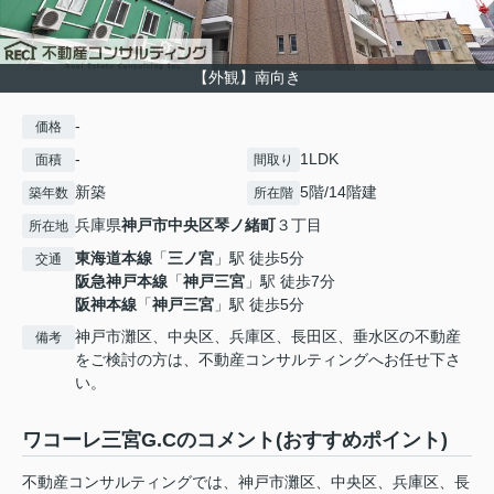
【外観】南向き
-
価格
-
1LDK
面積
間取り
新築
5階/14階建
築年数
所在階
兵庫県
神戸市中央区
琴ノ緒町
３丁目
所在地
東海道本線
「
三ノ宮
」駅 徒歩5分
交通
阪急神戸本線
「
神戸三宮
」駅 徒歩7分
阪神本線
「
神戸三宮
」駅 徒歩5分
神戸市灘区、中央区、兵庫区、長田区、垂水区の不動産
備考
をご検討の方は、不動産コンサルティングへお任せ下さ
い。
ワコーレ三宮G.Cのコメント(おすすめポイント)
不動産コンサルティングでは、神戸市灘区、中央区、兵庫区、長