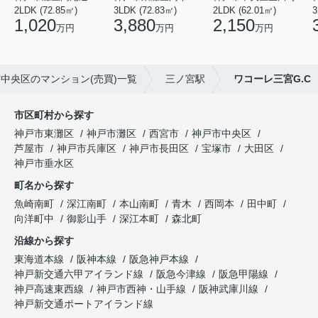
2LDK (72.85㎡)
3LDK (72.83㎡)
2LDK (62.01㎡)
3
1,020
3,880
2,150
万円
万円
万円
中央区のマンション(売買)一覧
三ノ宮駅
ワコーレ三宮G.C
市区町村から探す
神戸市東灘区
神戸市灘区
西宮市
神戸市中央区
芦屋市
神戸市兵庫区
神戸市長田区
宝塚市
大田区
神戸市垂水区
町名から探す
魚崎南町
深江南町
本山南町
青木
西岡本
田中町
向洋町中
御影山手
深江本町
森北町
沿線から探す
東海道本線
阪神本線
阪急神戸本線
神戸新交通六甲アイランド線
阪急今津線
阪急甲陽線
神戸高速東西線
神戸市西神・山手線
阪神武庫川線
神戸新交通ポートアイランド線