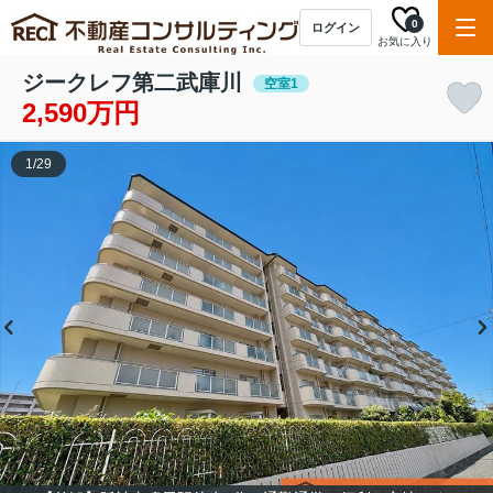
0
ログイン
お気に入り
ジークレフ第二武庫川
空室1
2,590万円
1
/
29