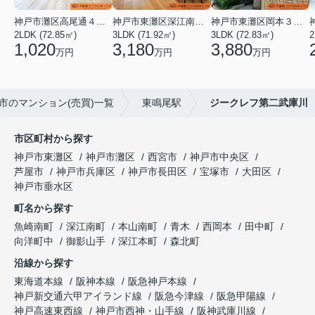
神戸市灘区高尾通４丁目
神戸市東灘区深江南町１丁目
神戸市東灘区岡本３丁目
2LDK (72.85㎡)
3LDK (71.92㎡)
3LDK (72.83㎡)
2
1,020
3,180
3,880
万円
万円
万円
市のマンション(売買)一覧
東鳴尾駅
ジークレフ第二武庫川
市区町村から探す
神戸市東灘区
神戸市灘区
西宮市
神戸市中央区
芦屋市
神戸市兵庫区
神戸市長田区
宝塚市
大田区
神戸市垂水区
町名から探す
魚崎南町
深江南町
本山南町
青木
西岡本
田中町
向洋町中
御影山手
深江本町
森北町
沿線から探す
東海道本線
阪神本線
阪急神戸本線
神戸新交通六甲アイランド線
阪急今津線
阪急甲陽線
神戸高速東西線
神戸市西神・山手線
阪神武庫川線