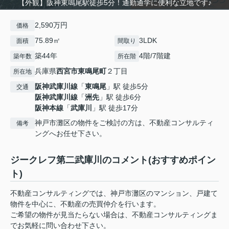
【外観】阪神東鳴尾駅徒歩5分！通勤通学に便利な立地です♪
2,590万円
価格
75.89㎡
3LDK
面積
間取り
築44年
4階/7階建
築年数
所在階
兵庫県
西宮市
東鳴尾町
２丁目
所在地
阪神武庫川線
「
東鳴尾
」駅 徒歩5分
交通
阪神武庫川線
「
洲先
」駅 徒歩6分
阪神本線
「
武庫川
」駅 徒歩17分
神戸市灘区の物件をご検討の方は、不動産コンサルティ
備考
ングへお任せ下さい。
ジークレフ第二武庫川のコメント(おすすめポイン
ト)
不動産コンサルティングでは、神戸市灘区のマンション、戸建て
物件を中心に、不動産の売買仲介を行います。
ご希望の物件が見当たらない場合は、不動産コンサルティングま
でお気軽に問い合わせ下さい。