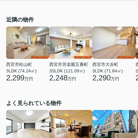
近隣の物件
西宮市大谷町
西宮市松山町
西宮市苦楽園五番町
3LDK (71.84㎡)
2
3LDK (74.24㎡)
3SLDK (121.09㎡)
2,290
2,299
2,248
万円
万円
万円
よく見られている物件