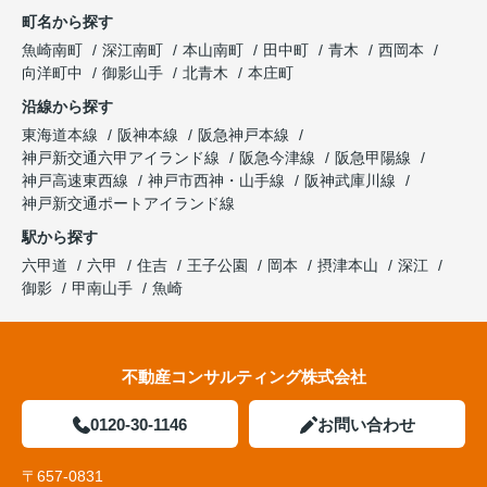
町名から探す
魚崎南町
深江南町
本山南町
田中町
青木
西岡本
向洋町中
御影山手
北青木
本庄町
沿線から探す
東海道本線
阪神本線
阪急神戸本線
神戸新交通六甲アイランド線
阪急今津線
阪急甲陽線
神戸高速東西線
神戸市西神・山手線
阪神武庫川線
神戸新交通ポートアイランド線
駅から探す
六甲道
六甲
住吉
王子公園
岡本
摂津本山
深江
御影
甲南山手
魚崎
不動産コンサルティング株式会社
0120-30-1146
お問い合わせ
〒657-0831