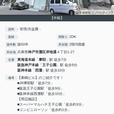
【外観】
- 管理/共益費 -
賃料
-
2DK
面積
間取り
築50年
2階/5階建
築年数
所在階
兵庫県
神戸市灘区
岸地通
４丁目1-27
所在地
東海道本線
「
摩耶
」駅 徒歩7分
交通
阪急神戸本線
「
王子公園
」駅 徒歩9分
阪神本線
「
西灘
」駅 徒歩10分
【東嶋ビル】のご紹介です！
備考
■JR摩耶駅「徒歩7分」
■阪急王子公園駅「徒歩9分」
■阪神本線西灘駅「徒歩10分」
【周辺施設】
■スーパーマルハチ王子公園「徒歩約3分」
■コンビニローソン「徒歩約1分」