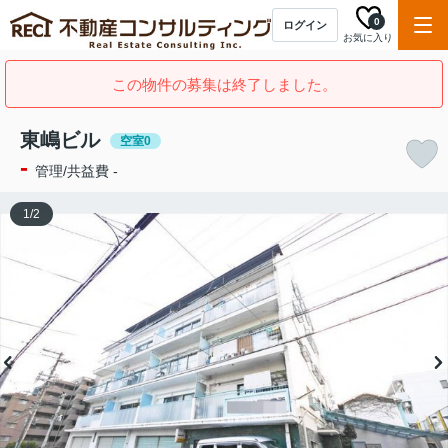
0
ログイン
お気に入り
この物件の募集は終了しました。
東嶋ビル
空室0
-
管理/共益費 -
1
/
2