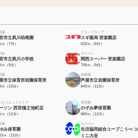
稚園
ドラッグストア
宮市立夙川幼稚園
スギ薬局 苦楽園店
31ｍ（7分）
620ｍ（8分）
学校
スーパー
宮市立夙川小学校
関西スーパー 苦楽園店
98ｍ（9分）
706ｍ（9分）
育園
幼稚園
屋市立保育所岩園保育所
芦屋市立岩園保育所
98ｍ（10分）
840ｍ（11分）
ンビニエンスストア
保育園
ーソン 西宮樋之池町店
のぞみ夢保育園
51ｍ（12分）
960ｍ（12分）
育園
スーパー
ゆみ保育園
生活協同組合コープこうべ 
183ｍ（15分）
ミニ大谷