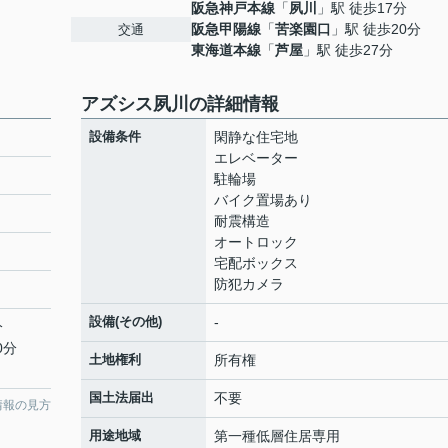
阪急神戸本線
「
夙川
」駅 徒歩17分
阪急甲陽線
「
苦楽園口
」駅 徒歩20分
交通
東海道本線
「
芦屋
」駅 徒歩27分
アズシス夙川の詳細情報
設備条件
閑静な住宅地
エレベーター
駐輪場
バイク置場あり
耐震構造
オートロック
宅配ボックス
防犯カメラ
設備(その他)
-
分
0分
土地権利
所有権
国土法届出
不要
情報の見方
用途地域
第一種低層住居専用