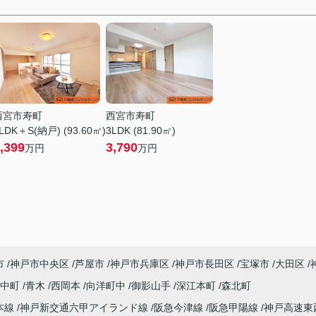
西宮市寿町
西宮市寿町
LDK＋S(納戸) (93.60㎡)
3LDK (81.90㎡)
,399
3,790
万円
万円
市
神戸市中央区
芦屋市
神戸市兵庫区
神戸市長田区
宝塚市
大田区
田中町
青木
西岡本
向洋町中
御影山手
深江本町
森北町
本線
神戸新交通六甲アイランド線
阪急今津線
阪急甲陽線
神戸高速東