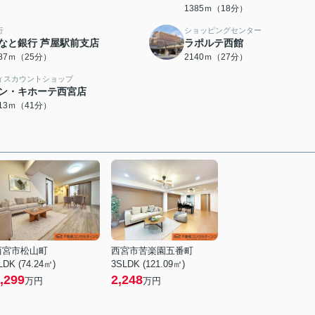
1385ｍ（18分）
行
ショッピングセンター
なと銀行 芦屋駅前支店
ラポルテ西館
987ｍ（25分）
2140ｍ（27分）
ィスカウントショップ
ン・キホーテ西宮店
213ｍ（41分）
西宮市松山町
西宮市苦楽園五番町
LDK (74.24㎡)
3SLDK (121.09㎡)
,299
2,248
万円
万円