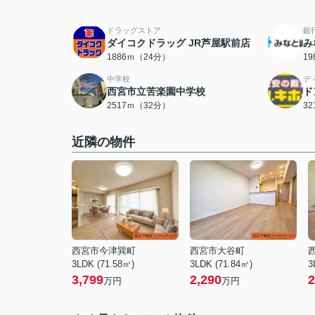
ドラッグストア
銀
ダイコクドラッグ JR芦屋駅前店
み
1886ｍ（24分）
1
中学校
デ
西宮市立苦楽園中学校
ド
2517ｍ（32分）
3
近隣の物件
西宮市今津巽町
西宮市大谷町
3LDK (71.58㎡)
3LDK (71.84㎡)
3
3,799
2,290
2
万円
万円