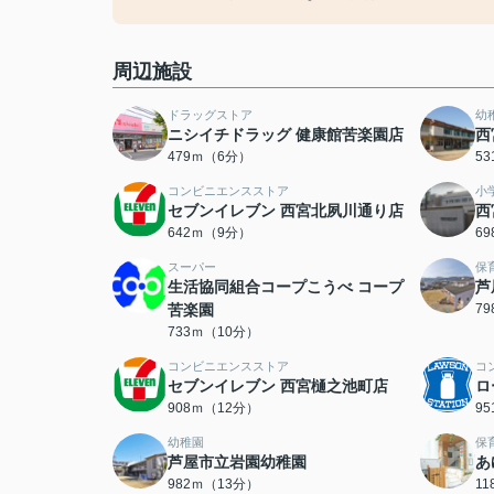
周辺施設
ドラッグストア
幼
ニシイチドラッグ 健康館苦楽園店
西
479ｍ（6分）
5
コンビニエンスストア
小
セブンイレブン 西宮北夙川通り店
西
642ｍ（9分）
6
スーパー
保
生活協同組合コープこうべ コープ
芦
苦楽園
7
733ｍ（10分）
コンビニエンスストア
コ
セブンイレブン 西宮樋之池町店
ロ
908ｍ（12分）
9
幼稚園
保
芦屋市立岩園幼稚園
あ
982ｍ（13分）
1