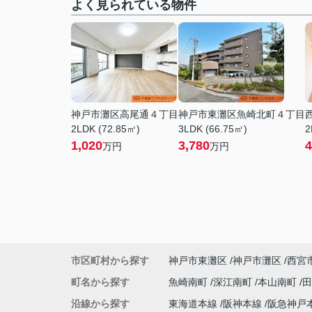
よく見られている物件
神戸市灘区高尾通４丁目
神戸市東灘区魚崎北町４丁目
2LDK (72.85㎡)
3LDK (66.75㎡)
2
1,020
3,780
4
万円
万円
市区町村から探す
神戸市東灘区
神戸市灘区
西宮
町名から探す
魚崎南町
深江南町
本山南町
沿線から探す
東海道本線
阪神本線
阪急神戸