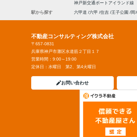
神戸新交通ポートアイランド線
駅から探す
六甲道
六甲
住吉
王子公園
岡
不動産コンサルティング株式会社
〒657-0831
兵庫県神戸市灘区水道筋２丁目１７
営業時間：
9:00～19:00
定休日：
水曜日 第2、第4火曜日
お問い合わせ