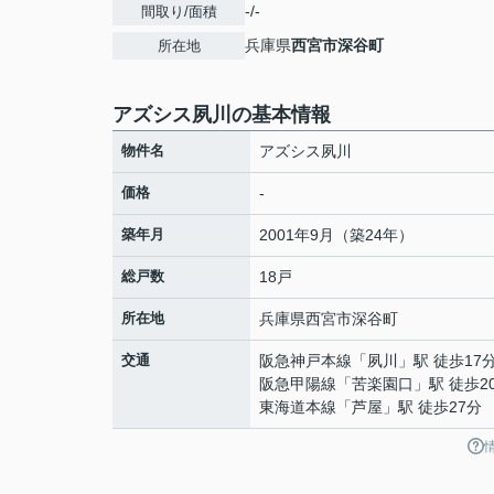
-/-
間取り/面積
兵庫県
西宮市
深谷町
所在地
アズシス夙川の基本情報
物件名
アズシス夙川
価格
-
築年月
2001年9月（築24年）
総戸数
18戸
所在地
兵庫県
西宮市
深谷町
交通
阪急神戸本線
「
夙川
」駅 徒歩17
阪急甲陽線
「
苦楽園口
」駅 徒歩2
東海道本線
「
芦屋
」駅 徒歩27分