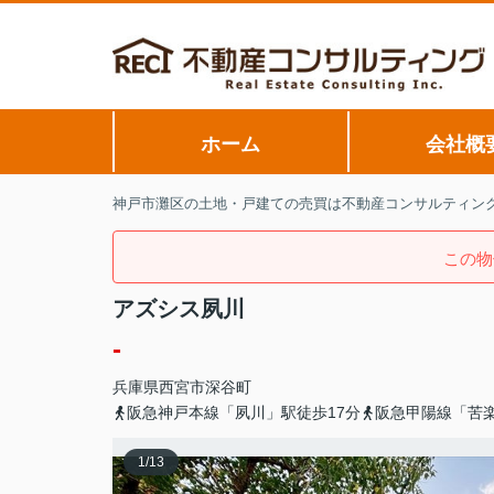
ホーム
会社概
神戸市灘区の土地・戸建ての売買は不動産コンサルティン
この物
アズシス夙川
-
兵庫県
西宮市
深谷町
阪急神戸本線「夙川」駅徒歩17分
阪急甲陽線「苦楽
1
/
13