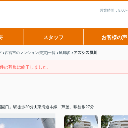
営業時間：9:00
要
スタッフ
お客様の声
アズシス夙川
グ
西宮市のマンション(売買)一覧
夙川駅
件の募集は終了しました。
園口」駅徒歩20分
東海道本線「芦屋」駅徒歩27分