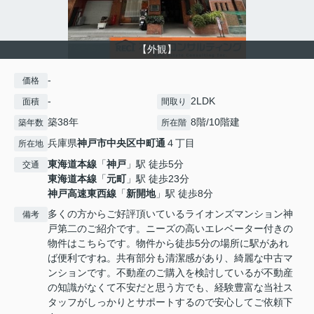
【外観】
-
価格
-
2LDK
面積
間取り
築38年
8階/10階建
築年数
所在階
兵庫県
神戸市中央区
中町通
４丁目
所在地
東海道本線
「
神戸
」駅 徒歩5分
交通
東海道本線
「
元町
」駅 徒歩23分
神戸高速東西線
「
新開地
」駅 徒歩8分
多くの方からご好評頂いているライオンズマンション神
備考
戸第二のご紹介です。ニーズの高いエレベーター付きの
物件はこちらです。物件から徒歩5分の場所に駅があれ
ば便利ですね。共有部分も清潔感があり、綺麗な中古マ
ンションです。不動産のご購入を検討しているが不動産
の知識がなくて不安だと思う方でも、経験豊富な当社ス
タッフがしっかりとサポートするので安心してご依頼下