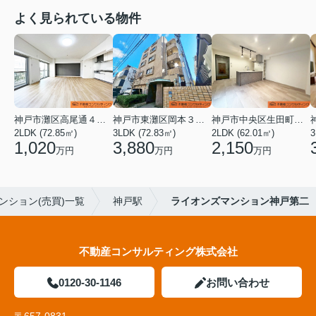
よく見られている物件
神戸市灘区高尾通４丁目
神戸市東灘区岡本３丁目
神戸市中央区生田町１丁目
2LDK (72.85㎡)
3LDK (72.83㎡)
2LDK (62.01㎡)
3
1,020
3,880
2,150
万円
万円
万円
ンション(売買)一覧
神戸駅
ライオンズマンション神戸第二
不動産コンサルティング株式会社
0120-30-1146
お問い合わせ