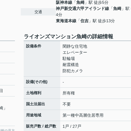
阪神本線
「
魚崎
」駅 徒歩5分
神戸新交通六甲アイランド線
「
魚崎
」駅
交通
4分
東海道本線
「
住吉
」駅 徒歩13分
ライオンズマンション魚崎の詳細情報
設備条件
閑静な住宅地
エレベーター
駐輪場
耐震構造
防犯カメラ
設備(その他)
-
目
土地権利
所有権
国土法届出
不要
崎
」
用途地域
第一種中高層住居専用
販売戸数 / 総戸数
1戸 / 27戸
情報の見方