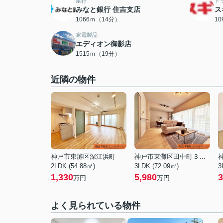
銀行
ド
みなと銀行 住吉支店
ス
1066ｍ（14分）
1
家電製品
エディオン御影店
1515ｍ（19分）
近隣の物件
神戸市東灘区深江浜町
神戸市東灘区田中町３丁目
2LDK (54.88㎡)
3LDK (72.09㎡)
3
1,330
5,980
3
万円
万円
よく見られている物件