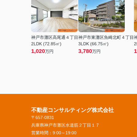
神戸市灘区高尾通４丁目
神戸市東灘区魚崎北町４丁目
2LDK (72.85㎡)
3LDK (66.75㎡)
2
1,020
3,780
1
万円
万円
不動産コンサルティング株式会社
〒657-0831
兵庫県神戸市灘区水道筋２丁目１７
営業時間：
9:00～19:00