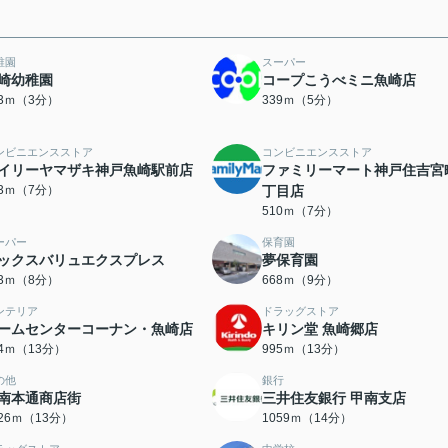
稚園
スーパー
崎幼稚園
コープこうべミニ魚崎店
93ｍ（3分）
339ｍ（5分）
ンビニエンスストア
コンビニエンスストア
イリーヤマザキ神戸魚崎駅前店
ファミリーマート神戸住吉宮
93ｍ（7分）
丁目店
510ｍ（7分）
ーパー
保育園
ックスバリュエクスプレス
夢保育園
33ｍ（8分）
668ｍ（9分）
ンテリア
ドラッグストア
ームセンターコーナン・魚崎店
キリン堂 魚崎郷店
94ｍ（13分）
995ｍ（13分）
の他
銀行
南本通商店街
三井住友銀行 甲南支店
026ｍ（13分）
1059ｍ（14分）