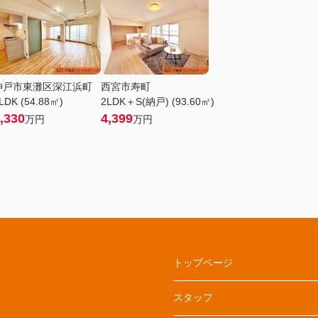
神戸市東灘区深江浜町
西宮市寿町
LDK (54.88㎡)
2LDK＋S(納戸) (93.60㎡)
,330
4,399
万円
万円
トップページ
スタッフ