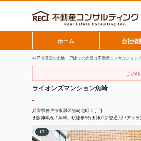
ホーム
会社概
神戸市灘区の土地・戸建ての売買は不動産コンサルティン
この物
ライオンズマンション魚崎
-
兵庫県
神戸市東灘区
魚崎北町
４丁目
阪神本線「魚崎」駅徒歩5分
神戸新交通六甲アイラ
1
/
7