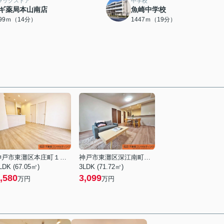
ラッグストア
中学校
ギ薬局本山南店
魚崎中学校
099ｍ（14分）
1447ｍ（19分）
神戸市東灘区本庄町１丁目
神戸市東灘区深江南町３丁目
LDK (67.05㎡)
3LDK (71.72㎡)
,580
3,099
万円
万円