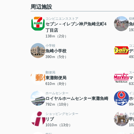
周辺施設
コンビニエンスストア
幼
セブン－イレブン神戸魚崎北町4
魚
丁目店
1
138ｍ（2分）
小学校
コ
魚崎小学校
デ
390ｍ（5分）
4
郵便局
ス
東灘郵便局
マ
610ｍ（8分）
6
ホームセンター
イ
ロイヤルホームセンター東灘魚崎
ホ
792ｍ（10分）
9
ショッピングセンター
そ
リブ
甲
1010ｍ（13分）
1