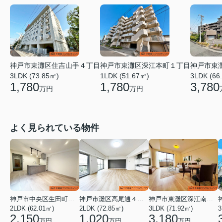
神戸市東灘区深江本町１丁目
神戸市東灘区住吉山手４丁目
神戸市東
1LDK (51.67㎡)
3LDK (73.85㎡)
3LDK (66
1,780
1,780
3,780
万円
万円
よく見られている物件
神戸市中央区生田町１丁目
神戸市灘区高尾通４丁目
神戸市東灘区深江南町１丁目
2LDK (62.01㎡)
2LDK (72.85㎡)
3LDK (71.92㎡)
3
2,150
1,020
3,180
万円
万円
万円