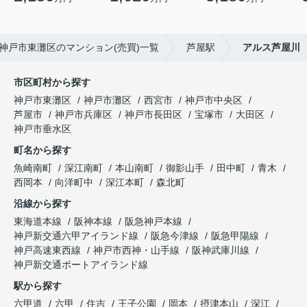
神戸市東灘区のマンション(売買)一覧
芦屋駅
アルス芦屋川
市区町村から探す
神戸市東灘区
神戸市灘区
西宮市
神戸市中央区
芦屋市
神戸市兵庫区
神戸市長田区
宝塚市
大田区
神戸市垂水区
町名から探す
魚崎南町
深江南町
本山南町
御影山手
田中町
青木
西岡本
向洋町中
深江本町
森北町
沿線から探す
東海道本線
阪神本線
阪急神戸本線
神戸新交通六甲アイランド線
阪急今津線
阪急甲陽線
神戸高速東西線
神戸市西神・山手線
阪神武庫川線
神戸新交通ポートアイランド線
駅から探す
六甲道
六甲
住吉
王子公園
岡本
摂津本山
深江