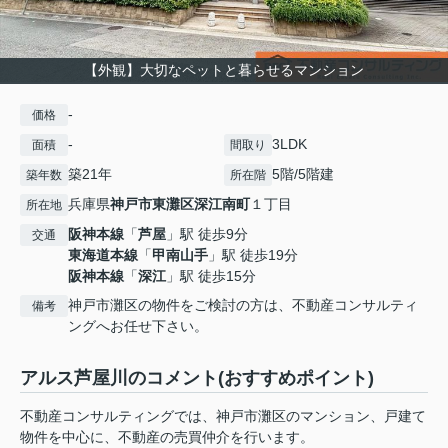
【外観】大切なペットと暮らせるマンション
-
価格
-
3LDK
面積
間取り
築21年
5階/5階建
築年数
所在階
兵庫県
神戸市東灘区
深江南町
１丁目
所在地
阪神本線
「
芦屋
」駅 徒歩9分
交通
東海道本線
「
甲南山手
」駅 徒歩19分
阪神本線
「
深江
」駅 徒歩15分
神戸市灘区の物件をご検討の方は、不動産コンサルティ
備考
ングへお任せ下さい。
アルス芦屋川のコメント(おすすめポイント)
不動産コンサルティングでは、神戸市灘区のマンション、戸建て
物件を中心に、不動産の売買仲介を行います。