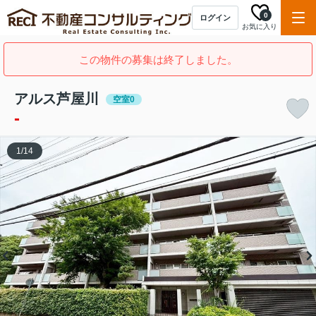
0
ログイン
お気に入り
この物件の募集は終了しました。
アルス芦屋川
空室0
-
1
/
14