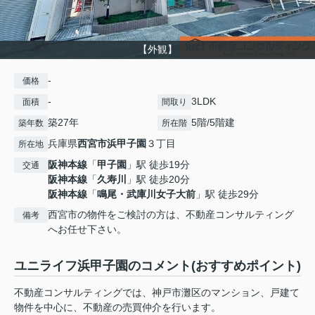
【外観】
-
価格
-
3LDK
面積
間取り
築27年
5階/5階建
築年数
所在階
兵庫県
西宮市
浜甲子園
３丁目
所在地
阪神本線
「
甲子園
」駅 徒歩19分
交通
阪神本線
「
久寿川
」駅 徒歩20分
阪神本線
「
鳴尾・武庫川女子大前
」駅 徒歩29分
西宮市の物件をご検討の方は、不動産コンサルティング
備考
へお任せ下さい。
ユニライフ浜甲子園のコメント(おすすめポイント)
不動産コンサルティングでは、神戸市灘区のマンション、戸建て
物件を中心に、不動産の売買仲介を行います。