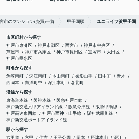
宮市のマンション(売買)一覧
甲子園駅
ユニライフ浜甲子園
市区町村から探す
神戸市東灘区
神戸市灘区
西宮市
神戸市中央区
芦屋市
神戸市兵庫区
神戸市長田区
宝塚市
大田区
神戸市垂水区
町名から探す
魚崎南町
深江南町
本山南町
御影山手
田中町
青木
西岡本
向洋町中
深江本町
森北町
沿線から探す
東海道本線
阪神本線
阪急神戸本線
神戸新交通六甲アイランド線
阪急今津線
阪急甲陽線
神戸高速東西線
神戸市西神・山手線
阪神武庫川線
神戸新交通ポートアイランド線
駅から探す
六甲道
六甲
住吉
王子公園
岡本
摂津本山
深江