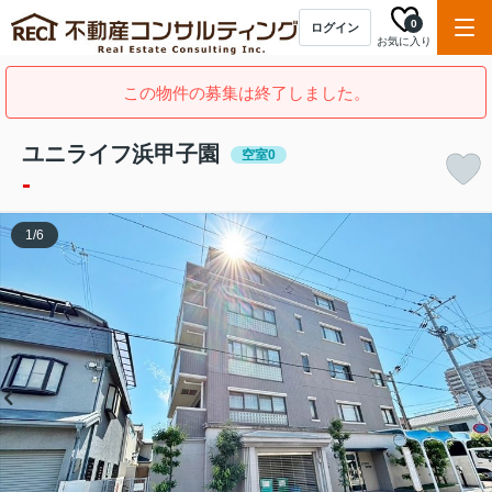
0
ログイン
お気に入り
この物件の募集は終了しました。
ユニライフ浜甲子園
空室0
-
1
/
6