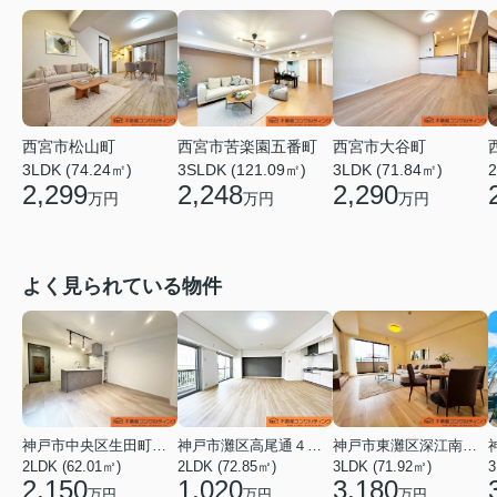
西宮市大谷町
西宮市松山町
西宮市苦楽園五番町
3LDK (71.84㎡)
2
3LDK (74.24㎡)
3SLDK (121.09㎡)
2,290
2,299
2,248
万円
万円
万円
よく見られている物件
神戸市中央区生田町１丁目
神戸市灘区高尾通４丁目
神戸市東灘区深江南町１丁目
2LDK (62.01㎡)
2LDK (72.85㎡)
3LDK (71.92㎡)
3
2,150
1,020
3,180
万円
万円
万円