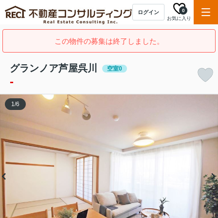
0
ログイン
お気に入り
この物件の募集は終了しました。
グランノア芦屋呉川
空室0
-
1
/
6