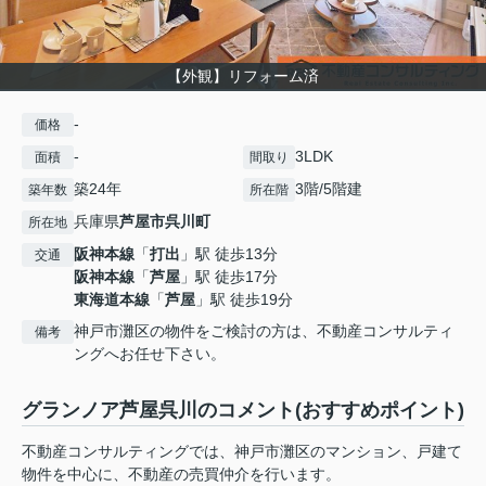
【外観】リフォーム済
-
価格
-
3LDK
面積
間取り
築24年
3階/5階建
築年数
所在階
兵庫県
芦屋市
呉川町
所在地
阪神本線
「
打出
」駅 徒歩13分
交通
阪神本線
「
芦屋
」駅 徒歩17分
東海道本線
「
芦屋
」駅 徒歩19分
神戸市灘区の物件をご検討の方は、不動産コンサルティ
備考
ングへお任せ下さい。
グランノア芦屋呉川のコメント(おすすめポイント)
不動産コンサルティングでは、神戸市灘区のマンション、戸建て
物件を中心に、不動産の売買仲介を行います。