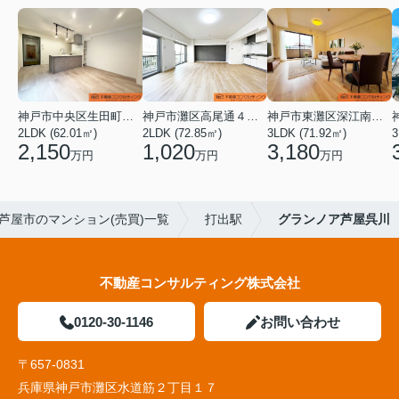
神戸市中央区生田町１丁目
神戸市灘区高尾通４丁目
神戸市東灘区深江南町１丁目
2LDK (62.01㎡)
2LDK (72.85㎡)
3LDK (71.92㎡)
3
2,150
1,020
3,180
万円
万円
万円
芦屋市のマンション(売買)一覧
打出駅
グランノア芦屋呉川
不動産コンサルティング株式会社
0120-30-1146
お問い合わせ
〒657-0831
兵庫県神戸市灘区水道筋２丁目１７