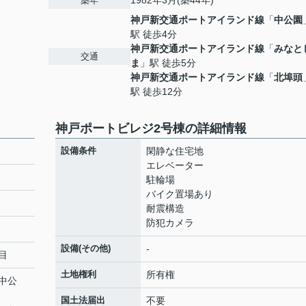
1982年3月(築44年)
築年
神戸新交通ポートアイランド線
「
中公園
駅 徒歩4分
神戸新交通ポートアイランド線
「
みなと
交通
ま
」駅 徒歩5分
神戸新交通ポートアイランド線
「
北埠頭
駅 徒歩12分
神戸ポートビレジ2号棟の詳細情報
設備条件
閑静な住宅地
エレベーター
駐輪場
バイク置場あり
耐震構造
防犯カメラ
設備(その他)
-
目
土地権利
所有権
中公
国土法届出
不要