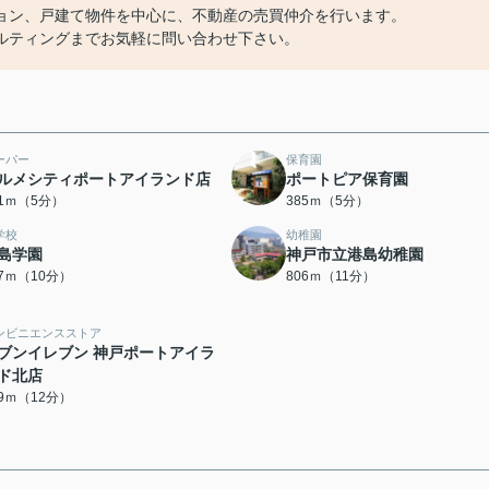
ョン、戸建て物件を中心に、不動産の売買仲介を行います。
ルティングまでお気軽に問い合わせ下さい。
ーパー
保育園
ルメシティポートアイランド店
ポートピア保育園
41ｍ（5分）
385ｍ（5分）
学校
幼稚園
島学園
神戸市立港島幼稚園
97ｍ（10分）
806ｍ（11分）
ンビニエンスストア
ブンイレブン 神戸ポートアイラ
ド北店
99ｍ（12分）