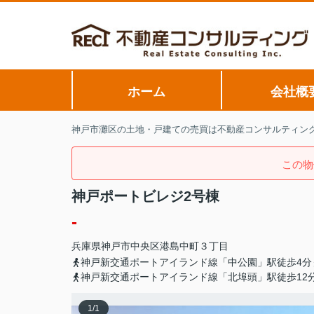
ホーム
会社概
神戸市灘区の土地・戸建ての売買は不動産コンサルティン
この物
神戸ポートビレジ2号棟
-
兵庫県
神戸市中央区
港島中町
３丁目
神戸新交通ポートアイランド線「中公園」駅徒歩4分
神戸新交通ポートアイランド線「北埠頭」駅徒歩12
1
/
1