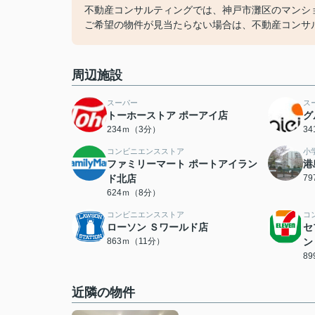
不動産コンサルティングでは、神戸市灘区のマンシ
ご希望の物件が見当たらない場合は、不動産コンサ
周辺施設
スーパー
ス
トーホーストア ポーアイ店
グ
234ｍ（3分）
3
コンビニエンスストア
小
ファミリーマート ポートアイラン
港
ド北店
7
624ｍ（8分）
コンビニエンスストア
コ
ローソン Ｓワールド店
セ
863ｍ（11分）
ン
8
近隣の物件