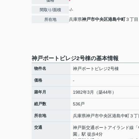
-
価格
-/-
間取り/面積
兵庫県
神戸市中央区
港島中町
３丁目
所在地
神戸ポートビレジ2号棟の基本情報
物件名
神戸ポートビレジ2号棟
価格
-
築年月
1982年3月（築44年）
総戸数
536戸
所在地
兵庫県
神戸市中央区
港島中町
３丁
交通
神戸新交通ポートアイランド線
「
園
」駅 徒歩4分