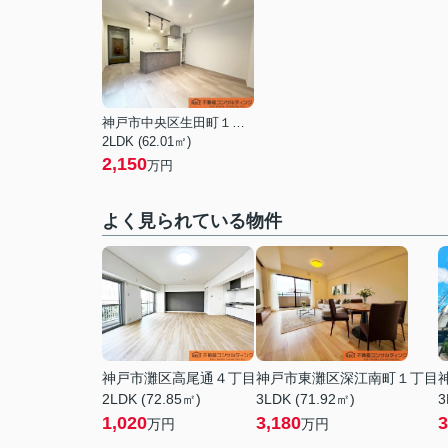
神戸市中央区生田町１丁目
2LDK (62.01㎡)
2,150
万円
よく見られている物件
神戸市灘区高尾通４丁目
神戸市東灘区深江南町１丁目
2LDK (72.85㎡)
3LDK (71.92㎡)
3
1,020
3,180
3
万円
万円