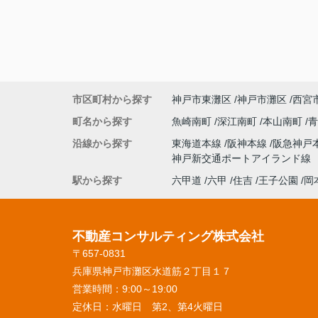
市区町村から探す
神戸市東灘区
神戸市灘区
西宮
町名から探す
魚崎南町
深江南町
本山南町
沿線から探す
東海道本線
阪神本線
阪急神戸
神戸新交通ポートアイランド線
駅から探す
六甲道
六甲
住吉
王子公園
岡
不動産コンサルティング株式会社
〒657-0831
兵庫県神戸市灘区水道筋２丁目１７
営業時間：
9:00～19:00
定休日：
水曜日 第2、第4火曜日