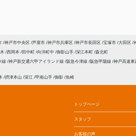
市
神戸市中央区
芦屋市
神戸市兵庫区
神戸市長田区
宝塚市
大田区
青木
西岡本
田中町
向洋町中
御影山手
深江本町
森北町
本線
神戸新交通六甲アイランド線
阪急今津線
阪急甲陽線
神戸高速東
本
摂津本山
深江
甲南山手
御影
魚崎
トップページ
スタッフ
お客様の声