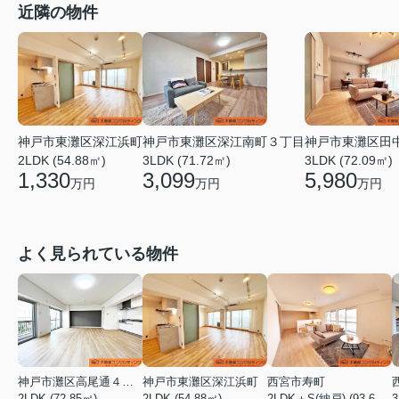
近隣の物件
神戸市東灘区深江南町３丁目
神戸市東灘区深江浜町
神戸市東灘区田
3LDK (71.72㎡)
2LDK (54.88㎡)
3LDK (72.09㎡)
3,099
1,330
5,980
万円
万円
万円
よく見られている物件
神戸市灘区高尾通４丁目
神戸市東灘区深江浜町
西宮市寿町
2LDK (72.85㎡)
2LDK (54.88㎡)
2LDK＋S(納戸) (93.60㎡)
3