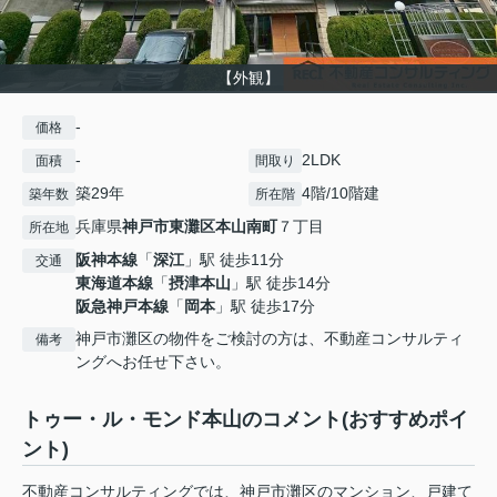
【外観】
-
価格
-
2LDK
面積
間取り
築29年
4階/10階建
築年数
所在階
兵庫県
神戸市東灘区
本山南町
７丁目
所在地
阪神本線
「
深江
」駅 徒歩11分
交通
東海道本線
「
摂津本山
」駅 徒歩14分
阪急神戸本線
「
岡本
」駅 徒歩17分
神戸市灘区の物件をご検討の方は、不動産コンサルティ
備考
ングへお任せ下さい。
トゥー・ル・モンド本山のコメント(おすすめポイ
ント)
不動産コンサルティングでは、神戸市灘区のマンション、戸建て