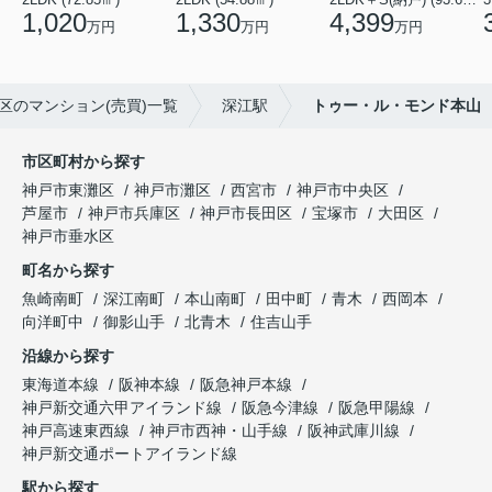
1,020
1,330
4,399
万円
万円
万円
区のマンション(売買)一覧
深江駅
トゥー・ル・モンド本山
市区町村から探す
神戸市東灘区
神戸市灘区
西宮市
神戸市中央区
芦屋市
神戸市兵庫区
神戸市長田区
宝塚市
大田区
神戸市垂水区
町名から探す
魚崎南町
深江南町
本山南町
田中町
青木
西岡本
向洋町中
御影山手
北青木
住吉山手
沿線から探す
東海道本線
阪神本線
阪急神戸本線
神戸新交通六甲アイランド線
阪急今津線
阪急甲陽線
神戸高速東西線
神戸市西神・山手線
阪神武庫川線
神戸新交通ポートアイランド線
駅から探す