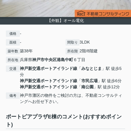
【外観】オール電化
-
価格
-
3LDK
面積
間取り
築38年
2階/8階建
築年数
所在階
兵庫県
神戸市中央区
港島中町
６丁目
所在地
神戸新交通ポートアイランド線
「
みなとじま
」駅 徒歩5
交通
分
神戸新交通ポートアイランド線
「
市民広場
」駅 徒歩6分
神戸新交通ポートアイランド線
「
南公園
」駅 徒歩12分
神戸市灘区の物件をご検討の方は、不動産コンサルティ
備考
ングへお任せ下さい。
ポートピアプラザE棟のコメント(おすすめポイン
ト)