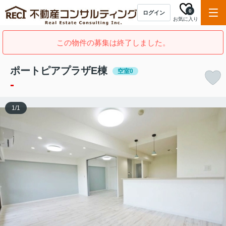
0
ログイン
お気に入り
この物件の募集は終了しました。
ポートピアプラザE棟
空室0
-
1
/
1