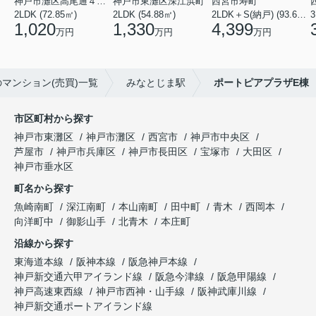
神戸市灘区高尾通４丁目
神戸市東灘区深江浜町
西宮市寿町
2LDK (72.85㎡)
2LDK (54.88㎡)
2LDK＋S(納戸) (93.60㎡)
3
1,020
1,330
4,399
万円
万円
万円
マンション(売買)一覧
みなとじま駅
ポートピアプラザE棟
市区町村から探す
神戸市東灘区
神戸市灘区
西宮市
神戸市中央区
芦屋市
神戸市兵庫区
神戸市長田区
宝塚市
大田区
神戸市垂水区
町名から探す
魚崎南町
深江南町
本山南町
田中町
青木
西岡本
向洋町中
御影山手
北青木
本庄町
沿線から探す
東海道本線
阪神本線
阪急神戸本線
神戸新交通六甲アイランド線
阪急今津線
阪急甲陽線
神戸高速東西線
神戸市西神・山手線
阪神武庫川線
神戸新交通ポートアイランド線