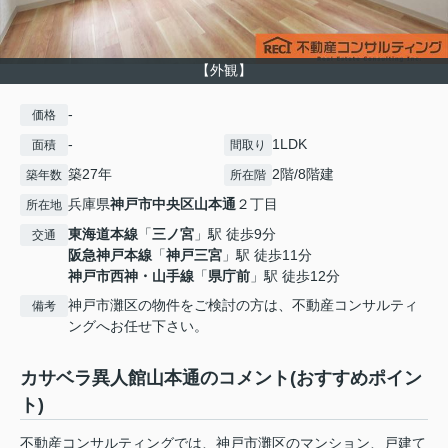
【外観】
-
価格
-
1LDK
面積
間取り
築27年
2階/8階建
築年数
所在階
兵庫県
神戸市中央区
山本通
２丁目
所在地
東海道本線
「
三ノ宮
」駅 徒歩9分
交通
阪急神戸本線
「
神戸三宮
」駅 徒歩11分
神戸市西神・山手線
「
県庁前
」駅 徒歩12分
神戸市灘区の物件をご検討の方は、不動産コンサルティ
備考
ングへお任せ下さい。
カサベラ異人館山本通のコメント(おすすめポイン
ト)
不動産コンサルティングでは、神戸市灘区のマンション、戸建て