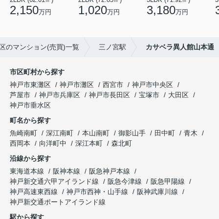
2,150
1,020
3,180
万円
万円
万円
区のマンション(売買)一覧
三ノ宮駅
カサベラ異人館山本通
市区町村から探す
神戸市東灘区
神戸市灘区
西宮市
神戸市中央区
芦屋市
神戸市兵庫区
神戸市長田区
宝塚市
大田区
神戸市垂水区
町名から探す
魚崎南町
深江南町
本山南町
御影山手
田中町
青木
西岡本
向洋町中
深江本町
森北町
沿線から探す
東海道本線
阪神本線
阪急神戸本線
神戸新交通六甲アイランド線
阪急今津線
阪急甲陽線
神戸高速東西線
神戸市西神・山手線
阪神武庫川線
神戸新交通ポートアイランド線
駅から探す