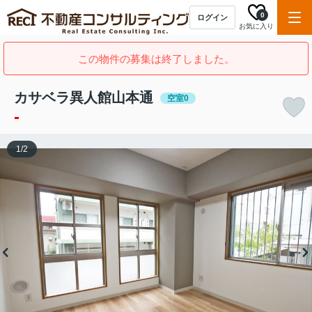
0
ログイン
お気に入り
この物件の募集は終了しました。
カサベラ異人館山本通
空室0
-
1
/
2