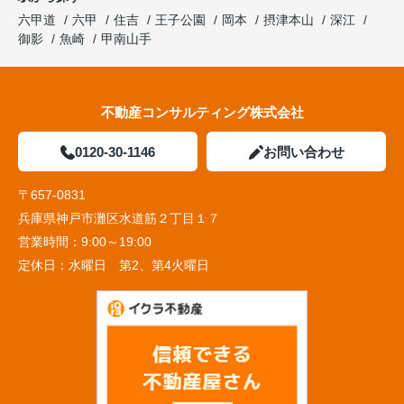
六甲道
六甲
住吉
王子公園
岡本
摂津本山
深江
御影
魚崎
甲南山手
不動産コンサルティング株式会社
0120-30-1146
お問い合わせ
〒657-0831
兵庫県神戸市灘区水道筋２丁目１７
営業時間：
9:00～19:00
定休日：
水曜日 第2、第4火曜日