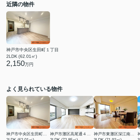
近隣の物件
神戸市中央区生田町１丁目
2LDK (62.01㎡)
2,150
万円
よく見られている物件
神戸市中央区生田町１丁目
神戸市灘区高尾通４丁目
神戸市東灘区深江南町１丁目
2LDK (62.01㎡)
2LDK (72.85㎡)
3LDK (71.92㎡)
3