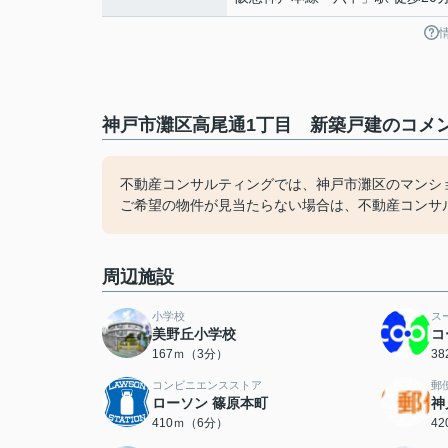
神戸市灘区高尾通1丁目 新築戸建のコメン
不動産コンサルティングでは、神戸市灘区のマンシ
ご希望の物件が見当たらない場合は、不動産コンサ
周辺施設
小学校
ス
美野丘小学校
コ
167ｍ（3分）
3
コンビニエンスストア
郵
ローソン 篠原本町
神
410ｍ（6分）
4