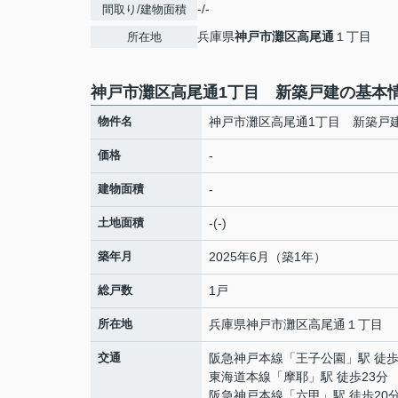
-/-
間取り/建物面積
兵庫県
神戸市灘区
高尾通
１丁目
所在地
神戸市灘区高尾通1丁目 新築戸建の基本
物件名
神戸市灘区高尾通1丁目 新築戸
価格
-
建物面積
-
土地面積
-(-)
築年月
2025年6月（築1年）
総戸数
1戸
所在地
兵庫県
神戸市灘区
高尾通
１丁目
交通
阪急神戸本線
「
王子公園
」駅 徒歩
東海道本線
「
摩耶
」駅 徒歩23分
阪急神戸本線
「
六甲
」駅 徒歩20