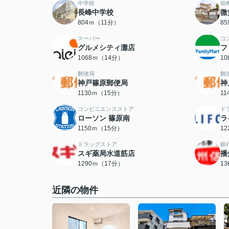
中学校
幼
長峰中学校
微
804ｍ（11分）
8
スーパー
コ
グルメシティ灘店
フ
1068ｍ（14分）
1
郵便局
郵
神戸篠原郵便局
神
1130ｍ（15分）
1
コンビニエンスストア
ド
ローソン 篠原南
ラ
1150ｍ（15分）
1
ドラッグストア
銀
スギ薬局水道筋店
播
1290ｍ（17分）
1
近隣の物件