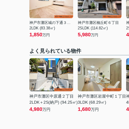
神戸市灘区城の下通３丁目
神戸市灘区楠丘町６丁目
2LDK (83.38㎡)
2SLDK (114.82㎡)
2
1,850
5,980
4
万円
万円
よく見られている物件
神戸市灘区中原通２丁目
神戸市灘区岩屋中町１丁目
2LDK＋2S(納戸) (94.25㎡)
3LDK (68.29㎡)
4
4,980
1,680
4
万円
万円