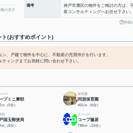
備考
神戸市灘区の物件をご検討の方は、
情報の見方
産コンサルティングへお任せ下さい
情報
ト(おすすめポイント)
ョン、戸建て物件を中心に、不動産の売買仲介を行います。
ルティングまでお気軽に問い合わせ下さい。
ーパー
保育園
ープミニ摩耶
同朋保育園
82ｍ（5分）
401ｍ（6分）
便局
スーパー
戸国玉郵便局
コープ篠原
20ｍ（6分）
786ｍ（10分）