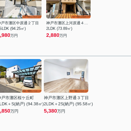
神戸市灘区中原通２丁目
神戸市灘区上河原通４丁目
SLDK (94.25㎡)
2LDK (73.89㎡)
,980
2,880
万円
万円
神戸市灘区桜ケ丘町
神戸市灘区上野通３丁目
LDK＋S(納戸) (94.38㎡)
2LDK＋2S(納戸) (95.58㎡)
,850
5,380
万円
万円