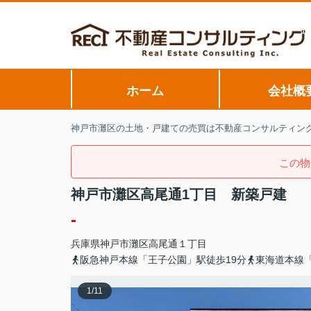
ホーム
会社概
神戸市灘区の土地・戸建ての売買は不動産コンサルティン
この物
神戸市灘区高尾通1丁目 新築戸建
-
兵庫県
神戸市灘区
高尾通
１丁目
阪急神戸本線「王子公園」駅徒歩19分
東海道本線「
1
/
11