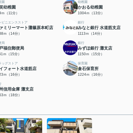
稚園
幼稚園
笑幼稚園
かおる幼稚園
59ｍ（11分）
1004ｍ（13分）
ンビニエンスストア
銀行
ァミリーマート灘篠原本町店
みなと銀行 水道筋支店
088ｍ（14分）
1113ｍ（14分）
便局
銀行
戸福住郵便局
みずほ銀行 灘支店
141ｍ（15分）
1150ｍ（15分）
ラッグストア
保育園
イフォート水道筋店
倉石保育所
223ｍ（16分）
1224ｍ（16分）
行
州信用金庫 灘支店
363ｍ（18分）