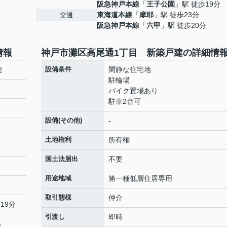
阪急神戸本線
「
王子公園
」駅 徒歩19分
東海道本線
「
摩耶
」駅 徒歩23分
交通
阪急神戸本線
「
六甲
」駅 徒歩20分
情報
神戸市灘区高尾通1丁目 新築戸建の詳細情
建
設備条件
閑静な住宅地
駐輪場
バイク置場あり
駐車2台可
設備(その他)
-
土地権利
所有権
国土法届出
不要
用途地域
第一種低層住居専用
取引態様
仲介
19分
引渡し
即時
分