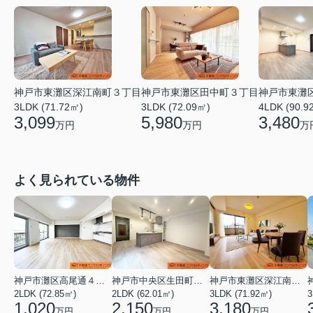
神戸市東灘区深江南町３丁目
神戸市東灘区田中町３丁目
神戸市東灘
3LDK (71.72㎡)
3LDK (72.09㎡)
4LDK (90.9
3,099
5,980
3,480
万円
万円
万
よく見られている物件
神戸市灘区高尾通４丁目
神戸市中央区生田町１丁目
神戸市東灘区深江南町１丁目
2LDK (72.85㎡)
2LDK (62.01㎡)
3LDK (71.92㎡)
3
1,020
2,150
3,180
万円
万円
万円