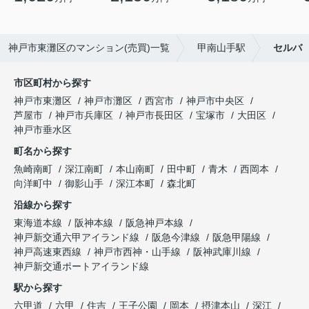
神戸市東灘区のマンション(売買)一覧
甲南山手駅
セルバ
市区町村から探す
神戸市東灘区
神戸市灘区
西宮市
神戸市中央区
芦屋市
神戸市兵庫区
神戸市長田区
宝塚市
大田区
神戸市垂水区
町名から探す
魚崎南町
深江南町
本山南町
田中町
青木
西岡本
向洋町中
御影山手
深江本町
森北町
沿線から探す
東海道本線
阪神本線
阪急神戸本線
神戸新交通六甲アイランド線
阪急今津線
阪急甲陽線
神戸高速東西線
神戸市西神・山手線
阪神武庫川線
神戸新交通ポートアイランド線
駅から探す
六甲道
六甲
住吉
王子公園
岡本
摂津本山
深江