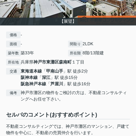
【展望】
-
価格
-
2LDK
面積
間取り
築33年
8階/13階建
築年数
所在階
兵庫県
神戸市東灘区
森南町
１丁目
所在地
東海道本線
「
甲南山手
」駅 徒歩2分
交通
阪神本線
「
深江
」駅 徒歩15分
阪急神戸本線
「
芦屋川
」駅 徒歩16分
神戸市灘区の物件をご検討の方は、不動産コンサルティ
備考
ングへお任せ下さい。
セルバのコメント(おすすめポイント)
不動産コンサルティングでは、神戸市灘区のマンション、戸建て
物件を中心に、不動産の売買仲介を行います。