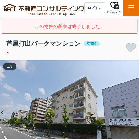
0
ログイン
お気に入り
この物件の募集は終了しました。
芦屋打出パークマンション
空室0
-
1
/
8