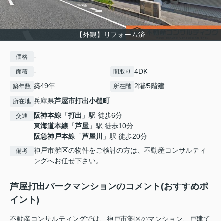
【外観】リフォーム済
-
価格
-
4DK
面積
間取り
築49年
2階/5階建
築年数
所在階
兵庫県
芦屋市
打出小槌町
所在地
阪神本線
「
打出
」駅 徒歩6分
交通
東海道本線
「
芦屋
」駅 徒歩10分
阪急神戸本線
「
芦屋川
」駅 徒歩20分
神戸市灘区の物件をご検討の方は、不動産コンサルティ
備考
ングへお任せ下さい。
芦屋打出パークマンションのコメント(おすすめポ
イント)
不動産コンサルティングでは、神戸市灘区のマンション、戸建て