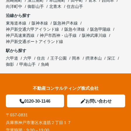
魚崎南町
深江南町
本山南町
田中町
青木
西岡本
向洋町中
御影山手
北青木
住吉山手
沿線から探す
東海道本線
阪神本線
阪急神戸本線
神戸新交通六甲アイランド線
阪急今津線
阪急甲陽線
神戸高速東西線
神戸市西神・山手線
阪神武庫川線
神戸新交通ポートアイランド線
駅から探す
六甲道
六甲
住吉
王子公園
岡本
摂津本山
深江
御影
甲南山手
魚崎
不動産コンサルティング株式会社
0120-30-1146
お問い合わせ
〒657-0831
兵庫県神戸市灘区水道筋２丁目１７
営業時間：
9:00～19:00