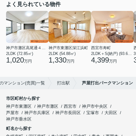
よく見られている物件
神戸市灘区高尾通４丁目
神戸市東灘区深江浜町
西宮市寿町
2LDK (72.85㎡)
2LDK (54.88㎡)
2LDK＋S(納戸) (93.60㎡)
3
1,020
1,330
4,399
万円
万円
万円
のマンション(売買)一覧
打出駅
芦屋打出パークマンション
市区町村から探す
神戸市東灘区
神戸市灘区
西宮市
神戸市中央区
芦屋市
神戸市兵庫区
神戸市長田区
宝塚市
大田区
神戸市垂水区
町名から探す