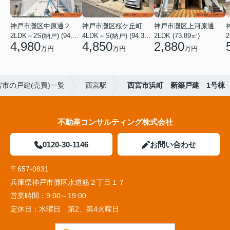
神戸市灘区中原通２丁目
神戸市灘区桜ケ丘町
神戸市灘区上河原通４丁目
2LDK＋2S(納戸) (94.25㎡)
4LDK＋S(納戸) (94.38㎡)
2LDK (73.89㎡)
4,980
4,850
2,880
万円
万円
万円
宮市の戸建(売買)一覧
西宮駅
西宮市浜町 新築戸建 1号棟
不動産コンサルティング株式会社
0120-30-1146
お問い合わせ
〒657-0831
兵庫県神戸市灘区水道筋２丁目１７
営業時間：
9:00～19:00
定休日：
水曜日 第2、第4火曜日