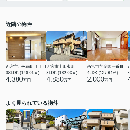
近隣の物件
西宮市上田東町
西宮市苦楽園三番町
西宮市小松南町１丁目
4
3LDK (162.03㎡)
4LDK (127.64㎡)
3SLDK (146.01㎡)
4,880
2,000
4,380
万円
万円
万円
よく見られている物件