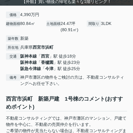
【外観】買い物後の帰宅も楽々な1階リビング！
4,390万円
価格
80.84㎡
24.47坪
3LDK
建物面積
土地面積
間取り
(80.91㎡)
新築
築年数
兵庫県
西宮市
浜町
所在地
阪神本線
「
西宮
」駅 徒歩18分
交通
阪神本線
「
香櫨園
」駅 徒歩23分
阪急今津線
「
今津
」駅 徒歩25分
神戸市灘区の物件をご検討の方は、不動産コンサルティ
備考
ングへお任せ下さい。
西宮市浜町 新築戸建 1号棟のコメント(おすす
めポイント)
不動産コンサルティングでは、神戸市灘区のマンション、戸建て
物件を中心に、不動産の売買仲介を行います。
ご希望の物件が見当たらない場合は、不動産コンサルティングま