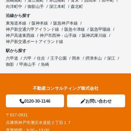
魚崎南町
深江南町
本山南町
青木
西岡本
田中町
向洋町中
御影山手
深江本町
森北町
沿線から探す
東海道本線
阪神本線
阪急神戸本線
神戸新交通六甲アイランド線
阪急今津線
阪急甲陽線
神戸高速東西線
神戸市西神・山手線
阪神武庫川線
神戸新交通ポートアイランド線
駅から探す
六甲道
六甲
住吉
王子公園
岡本
摂津本山
深江
御影
甲南山手
魚崎
不動産コンサルティング株式会社
0120-30-1146
お問い合わせ
〒657-0831
兵庫県神戸市灘区水道筋２丁目１７
営業時間：
9:00～19:00