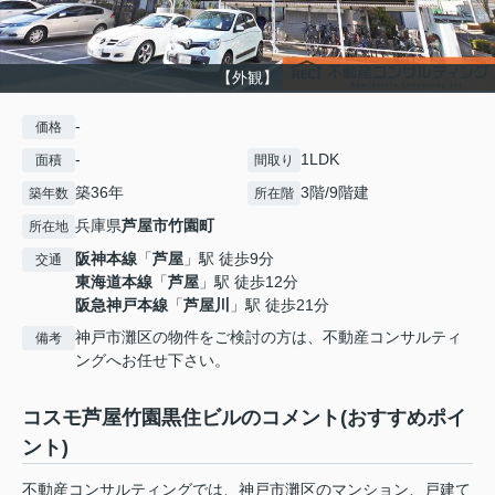
【外観】
-
価格
-
1LDK
面積
間取り
築36年
3階/9階建
築年数
所在階
兵庫県
芦屋市
竹園町
所在地
阪神本線
「
芦屋
」駅 徒歩9分
交通
東海道本線
「
芦屋
」駅 徒歩12分
阪急神戸本線
「
芦屋川
」駅 徒歩21分
神戸市灘区の物件をご検討の方は、不動産コンサルティ
備考
ングへお任せ下さい。
コスモ芦屋竹園黒住ビルのコメント(おすすめポイ
ント)
不動産コンサルティングでは、神戸市灘区のマンション、戸建て