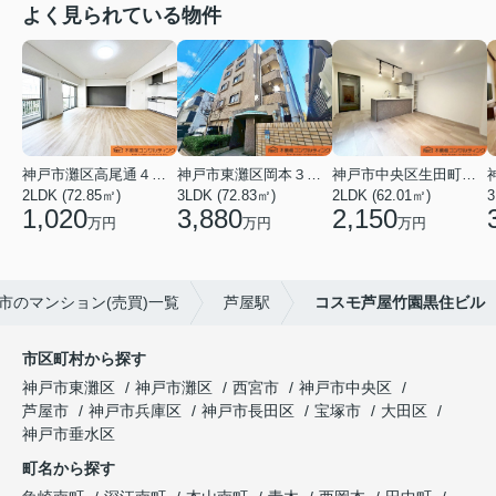
よく見られている物件
神戸市灘区高尾通４丁目
神戸市東灘区岡本３丁目
神戸市中央区生田町１丁目
2LDK (72.85㎡)
3LDK (72.83㎡)
2LDK (62.01㎡)
3
1,020
3,880
2,150
万円
万円
万円
市のマンション(売買)一覧
芦屋駅
コスモ芦屋竹園黒住ビル
市区町村から探す
神戸市東灘区
神戸市灘区
西宮市
神戸市中央区
芦屋市
神戸市兵庫区
神戸市長田区
宝塚市
大田区
神戸市垂水区
町名から探す