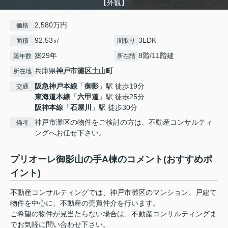
【外観】
2,580万円
価格
92.53㎡
3LDK
面積
間取り
築29年
8階/11階建
築年数
所在階
兵庫県
神戸市灘区
土山町
所在地
阪急神戸本線
「
御影
」駅 徒歩19分
交通
東海道本線
「
六甲道
」駅 徒歩25分
阪神本線
「
石屋川
」駅 徒歩30分
神戸市灘区の物件をご検討の方は、不動産コンサルティ
備考
ングへお任せ下さい。
プリオーレ御影山の手A棟のコメント(おすすめポ
イント)
不動産コンサルティングでは、神戸市灘区のマンション、戸建て
物件を中心に、不動産の売買仲介を行います。
ご希望の物件が見当たらない場合は、不動産コンサルティングま
でお気軽に問い合わせ下さい。