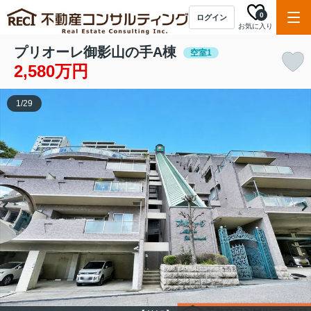
0
ログイン
お気に入り
プリオーレ御影山の手A棟
空室1
2,580万円
1
/
29