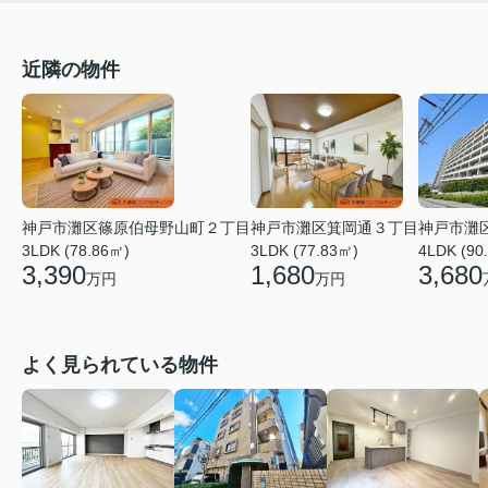
近隣の物件
神戸市灘区篠原伯母野山町２丁目
神戸市灘区箕岡通３丁目
神戸市灘
3LDK (78.86㎡)
3LDK (77.83㎡)
4LDK (90
3,390
1,680
3,680
万円
万円
よく見られている物件