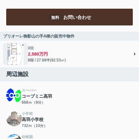
お問い合わせ
無料
プリオーレ御影山の手A棟の販売中物件
8階
2,580万円
8階 / 27.99坪(92.53㎡)
周辺施設
スーパー
コープミニ高羽
668ｍ（9分）
小学校
高羽小学校
732ｍ（10分）
幼稚園