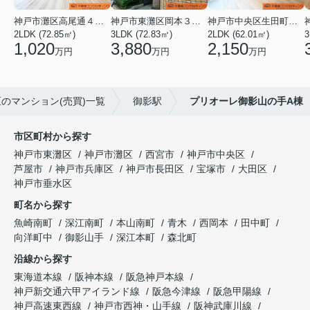
神戸市灘区高尾通４丁目
神戸市東灘区岡本３丁目
神戸市中央区生田町１丁目
2LDK (72.85㎡)
3LDK (72.83㎡)
2LDK (62.01㎡)
3
1,020
3,880
2,150
万円
万円
万円
のマンション(売買)一覧
御影駅
プリオーレ御影山の手A棟
市区町村から探す
神戸市東灘区
神戸市灘区
西宮市
神戸市中央区
芦屋市
神戸市兵庫区
神戸市長田区
宝塚市
大田区
神戸市垂水区
町名から探す
魚崎南町
深江南町
本山南町
青木
西岡本
田中町
向洋町中
御影山手
深江本町
森北町
沿線から探す
東海道本線
阪神本線
阪急神戸本線
神戸新交通六甲アイランド線
阪急今津線
阪急甲陽線
神戸高速東西線
神戸市西神・山手線
阪神武庫川線