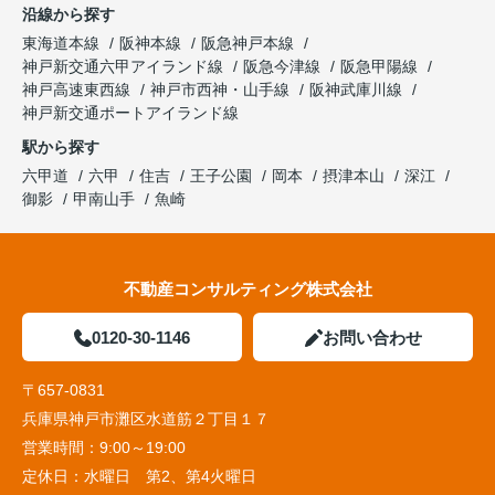
沿線から探す
東海道本線
阪神本線
阪急神戸本線
神戸新交通六甲アイランド線
阪急今津線
阪急甲陽線
神戸高速東西線
神戸市西神・山手線
阪神武庫川線
神戸新交通ポートアイランド線
駅から探す
六甲道
六甲
住吉
王子公園
岡本
摂津本山
深江
御影
甲南山手
魚崎
不動産コンサルティング株式会社
0120-30-1146
お問い合わせ
〒657-0831
兵庫県神戸市灘区水道筋２丁目１７
営業時間：
9:00～19:00
定休日：
水曜日 第2、第4火曜日