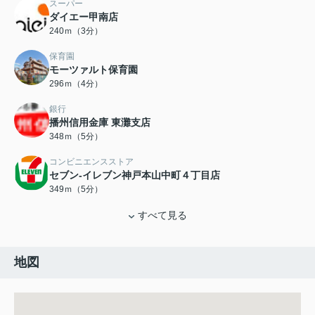
スーパー
ダイエー甲南店
240ｍ（3分）
保育園
モーツァルト保育園
296ｍ（4分）
銀行
播州信用金庫 東灘支店
348ｍ（5分）
コンビニエンスストア
セブン-イレブン神戸本山中町４丁目店
349ｍ（5分）
すべて見る
地図