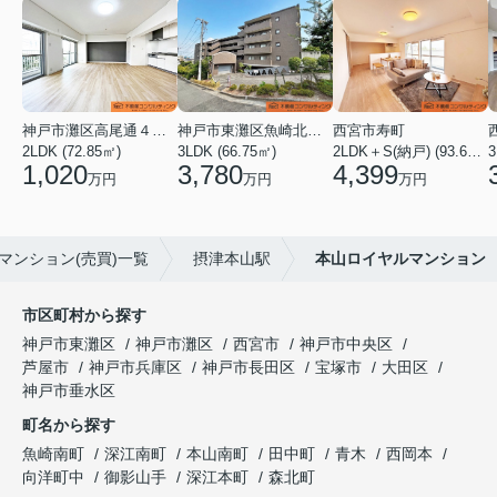
神戸市灘区高尾通４丁目
神戸市東灘区魚崎北町４丁目
西宮市寿町
2LDK (72.85㎡)
3LDK (66.75㎡)
2LDK＋S(納戸) (93.60㎡)
3
1,020
3,780
4,399
万円
万円
万円
マンション(売買)一覧
摂津本山駅
本山ロイヤルマンション
市区町村から探す
神戸市東灘区
神戸市灘区
西宮市
神戸市中央区
芦屋市
神戸市兵庫区
神戸市長田区
宝塚市
大田区
神戸市垂水区
町名から探す
魚崎南町
深江南町
本山南町
田中町
青木
西岡本
向洋町中
御影山手
深江本町
森北町