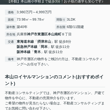
【外観】本山南小学校まで徒歩3分！お子様の通学も安心です♪
3,980万円～4,999万円
価格
73.98㎡～99.78㎡
3LDK
面積
間取り
築40年
6階/11階建
築年数
所在階
兵庫県
神戸市東灘区
本山南町
８丁目
所在地
東海道本線
「
摂津本山
」駅 徒歩8分
交通
阪急神戸本線
「
岡本
」駅 徒歩11分
阪神本線
「
青木
」駅 徒歩11分
神戸市灘区の物件をご検討の方は、不動産コンサルティ
備考
ングへお任せ下さい。
本山ロイヤルマンションのコメント(おすすめポイ
ント)
不動産コンサルティングでは、神戸市灘区のマンション、戸建て
物件を中心に、不動産の売買仲介を行います。
ご希望の物件が見当たらない場合は、不動産コンサルティングま
でお気軽に問い合わせ下さい。