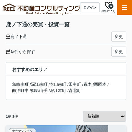
0
ログイン
お気に入り
鹿ノ下通の売買・投資一覧
鹿ノ下通
変更
条件から探す
変更
おすすめのエリア
魚崎南町
/
深江南町
/
本山南町
/
田中町
/
青木
/
西岡本
/
向洋町中
/
御影山手
/
深江本町
/
森北町
1
棟
1
件
中古マンション