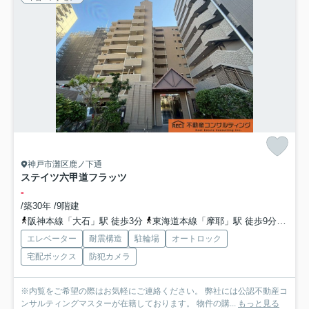
神戸市灘区鹿ノ下通
ステイツ六甲道フラッツ
-
/築30年 /9階建
阪神本線「大石」駅 徒歩3分
東海道本線「摩耶」駅 徒歩9分
東海
エレベーター
耐震構造
駐輪場
オートロック
宅配ボックス
防犯カメラ
※内覧をご希望の際はお気軽にご連絡ください。 弊社には公認不動産コ
ンサルティングマスターが在籍しております。 物件の購...
もっと見る